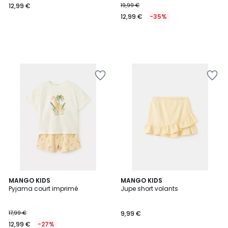
12,99 €
19,99 €
12,99 €
-35%
MANGO KIDS
2
MANGO KIDS
Pyjama court imprimé
Jupe short volants
Couleurs
17,99 €
9,99 €
12,99 €
-27%