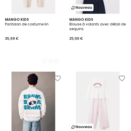
Nouveau
2
MANGO KIDS
MANGO KIDS
Pantalon de costume lin
Blouse à volants avec détail de
Couleurs
sequins
35,99 €
25,99 €
Nouveau