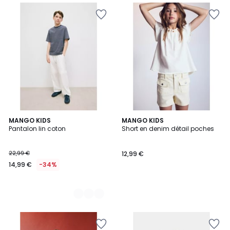
2
MANGO KIDS
MANGO KIDS
Pantalon lin coton
Short en denim détail poches
Couleurs
22,99 €
12,99 €
14,99 €
-34%