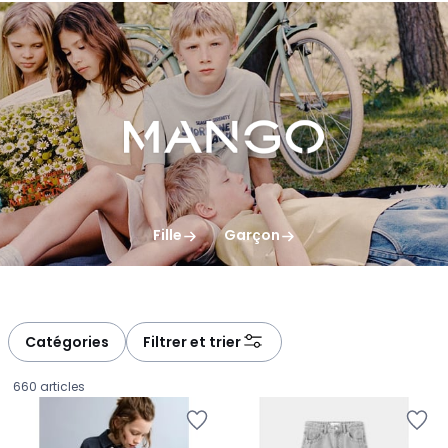
gauche
droite
Fille
Garçon
Catégories
Filtrer et trier
660 articles