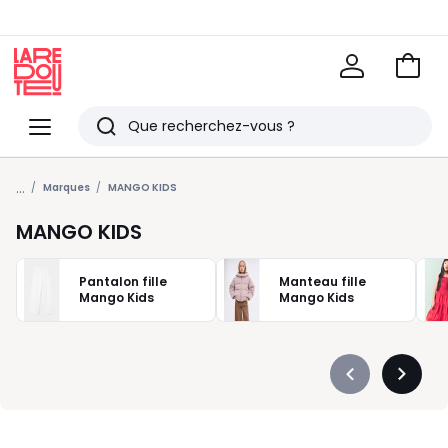
Voir
mon
La
panie
Redoute
Menu
Rechercher
Derniers
...
articles
Marques
MANGO KIDS
vus
MANGO KIDS
Pantalon fille
Manteau fille
Mango Kids
Mango Kids
Précédent
Suivan
-
-
défiler
défiler
à
à