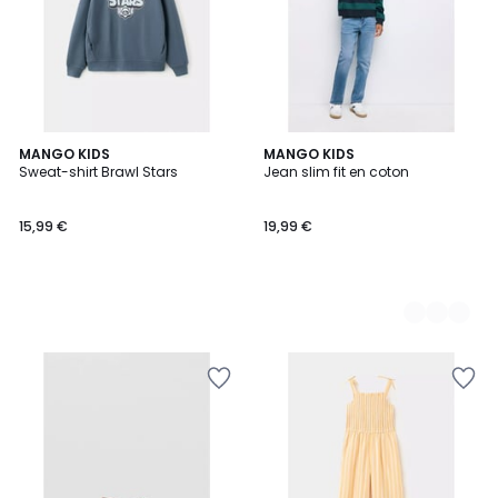
MANGO KIDS
4
MANGO KIDS
Sweat-shirt Brawl Stars
Jean slim fit en coton
Couleurs
15,99 €
19,99 €