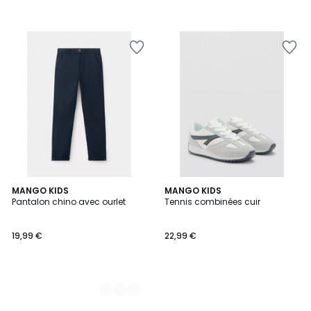
4
MANGO KIDS
MANGO KIDS
Pantalon chino avec ourlet
Tennis combinées cuir
Couleurs
19,99 €
22,99 €