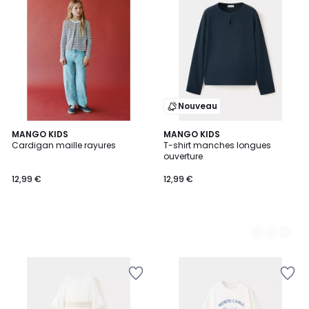
Nouveau
MANGO KIDS
2
MANGO KIDS
Cardigan maille rayures
T-shirt manches longues
Couleurs
ouverture
12,99 €
12,99 €