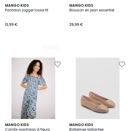
4
MANGO KIDS
MANGO KIDS
Pantalon jogger loose fit
Blouson en jean essentiel
Couleurs
12,99 €
29,99 €
MANGO KIDS
MANGO KIDS
Combi-pantalon à fleurs
Ballerines brillantes