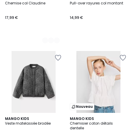
Chemise col Claudine
Pull-over rayures col montant
Couleurs
17,99 €
14,99 €
Nouveau
MANGO KIDS
MANGO KIDS
Veste matelassée brodée
Chemisier coton détails
dentelle