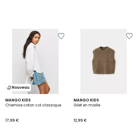
Nouveau
2
MANGO KIDS
MANGO KIDS
Chemise coton col classique
Gilet en maille
Couleurs
17,99 €
12,99 €