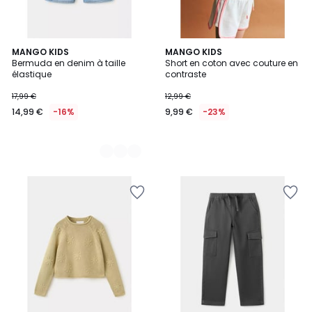
3
MANGO KIDS
MANGO KIDS
Bermuda en denim à taille
Short en coton avec couture en
Couleurs
élastique
contraste
17,99 €
12,99 €
14,99 €
-16%
9,99 €
-23%