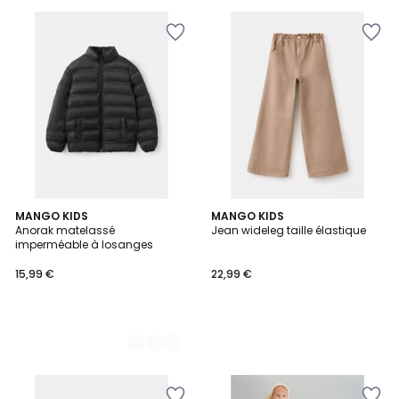
2
MANGO KIDS
MANGO KIDS
Anorak matelassé
Jean wideleg taille élastique
Couleurs
imperméable à losanges
15,99 €
22,99 €