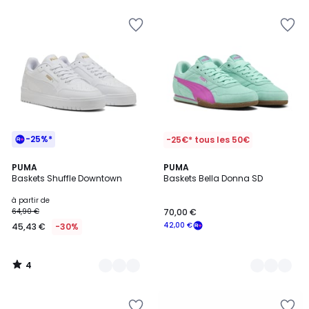
pour
payer
à
la
place
27,00
€.
-25%*
-25€* tous les 50€
4
4
PUMA
2
PUMA
/
Baskets Shuffle Downtown
Baskets Bella Donna SD
Couleurs
Couleurs
5
à partir de
64,90 €
70,00 €
42,00 €
45,43 €
-30%
4
/
5