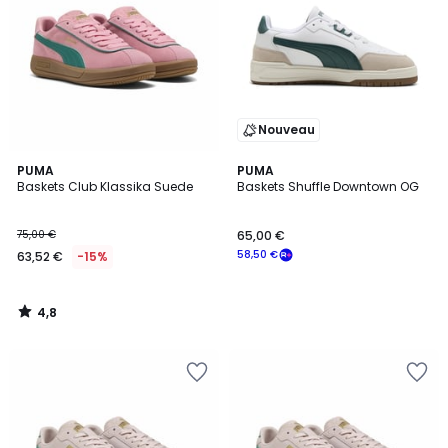
Nouveau
4,8
PUMA
PUMA
/ 5
Baskets Club Klassika Suede
Baskets Shuffle Downtown OG
75,00 €
65,00 €
58,50 €
63,52 €
-15%
4,8
/
5