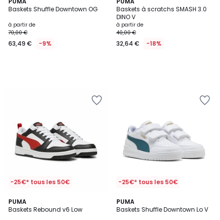
PUMA
PUMA
Baskets Shuffle Downtown OG
Baskets à scratchs SMASH 3.0
DINO V
à partir de
à partir de
70,00 €
40,00 €
63,49 €
-9%
32,64 €
-18%
-25€* tous les 50€
-25€* tous les 50€
5
2
PUMA
PUMA
/
Baskets Rebound v6 Low
Baskets Shuffle Downtown Lo V
Couleurs
5