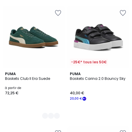
5
-25€* tous les 50€
3
PUMA
PUMA
Baskets Club II Era Suede
Baskets Carina 2.0 Bouncy Sky
Couleurs
à partir de
72,25 €
40,00 €
20,00 €