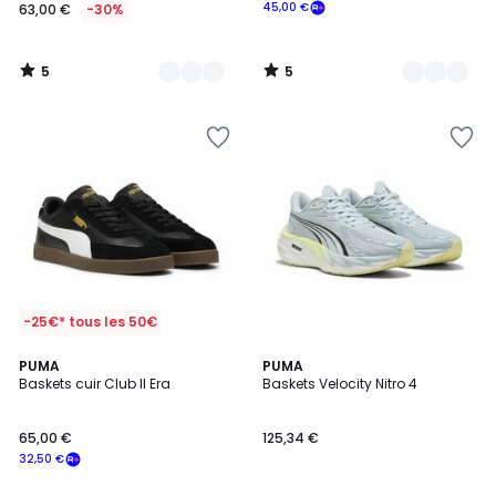
45,00 €
63,00 €
-30%
5
5
/
/
5
5
-25€* tous les 50€
4,7
2
PUMA
PUMA
/ 5
Baskets cuir Club II Era
Baskets Velocity Nitro 4
Couleurs
65,00 €
125,34 €
32,50 €