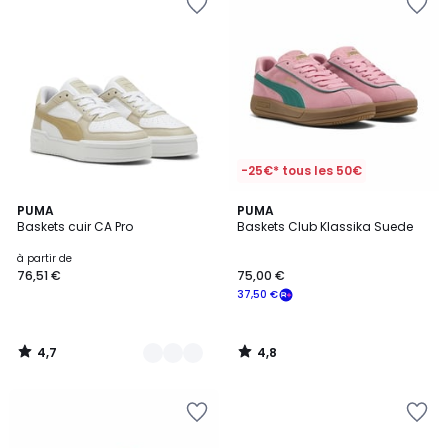
-25€* tous les 50€
4,7
4,8
2
PUMA
PUMA
/ 5
/ 5
Baskets cuir CA Pro
Baskets Club Klassika Suede
Couleurs
à partir de
76,51 €
75,00 €
37,50 €
4,7
4,8
/
/
5
5