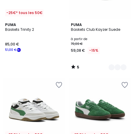
-25€* tous les 50€
5
PUMA
2
PUMA
/
Baskets Trinity 2
Baskets Club Kayzer Suede
Couleurs
5
à partir de
85,00 €
70,00 €
51,00 €
59,08 €
-15%
5
/
5