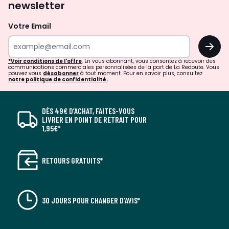
newsletter
Votre Email
OK
*Voir conditions de l'offre
. En vous abonnant, vous consentez à recevoir des
communications commerciales personnalisées de la part de La Redoute. Vous
pouvez vous
désabonner
à tout moment. Pour en savoir plus, consultez
notre politique de confidentialité.
DÈS 49€ D’ACHAT, FAITES-VOUS
LIVRER EN POINT DE RETRAIT POUR
1,95€*
RETOURS GRATUITS*
30 JOURS POUR CHANGER D'AVIS*