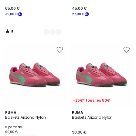
65,00 €
45,00 €
39,00 €
27,00 €
5
/
5
-25€* tous les 50€
5
5
2
PUMA
2
PUMA
/
/
Baskets Arizona Nylon
Baskets Arizona Nylon
Couleurs
Couleurs
5
5
à partir de
90,00 €
90,00 €