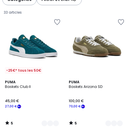
33 articles
-25€* tous les 50€
5
5
3
PUMA
2
PUMA
/
/
Baskets Club II
Baskets Arizona SD
Couleurs
Couleurs
5
5
45,00
45,00 €
100,00 €
€
27,00 €
70,00 €
souscrivez
à
notre
5
5
programme
/
/
5
5