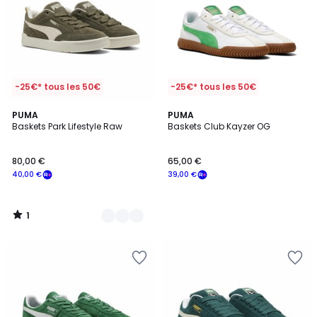
-25€* tous les 50€
-25€* tous les 50€
1
2
PUMA
PUMA
/
Baskets Park Lifestyle Raw
Baskets Club Kayzer OG
Couleurs
5
80,00 €
65,00 €
40,00 €
39,00 €
1
/
5