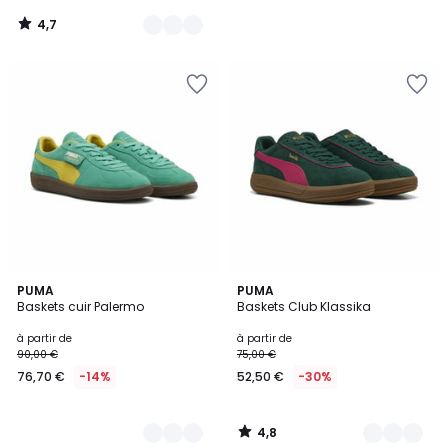
4,7
/
5
4,8
4
PUMA
3
PUMA
/ 5
Baskets cuir Palermo
Baskets Club Klassika
Couleurs
Couleurs
à partir de
à partir de
90,00 €
75,00 €
76,70 €
-14%
52,50 €
-30%
4,8
/