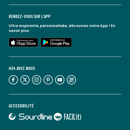
RENDEZ-VOUS SUR L'APP
Ultra inspirante, personnalisée, découvrez notre App !
En
savoir plus
lien vers l'app store
lien vers google play
H24 AVEC NOUS
lien vers l'espace réseaux sociaux
lien vers l'espace réseaux sociaux
lien vers l'espace réseaux sociaux
lien vers l'espace réseaux sociaux
lien vers l'espace réseaux sociaux
lien vers le blog la redoute
ACCESSIBILITÉ
lien vers Sourdline
lien vers Faciliti