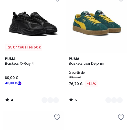
-25€* tous les 50€
4
5
2
PUMA
2
PUMA
/
/
Baskets X-Ray 4
Baskets cuir Delphin
Couleurs
Couleurs
5
5
à partir de
80,00 €
89,95 €
48,00 €
76,70 €
-14%
4
5
/
/
5
5