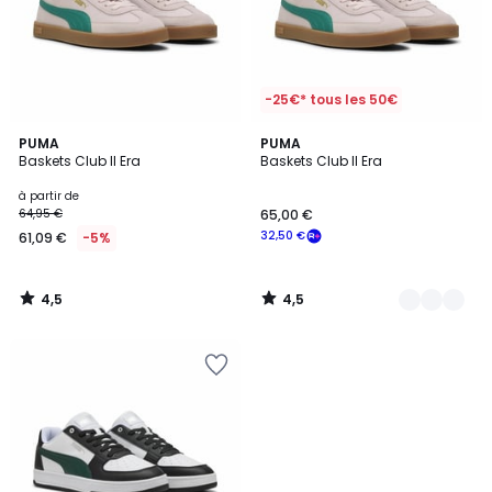
-25€* tous les 50€
4,5
4,5
PUMA
2
PUMA
/ 5
/ 5
Baskets Club II Era
Baskets Club II Era
Couleurs
à partir de
64,95 €
65,00 €
32,50 €
61,09 €
-5%
4,5
4,5
/
/
5
5