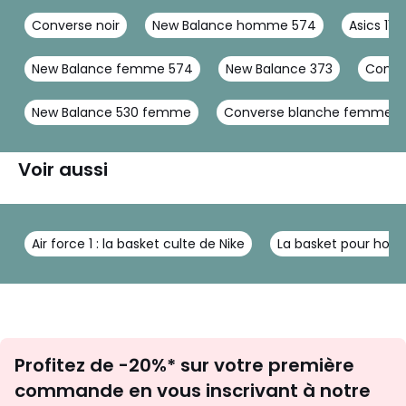
Converse noir
New Balance homme 574
Asics 1130
New Balance femme 574
New Balance 373
Conve
New Balance 530 femme
Converse blanche femme
Voir aussi
Air force 1 : la basket culte de Nike
La basket pour homm
Inscription
Profitez de -20%* sur votre première
newsletter
commande en vous inscrivant à notre