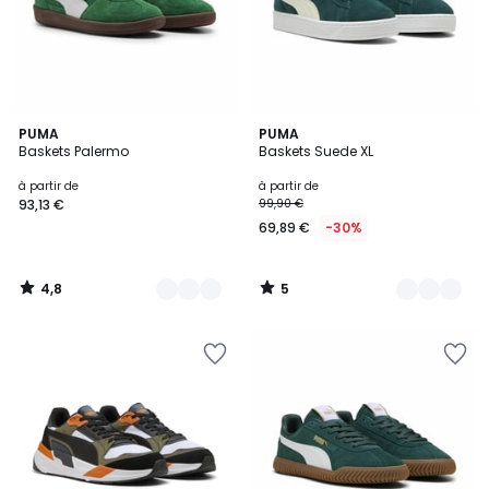
4,8
5
3
PUMA
9
PUMA
/ 5
/
Baskets Palermo
Baskets Suede XL
Couleurs
Couleurs
5
à partir de
à partir de
93,13 €
99,90 €
69,89 €
-30%
4,8
5
/
/
5
5