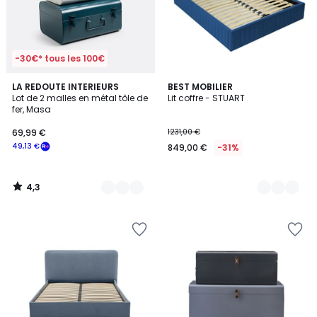
-30€* tous les 100€
4,3
3
LA REDOUTE INTERIEURS
8
BEST MOBILIER
/ 5
Lot de 2 malles en métal tôle de
Lit coffre - STUART
Couleurs
Couleurs
fer, Masa
69,99 €
1231,00 €
49,13 €
849,00 €
-31%
4,3
/
5