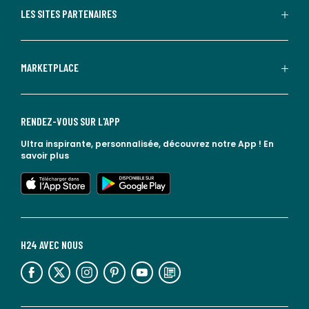
LES SITES PARTENAIRES
MARKETPLACE
RENDEZ-VOUS SUR L'APP
Ultra inspirante, personnalisée, découvrez notre App !
En
savoir plus
lien vers l'app store
lien vers google play
H24 AVEC NOUS
lien vers l'espace réseaux sociaux
lien vers l'espace réseaux sociaux
lien vers l'espace réseaux sociaux
lien vers l'espace réseaux sociaux
lien vers l'espace réseaux sociaux
lien vers le blog la redoute