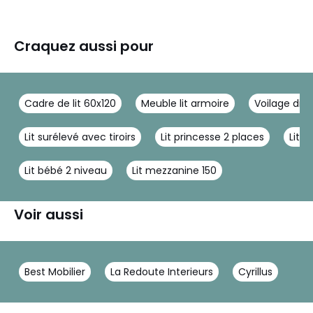
Craquez aussi pour
Cadre de lit 60x120
Meuble lit armoire
Voilage din
Lit surélevé avec tiroirs
Lit princesse 2 places
Lit 
Lit bébé 2 niveau
Lit mezzanine 150
Voir aussi
Best Mobilier
La Redoute Interieurs
Cyrillus