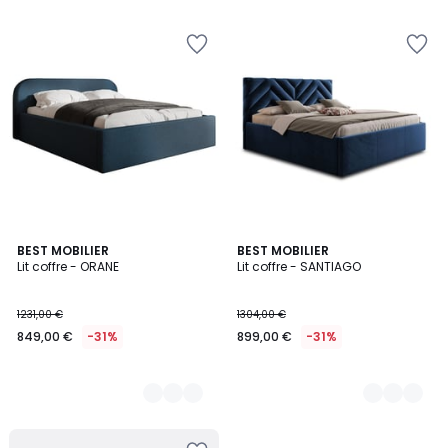
7
BEST MOBILIER
2
BEST MOBILIER
Lit coffre - ORANE
Lit coffre - SANTIAGO
Couleurs
Couleurs
1231,00 €
1304,00 €
849,00 €
-31%
899,00 €
-31%