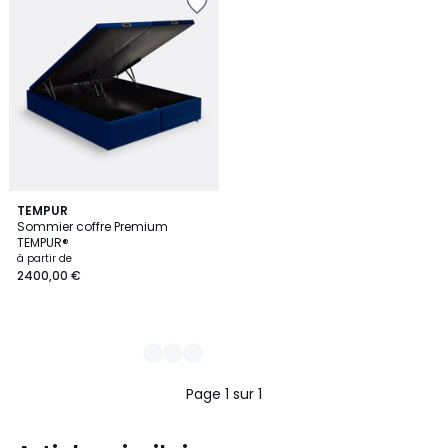
11
TEMPUR
Sommier coffre Premium
Couleurs
TEMPUR®
à partir de
2400,00 €
Page 1 sur 1