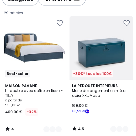
29 articles
Best-seller
-30€* tous les 100€
4
4,5
3
MAISON PAVANE
5
LA REDOUTE INTERIEURS
/
/ 5
Lit double avec coffre en tissu -
Malle de rangement en métal
Couleurs
Couleurs
5
TILLY
acier XXL, Masa
Prix
à partir de
599,00 €
169,00 €
à
118,59 €
409,00 €
-32%
partir
de
409,00
4,5
4
€
/
/
5