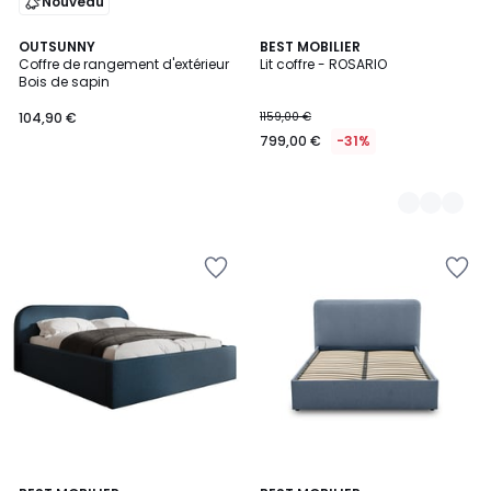
Nouveau
OUTSUNNY
4
BEST MOBILIER
Coffre de rangement d'extérieur
Lit coffre - ROSARIO
Couleurs
Bois de sapin
104,90 €
1159,00 €
799,00 €
-31%