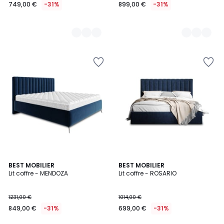
749,00 €
-31%
899,00 €
-31%
4
BEST MOBILIER
4
BEST MOBILIER
Lit coffre - MENDOZA
Lit coffre - ROSARIO
Couleurs
Couleurs
1231,00 €
1014,00 €
849,00 €
-31%
699,00 €
-31%