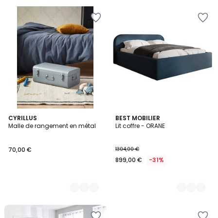
5
au
lieu
de
599,00
€
32%
de
réduction
appliquée.
4
CYRILLUS
7
BEST MOBILIER
Malle de rangement en métal
Lit coffre - ORANE
Couleurs
Couleurs
70,00 €
1304,00 €
899,00 €
-31%