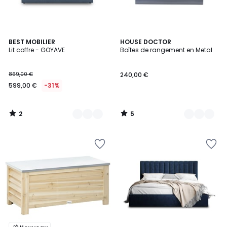
2
5
6
BEST MOBILIER
2
HOUSE DOCTOR
/
/
Lit coffre - GOYAVE
Boîtes de rangement en Metal
Couleurs
Couleurs
5
5
869,00 €
240,00 €
599,00 €
-31%
2
5
/
/
5
5