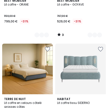
3
7
BEST MOBILIER
6
BEST MOBILIER
/
Lit coffre - ORANE
Lit coffre - GOYAVE
Couleurs
Couleurs
5
1159,00 €
767,00 €
799,00 €
-31%
529,00 €
-31%
3
/
5
3
5
TERRE DE NUIT
2
HABITAT
/
Lit coffre en velours côtelé
Lit coffre tissu SIDERNO
Couleurs
Couleurs
5
grosses côtes