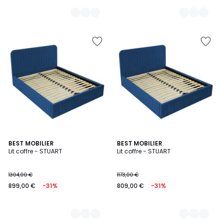
8
BEST MOBILIER
8
BEST MOBILIER
Lit coffre - STUART
Lit coffre - STUART
Couleurs
Couleurs
1304,00 €
1173,00 €
899,00 €
-31%
809,00 €
-31%