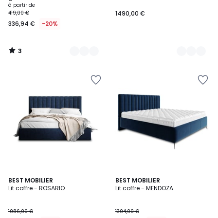
à partir de
419,00 €
1490,00 €
336,94 €
-20%
3
/
5
4
BEST MOBILIER
4
BEST MOBILIER
Lit coffre - ROSARIO
Lit coffre - MENDOZA
Couleurs
Couleurs
1086,00 €
1304,00 €