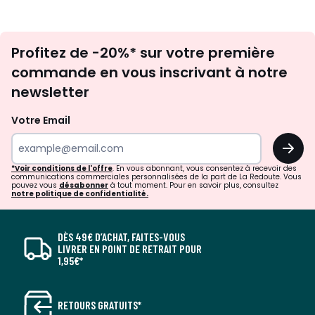
Inscription
Profitez de -20%* sur votre première
newsletter
commande en vous inscrivant à notre
newsletter
Votre Email
OK
*Voir conditions de l'offre
. En vous abonnant, vous consentez à recevoir des
communications commerciales personnalisées de la part de La Redoute. Vous
pouvez vous
désabonner
à tout moment. Pour en savoir plus, consultez
notre politique de confidentialité.
DÈS 49€ D’ACHAT, FAITES-VOUS
LIVRER EN POINT DE RETRAIT POUR
1,95€*
RETOURS GRATUITS*