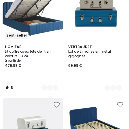
Best-seller
5
5
HOMIFAB
3
VERTBAUDET
/
Lit coffre avec tête de lit en
Lot de 2 malles en métal
Couleurs
Couleurs
5
velours - AVA
gigognes
à partir de
479,99 €
69,99 €
5
/
5