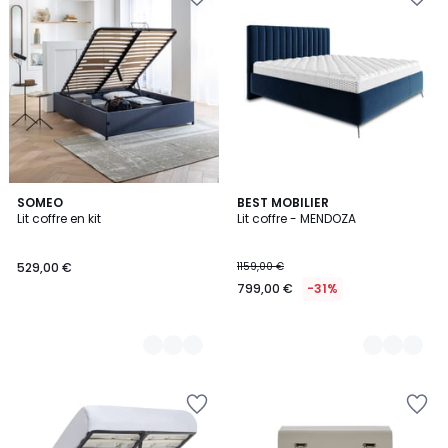
3
SOMEO
4
BEST MOBILIER
Lit coffre en kit
Lit coffre - MENDOZA
Couleurs
Couleurs
529,00 €
1159,00 €
799,00 €
-31%