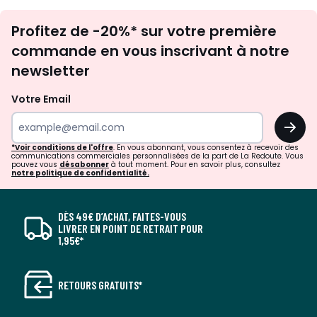
Inscription
Envie de vous créer un décor élégant et tendance ou bien,
Profitez de -20%* sur votre première
newsletter
de vous créer une pièce pratique au quotidien ? Avec la
nouvelle création originale de Bobochic, la collection
commande en vous inscrivant à notre
ANAKIN, plus besoin de faire le choix entre style et
newsletter
fonctionnalité. Cette nouvelle collection de canapés vous
propose des modèles au design moderne qui feront la
Votre Email
différence dans votre décoration d'intérieur. De plus, la
collection offre aussi des déclinaisons convertibles avec
OK
coffre, pour celles et ceux qui souhaitent optimiser leur
intérieur avec grâce et style !
*Voir conditions de l'offre
. En vous abonnant, vous consentez à recevoir des
communications commerciales personnalisées de la part de La Redoute. Vous
pouvez vous
désabonner
à tout moment. Pour en savoir plus, consultez
Caractéristiques :
notre politique de confidentialité.
Type de confort assise : Equilibré
Convertible : Oui
DÈS 49€ D’ACHAT, FAITES-VOUS
Coffre : Oui
LIVRER EN POINT DE RETRAIT POUR
Revêtement : Tissu bouclette
1,95€*
Composition du tissu : 100% Polyester
Nombre de places : 6
Structure : Bois et panneaux de particules
RETOURS GRATUITS*
Garnissage dossier : Mousse HR, mousse PU et ouate
Densité dossier (kg/m3) : 30