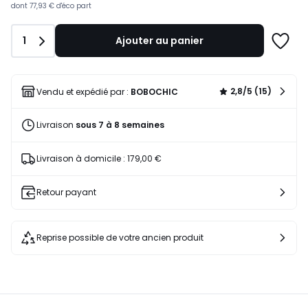
dont
77,93 €
d'éco part
Quantité
1
Ajouter au panier
Ajoute
à
une
liste
2,8/5 (15)
Vendu et expédié par :
BOBOCHIC
Livraison
sous 7 à 8 semaines
Livraison à domicile : 179,00 €
Retour payant
Reprise possible de votre ancien produit