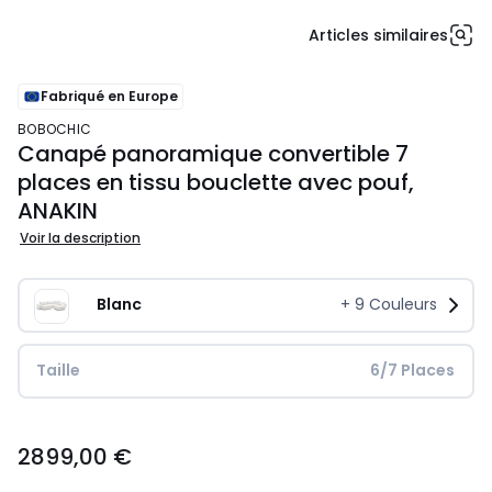
Articles similaires
Fabriqué en Europe
BOBOCHIC
Canapé panoramique convertible 7
places en tissu bouclette avec pouf,
ANAKIN
Voir la description
Blanc
+
9
Couleurs
Taille
 6/7 Places
2899,00
2899,00 €
€.