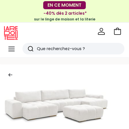
EN CE MOMENT
-30€ tous les 100€*
sur le meuble & la déco
-40% dès 2 articles*
sur le linge de maison et la literie
Voir
mon
La
panie
Redoute
Menu
Rechercher
Derniers
articles
vus