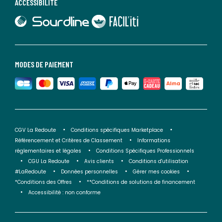
Largeur du canapé déplié (cm) : 160
ACCESSIBILITÉ
Hauteur du canapé déplié (cm) : 66
lien vers Sourdline
lien vers Faciliti
Densité accoudoir (kg/m3) : 23
Couleurs
Blanc, Marron, Orange, Beige, Jaune, Vert, Gris
Foncé, Bleu Foncé, Taupe, Gris Clair
Tailles
6/7 Places
MODES DE PAIEMENT
CGV La Redoute
Conditions spécifiques Marketplace
Référencement et Critères de Classement
Informations
réglementaires et légales
Conditions Spécifiques Professionnels
CGU La Redoute
Avis clients
Conditions d'utilisation
#LaRedoute
Données personnelles
Gérer mes cookies
*Conditions des Offres
**Conditions de solutions de financement
Accessibilité : non conforme