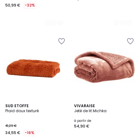
50,99 €
-32%
5
3
SUD ETOFFE
12
VIVARAISE
/
Plaid doux texturé
Jeté de lit Michka
Couleurs
Couleurs
5
à partir de
41,29 €
54,90 €
34,55 €
-16%