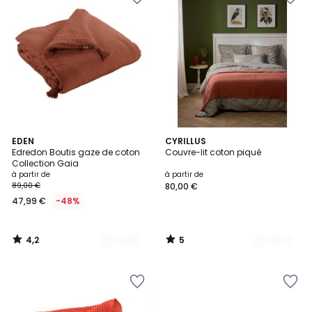
4,2
5
18
EDEN
4
CYRILLUS
/ 5
/
Edredon Boutis gaze de coton
Couvre-lit coton piqué
Couleurs
Couleurs
5
Collection Gaia
à partir de
à partir de
89,00 €
80,00 €
47,99 €
-48%
4,2
5
/
/
5
5