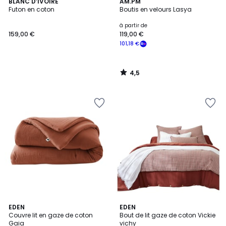
4,5
BLANC D’IVOIRE
AM.PM
/ 5
Futon en coton
Boutis en velours Lasya
à partir de
159,00 €
119,00 €
101,18 €
4,5
/
5
18
EDEN
5
EDEN
Couvre lit en gaze de coton
Bout de lit gaze de coton Vickie
Couleurs
Couleurs
Gaia
vichy