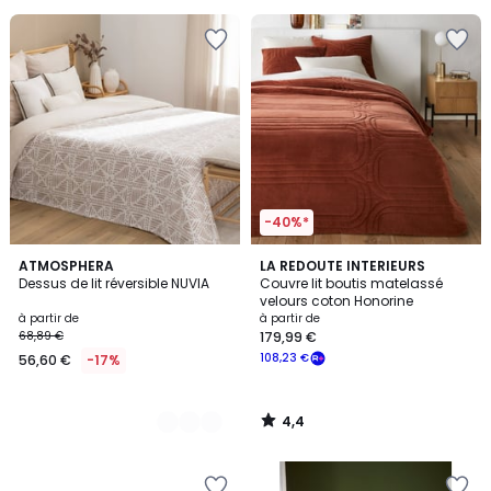
souscrivez
à
notre
programme
pour
payer
à
la
place
50,00
€.
-40%*
4,4
4
ATMOSPHERA
LA REDOUTE INTERIEURS
/ 5
Dessus de lit réversible NUVIA
Couvre lit boutis matelassé
Couleurs
velours coton Honorine
à partir de
à partir de
68,89 €
179,99 €
108,23 €
56,60 €
-17%
4,4
/
5