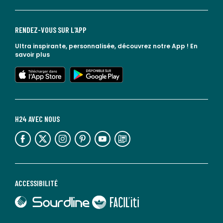
RENDEZ-VOUS SUR L'APP
Ultra inspirante, personnalisée, découvrez notre App !
En
savoir plus
lien vers l'app store
lien vers google play
H24 AVEC NOUS
lien vers l'espace réseaux sociaux
lien vers l'espace réseaux sociaux
lien vers l'espace réseaux sociaux
lien vers l'espace réseaux sociaux
lien vers l'espace réseaux sociaux
lien vers le blog la redoute
ACCESSIBILITÉ
lien vers Sourdline
lien vers Faciliti