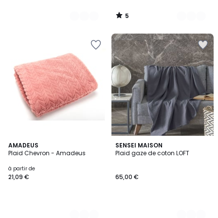
5
/
5
13
AMADEUS
7
SENSEI MAISON
Plaid Chevron - Amadeus
Plaid gaze de coton LOFT
Couleurs
Couleurs
à partir de
21,09 €
65,00 €