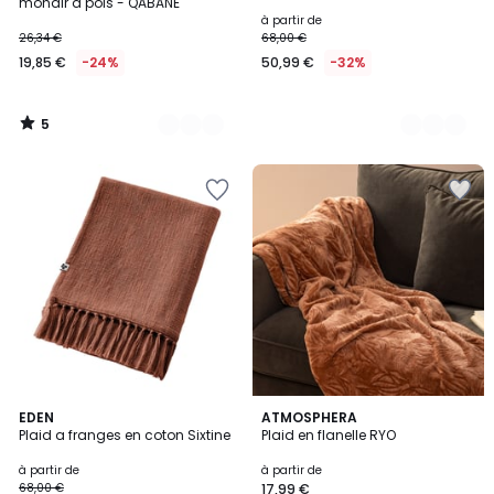
5
mohair à pois - QABANE
à partir de
26,34 €
68,00 €
19,85 €
-24%
50,99 €
-32%
5
/
5
6
EDEN
3
ATMOSPHERA
Plaid a franges en coton Sixtine
Plaid en flanelle RYO
Couleurs
Couleurs
à partir de
à partir de
68,00 €
17,99 €