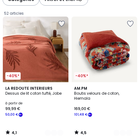
52 articles
-40%*
-40%*
4,1
4,5
2
LA REDOUTE INTERIEURS
2
AM.PM
/ 5
/ 5
Dessus de lit coton tufté, Jobe
Boutis velours de coton,
Couleurs
Couleurs
Hiemala
Prix
à partir de
99,99 €
169,00 €
à
50,00 €
101,48 €
partir
de
99,99
4,1
4,5
€
/
/
5
5