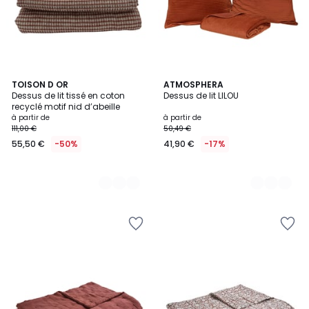
4
TOISON D OR
3
ATMOSPHERA
Dessus de lit tissé en coton
Dessus de lit LILOU
Couleurs
Couleurs
recyclé motif nid d’abeille
à partir de
à partir de
111,00 €
50,49 €
55,50 €
-50%
41,90 €
-17%