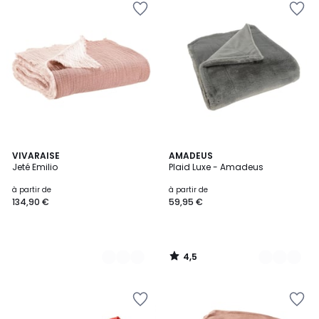
4,5
8
VIVARAISE
19
AMADEUS
/ 5
Jeté Emilio
Plaid Luxe - Amadeus
Couleurs
Couleurs
à partir de
à partir de
134,90 €
59,95 €
4,5
/
5