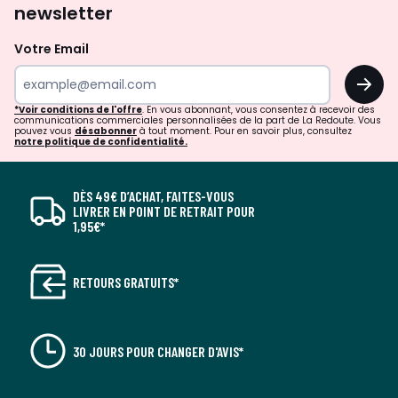
newsletter
Votre Email
OK
*Voir conditions de l'offre
. En vous abonnant, vous consentez à recevoir des
communications commerciales personnalisées de la part de La Redoute. Vous
pouvez vous
désabonner
à tout moment. Pour en savoir plus, consultez
notre politique de confidentialité.
DÈS 49€ D’ACHAT, FAITES-VOUS
LIVRER EN POINT DE RETRAIT POUR
1,95€*
RETOURS GRATUITS*
30 JOURS POUR CHANGER D'AVIS*