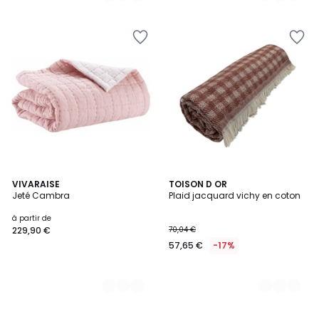
3
VIVARAISE
3
TOISON D OR
Jeté Cambra
Plaid jacquard vichy en coton
Couleurs
Couleurs
à partir de
229,90 €
70,04 €
57,65 €
-17%