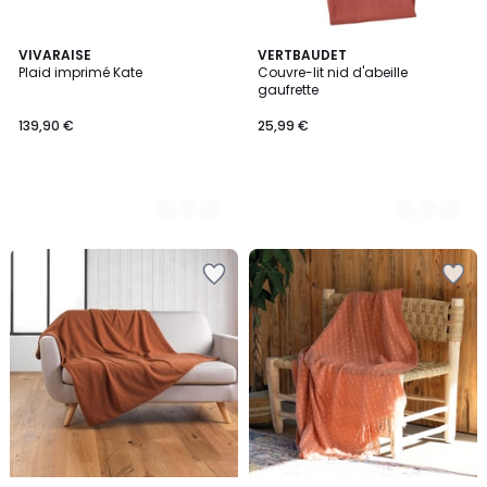
4
VIVARAISE
2
VERTBAUDET
Plaid imprimé Kate
Couvre-lit nid d'abeille
Couleurs
Couleurs
gaufrette
139,90 €
25,99 €