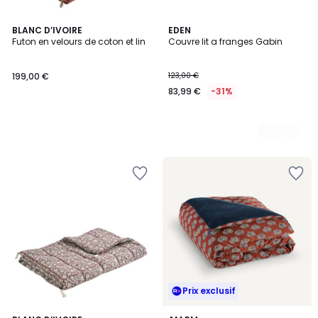
BLANC D’IVOIRE
2
EDEN
Futon en velours de coton et lin
Couvre lit a franges Gabin
Couleurs
199,00 €
123,00 €
83,99 €
-31%
Prix exclusif