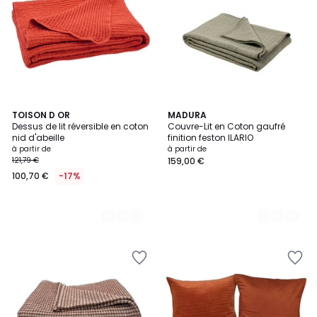
5
TOISON D OR
5
MADURA
Dessus de lit réversible en coton
Couvre-Lit en Coton gaufré
Couleurs
Couleurs
nid d'abeille
finition feston ILARIO
à partir de
à partir de
121,79 €
159,00 €
100,70 €
-17%