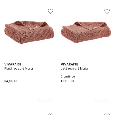
5
22
VIVARAISE
21
VIVARAISE
Plaid recyclé Maia
Jeté recyclé Maia
Couleurs
Couleurs
à partir de
84,90 €
139,90 €