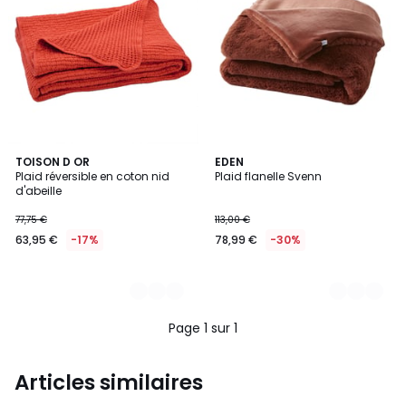
3
TOISON D OR
3
EDEN
Plaid réversible en coton nid
Plaid flanelle Svenn
Couleurs
Couleurs
d'abeille
77,75 €
113,00 €
63,95 €
-17%
78,99 €
-30%
Page 1 sur 1
Articles similaires