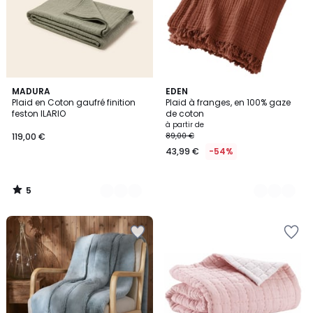
5
5
MADURA
18
EDEN
/
Plaid en Coton gaufré finition
Plaid à franges, en 100% gaze
Couleurs
Couleurs
5
feston ILARIO
de coton
à partir de
119,00 €
89,00 €
43,99 €
-54%
5
/
5