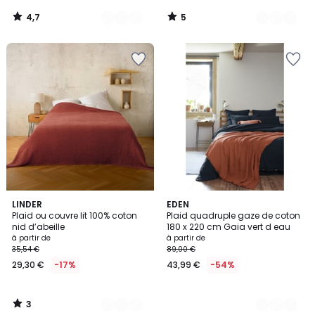
4,7
5
/
/
5
5
3
4
LINDER
20
EDEN
/
Plaid ou couvre lit 100% coton
Plaid quadruple gaze de coton
Couleurs
Couleurs
5
nid d’abeille
180 x 220 cm Gaia vert d eau
à partir de
à partir de
35,54 €
89,00 €
29,30 €
-17%
43,99 €
-54%
3
/