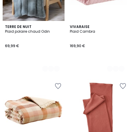
4
TERRE DE NUIT
3
VIVARAISE
Plaid polaire chaud Odin
Plaid Cambra
Couleurs
Couleurs
69,99 €
169,90 €