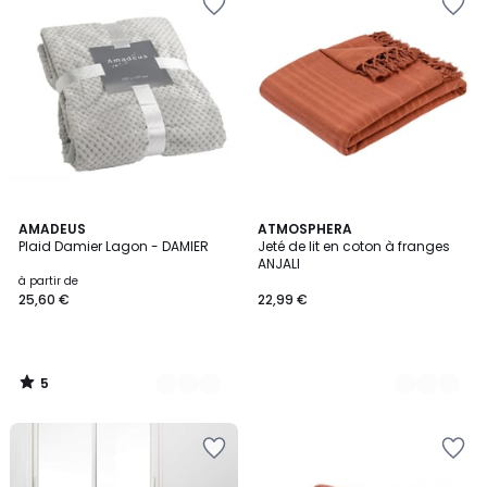
5
17
AMADEUS
3
ATMOSPHERA
/
Plaid Damier Lagon - DAMIER
Jeté de lit en coton à franges
Couleurs
Couleurs
5
ANJALI
à partir de
25,60 €
22,99 €
5
/
5