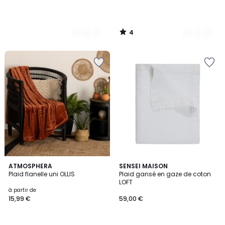
4
/
5
4,7
5
22
ATMOSPHERA
4
SENSEI MAISON
/ 5
/
Plaid flanelle uni OLLIS
Plaid gansé en gaze de coton
Couleurs
Couleurs
5
LOFT
à partir de
15,99 €
59,00 €