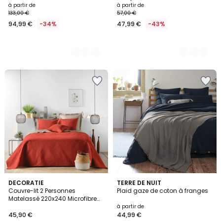
à partir de
à partir de
133,00 €
57,00 €
94,99 €
-34%
47,99 €
-43%
4
3
DECORATIE
11
TERRE DE NUIT
/
Couvre-lit 2 Personnes
Plaid gaze de coton à franges
Couleurs
Couleurs
5
Matelassé 220x240 Microfibre
Unie Romane Rose
à partir de
45,90 €
44,99 €