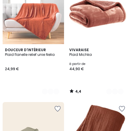
4,4
2
DOUCEUR D'INTÉRIEUR
11
VIVARAISE
/ 5
Plaid flanelle relief unie Nelia
Plaid Michka
Couleurs
Couleurs
à partir de
24,99 €
44,90 €
4,4
/
5