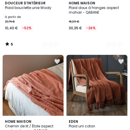
5
2
DOUCEUR D'INTÉRIEUR
2
HOME MAISON
/
Plaid bouclette unie Wooly
Plaid doux à franges aspect
Couleurs
Couleurs
5
mohair - QABANE
à partir de
21,74 €
41,29 €
10,40 €
-52%
30,35 €
-26%
5
/
5
5
2
HOME MAISON
6
EDEN
/
Chemin de lit / Étole aspect
Plaid uni coton
Couleurs
Couleurs