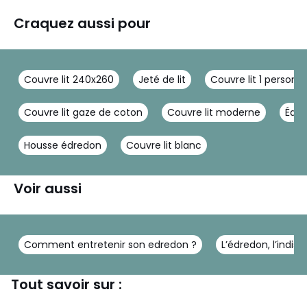
Craquez aussi pour
Couvre lit 240x260
Jeté de lit
Couvre lit 1 personn
Couvre lit gaze de coton
Couvre lit moderne
Édre
Housse édredon
Couvre lit blanc
Voir aussi
Comment entretenir son edredon ?
L’édredon, l’indi
Tout savoir sur :