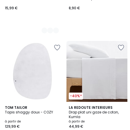
15,99 €
8,90 €
-40%*
3
4,7
10
TOM TAILOR
15
LA REDOUTE INTERIEURS
/
/ 5
Tapis shaggy doux - COZY
Drap plat uni gaze de coton,
Couleurs
Couleurs
5
Kumla
à partir de
à partir de
129,99 €
44,99 €