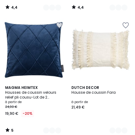
4,4
4,4
/
/
5
5
5
8
MAGMA HEIMTEX
11
DUTCH DECOR
/
Housses de coussin velours
Housse de coussin Fara
Couleurs
Couleurs
5
relief pli cousu-Lot de 2
NOBLESS
à partir de
à partir de
24,90 €
21,49 €
19,90 €
-20%
5
/