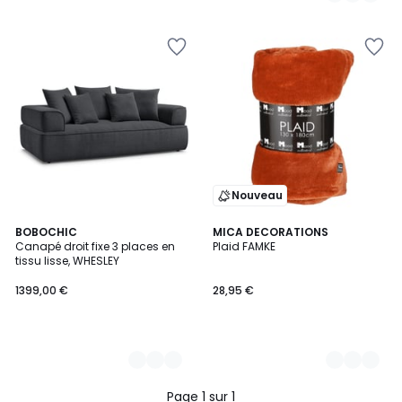
Nouveau
7
BOBOCHIC
7
MICA DECORATIONS
Canapé droit fixe 3 places en
Plaid FAMKE
Couleurs
Couleurs
tissu lisse, WHESLEY
1399,00 €
28,95 €
Page 1 sur 1