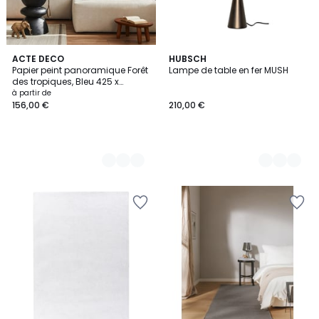
8
ACTE DECO
7
HUBSCH
Papier peint panoramique Forêt
Lampe de table en fer MUSH
Couleurs
Couleurs
des tropiques, Bleu 425 x
250cm
à partir de
156,00 €
210,00 €