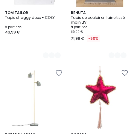
12
TOM TAILOR
10
BENUTA
Tapis shaggy doux - COZY
Tapis de couloir en laine tissé
Couleurs
Couleurs
main LIV
à partir de
à partir de
49,99 €
119,00 €
71,99 €
-50%