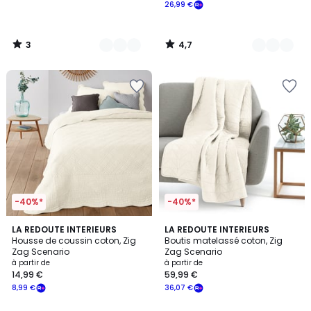
26,99 €
3
4,7
/
/
5
5
-40%*
-40%*
4,4
4,4
9
LA REDOUTE INTERIEURS
9
LA REDOUTE INTERIEURS
/ 5
/ 5
Housse de coussin coton, Zig
Boutis matelassé coton, Zig
Couleurs
Couleurs
Zag Scenario
Zag Scenario
à partir de
à partir de
14,99 €
59,99 €
8,99 €
36,07 €