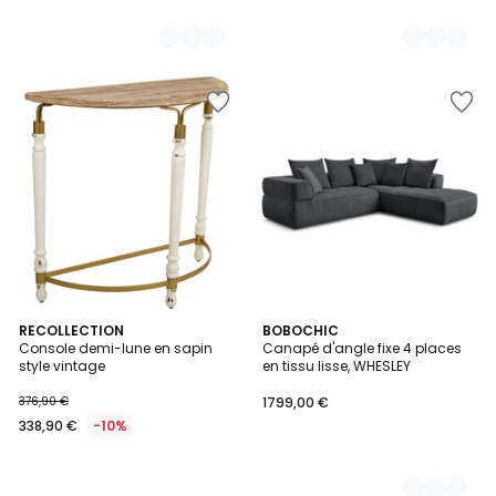
RECOLLECTION
8
BOBOCHIC
Console demi-lune en sapin
Canapé d'angle fixe 4 places
Couleurs
style vintage
en tissu lisse, WHESLEY
376,90 €
1799,00 €
338,90 €
-10%