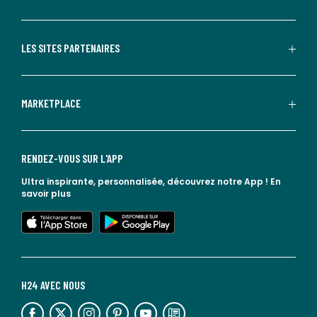
LES SITES PARTENAIRES
MARKETPLACE
RENDEZ-VOUS SUR L'APP
Ultra inspirante, personnalisée, découvrez notre App !
En
savoir plus
lien vers l'app store
lien vers google play
H24 AVEC NOUS
lien vers l'espace réseaux sociaux
lien vers l'espace réseaux sociaux
lien vers l'espace réseaux sociaux
lien vers l'espace réseaux sociaux
lien vers l'espace réseaux sociaux
lien vers le blog la redoute