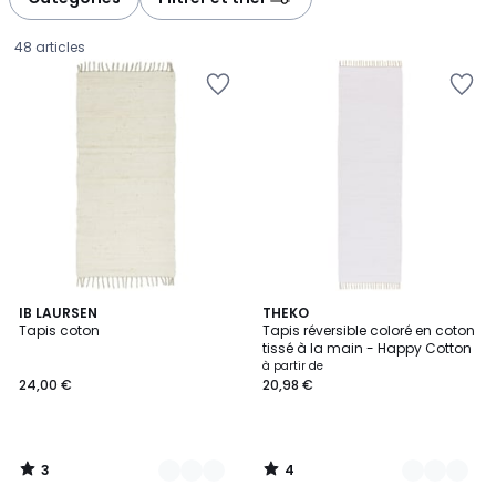
gauche
droite
48 articles
3
4
9
IB LAURSEN
17
THEKO
/
/
Tapis coton
Tapis réversible coloré en coton
Couleurs
Couleurs
5
5
tissé à la main - Happy Cotton
24,00
à partir de
24,00 €
20,98 €
€.
3
4
/
/
5
5