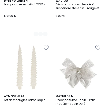
6
DYBERG LARSEN
WADIGA
Lampadaire en métal OCEAN
Décoration sapin de noël à
Couleurs
suspendre étoile tissu rouge et
doré 5x5x9cm
179,00 €
2,90 €
3
ATMOSPHERA
MATHILDE M
Lot de 2 bougies bâton sapin
Décor parfumé Sapin - Petit
Couleurs
modèle - Sapin Doré