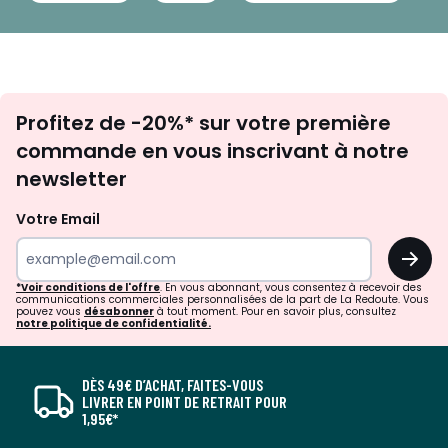
Inscription
Profitez de -20%* sur votre première
newsletter
commande en vous inscrivant à notre
newsletter
Votre Email
OK
*Voir conditions de l'offre
. En vous abonnant, vous consentez à recevoir des
communications commerciales personnalisées de la part de La Redoute. Vous
pouvez vous
désabonner
à tout moment. Pour en savoir plus, consultez
notre politique de confidentialité.
DÈS 49€ D’ACHAT, FAITES-VOUS
LIVRER EN POINT DE RETRAIT POUR
1,95€*