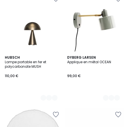
11
HUBSCH
6
DYBERG LARSEN
Lampe portable en fer et
Applique en métal OCEAN
Couleurs
Couleurs
polycarbonate MUSH
110,00 €
99,00 €