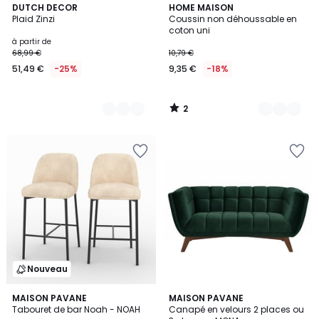
2
11
DUTCH DECOR
11
HOME MAISON
/
Plaid Zinzi
Coussin non déhoussable en
Couleurs
Couleurs
5
coton uni
à partir de
68,99 €
10,79 €
51,49 €
-25%
9,35 €
-18%
2
/
5
Nouveau
4,4
3
MAISON PAVANE
5
MAISON PAVANE
/ 5
Tabouret de bar Noah - NOAH
Canapé en velours 2 places ou
Couleurs
Couleurs