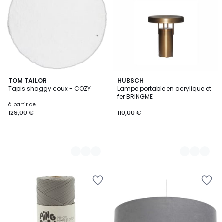
12
TOM TAILOR
8
HUBSCH
Tapis shaggy doux - COZY
Lampe portable en acrylique et
Couleurs
Couleurs
fer BRINGME
à partir de
129,00 €
110,00 €