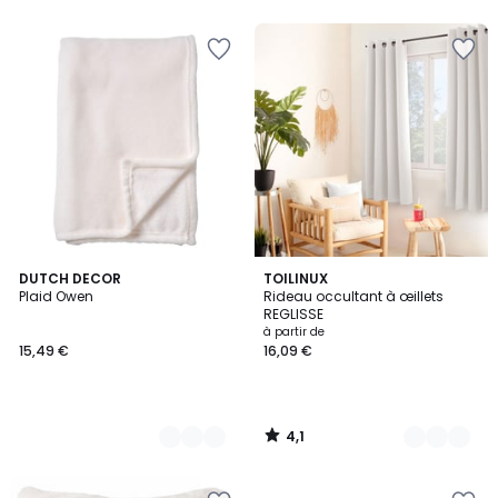
5
4,1
15
DUTCH DECOR
20
TOILINUX
/ 5
Plaid Owen
Rideau occultant à œillets
Couleurs
Couleurs
REGLISSE
à partir de
15,49 €
16,09 €
4,1
/
5