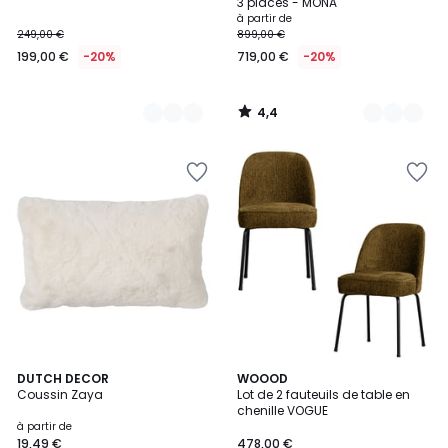
3 places - MONA
à partir de
249,00 €
899,00 €
199,00 €
-20%
719,00 €
-20%
4,4
/
5
20
DUTCH DECOR
15
WOOOD
Coussin Zaya
Lot de 2 fauteuils de table en
Couleurs
Couleurs
chenille VOGUE
à partir de
19,49 €
478,00 €