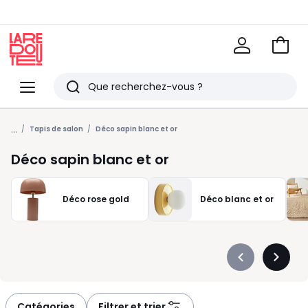
Voir
mon
La
panie
Redoute
Menu
Rechercher
Derniers
...
articles
Tapis de salon
Déco sapin blanc et or
vus
Déco sapin blanc et or
Déco rose gold
Déco blanc et or
Précédent
Suivan
-
-
défiler
défiler
à
à
Catégories
Filtrer et trier