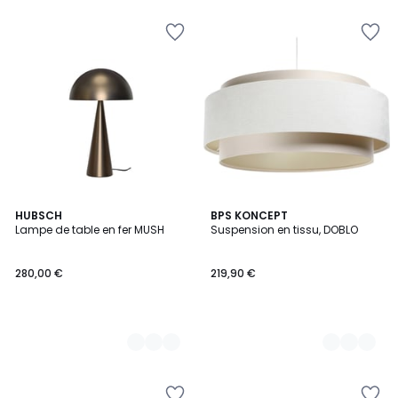
7
HUBSCH
8
BPS KONCEPT
Lampe de table en fer MUSH
Suspension en tissu, DOBLO
Couleurs
Couleurs
280,00 €
219,90 €