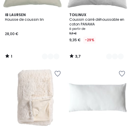
1
3,7
21
IB LAURSEN
17
TOILINUX
/
/ 5
Housse de coussin lin
Coussin carré déhoussable en
Couleurs
Couleurs
5
coton PANAMA
à partir de
28,00 €
11,11 €
9,35 €
-29%
1
3,7
/
/
5
5