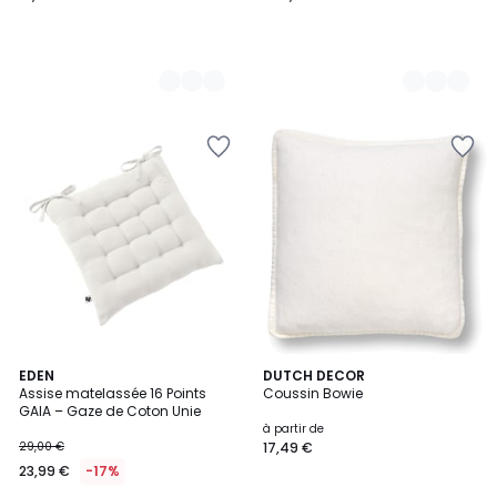
17
EDEN
12
DUTCH DECOR
Assise matelassée 16 Points
Coussin Bowie
Couleurs
Couleurs
GAIA – Gaze de Coton Unie
à partir de
29,00 €
17,49 €
23,99 €
-17%