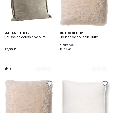
5
8
MADAM STOLTZ
20
DUTCH DECOR
/
Housse de coussin velours
Housse de coussin Fluffy
Couleurs
Couleurs
5
à partir de
27,90 €
13,49 €
5
/
5