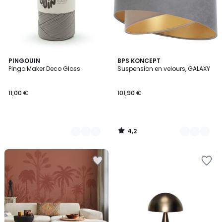
4,2
12
PINGOUIN
7
BPS KONCEPT
/ 5
Pingo Maker Deco Gloss
Suspension en velours, GALAXY
Couleurs
Couleurs
11,00 €
101,90 €
4,2
/
5