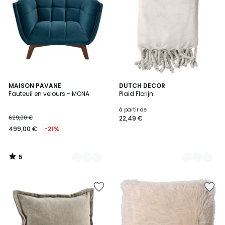
5
5
MAISON PAVANE
15
DUTCH DECOR
/
Fauteuil en velours - MONA
Plaid Florijn
Couleurs
Couleurs
5
à partir de
629,00 €
22,49 €
499,00 €
-21%
5
/
5