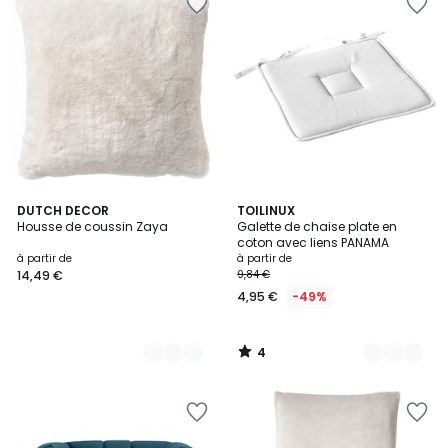
4
20
DUTCH DECOR
17
TOILINUX
/
Housse de coussin Zaya
Galette de chaise plate en
Couleurs
Couleurs
5
coton avec liens PANAMA
à partir de
à partir de
14,49 €
9,84 €
4,95 €
-49%
4
/
5