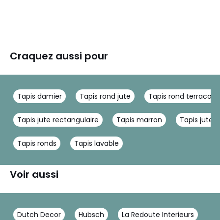
Craquez aussi pour
Tapis damier
Tapis rond jute
Tapis rond terracott
Tapis jute rectangulaire
Tapis marron
Tapis jute
Tapis ronds
Tapis lavable
Voir aussi
Dutch Decor
Hubsch
La Redoute Interieurs