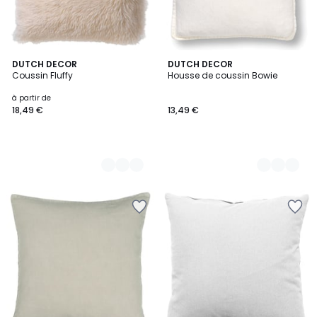
20
DUTCH DECOR
12
DUTCH DECOR
Coussin Fluffy
Housse de coussin Bowie
Couleurs
Couleurs
à partir de
18,49 €
13,49 €