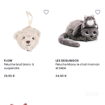
FLOW
2
LES DEGLINGOS
Peluche bruit blanc à
Peluche Miaou le chat maman
Couleurs
suspendre
et bébé
29,90 €
34,90 €