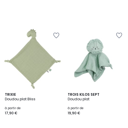
2
TRIXIE
2
TROIS KILOS SEPT
Doudou plat Bliss
Doudou plat
Couleurs
Couleurs
à partir de
à partir de
17,90 €
19,90 €