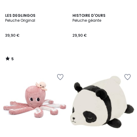
5
LES DEGLINGOS
HISTOIRE D'OURS
/
Peluche Original
Peluche géante
5
39,90 €
29,90 €
5
/
5