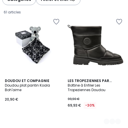
gauche
droite
61 articles
DOUDOU ET COMPAGNIE
3
LES TROPEZIENNES PAR
Doudou plat pantin Koala
M.BELARBI
Bottine à Enfiler Les
Couleurs
Boh'aime
Tropeziennes Doudou
20,90
20,90 €
99,90 €
€.
69,93 €
-30%