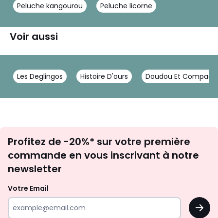
Peluche kangourou
Peluche licorne
Voir aussi
Les Deglingos
Histoire D'ours
Doudou Et Compagn
Inscription
Profitez de -20%* sur votre première
newsletter
commande en vous inscrivant à notre
newsletter
Votre Email
OK