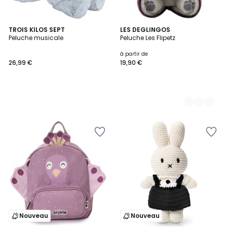
TROIS KILOS SEPT
7
LES DEGLINGOS
Peluche musicale
Peluche Les Flipetz
Couleurs
à partir de
26,99 €
19,90 €
Nouveau
Nouveau