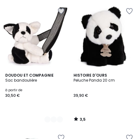
3,5
3
DOUDOU ET COMPAGNIE
HISTOIRE D'OURS
/ 5
Sac bandoulière
Peluche Panda 20 cm
Couleurs
à partir de
30,50 €
39,90 €
3,5
/
5