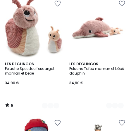
5
3
LES DEGLINGOS
3
LES DEGLINGOS
/
Peluche Speedou l'escargot
Peluche Tofou maman et bébé
Couleurs
Couleurs
5
maman et bébé
dauphin
34,90 €
34,90 €
5
/
5