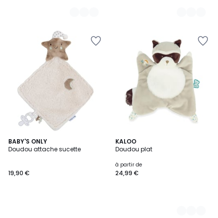
BABY'S ONLY
2
KALOO
Doudou attache sucette
Doudou plat
Couleurs
à partir de
19,90 €
24,99 €