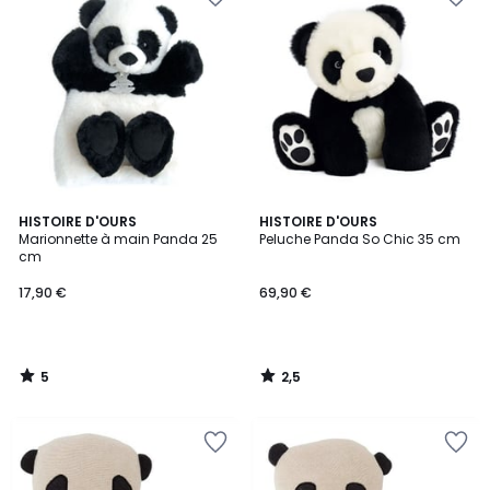
5
2,5
HISTOIRE D'OURS
HISTOIRE D'OURS
/
/ 5
Marionnette à main Panda 25
Peluche Panda So Chic 35 cm
5
cm
17,90 €
69,90 €
5
2,5
/
/
5
5