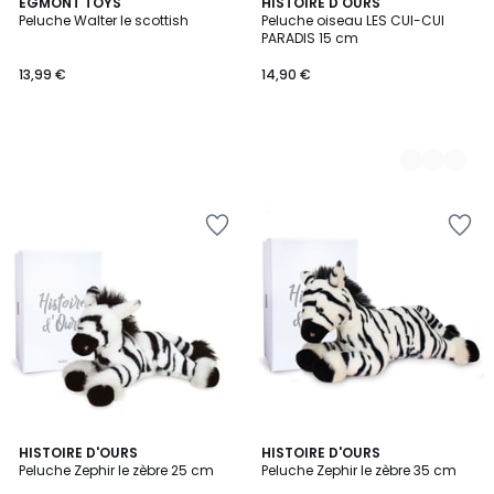
EGMONT TOYS
6
HISTOIRE D'OURS
Peluche Walter le scottish
Peluche oiseau LES CUI-CUI
Couleurs
PARADIS 15 cm
13,99 €
14,90 €
HISTOIRE D'OURS
HISTOIRE D'OURS
Peluche Zephir le zèbre 25 cm
Peluche Zephir le zèbre 35 cm