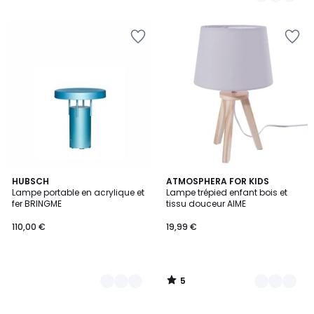
5
5
8
HUBSCH
2
ATMOSPHERA FOR KIDS
/
Lampe portable en acrylique et
Lampe trépied enfant bois et
Couleurs
Couleurs
5
fer BRINGME
tissu douceur AIME
110,00 €
19,99 €
5
/
5