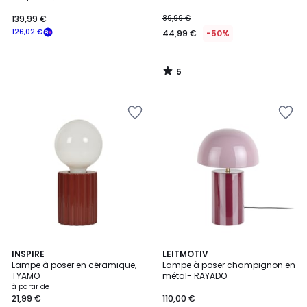
139,99 €
89,99 €
126,02 €
44,99 €
-50%
5
/
5
4
INSPIRE
5
LEITMOTIV
Lampe à poser en céramique,
Lampe à poser champignon en
Couleurs
Couleurs
TYAMO
métal- RAYADO
à partir de
21,99 €
110,00 €