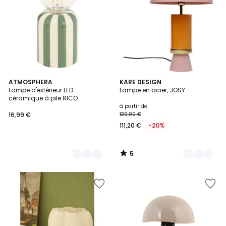
5
2
ATMOSPHERA
3
KARE DESIGN
/
Lampe d'extérieur LED
Lampe en acier, JOSY
Couleurs
Couleurs
5
céramique à pile RICO
à partir de
16,99 €
139,00 €
111,20 €
-20%
5
/
5