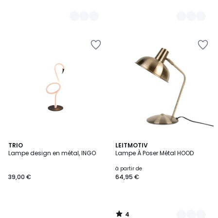
4
TRIO
8
LEITMOTIV
/
Lampe design en métal, INGO
Lampe À Poser Métal HOOD
Couleurs
5
à partir de
39,00 €
64,95 €
4
/