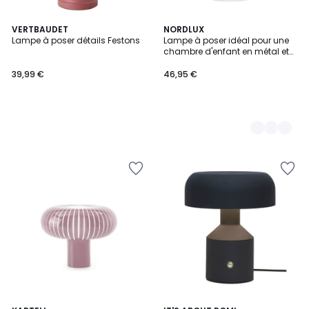
VERTBAUDET
3
NORDLUX
Lampe à poser détails Festons
Lampe à poser idéal pour une
Couleurs
chambre d'enfant en métal et
bois, DEVONE
39,99 €
46,95 €