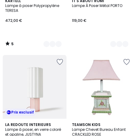
5
9
KARTELL
3
IT'S ABOUT ROMI
/
Lampe à poser Polypropylène
Lampe À Poser Métal PORTO
Couleurs
Couleurs
5
TERESA
472,00 €
119,00 €
5
/
5
Prix exclusif
5
LA REDOUTE INTERIEURS
TEAMSON KIDS
/
Lampe à poser, en verre coloré
Lampe Chevet Bureau Enfant
5
et opaline, JUSTYNA
CRACKLED ROSE