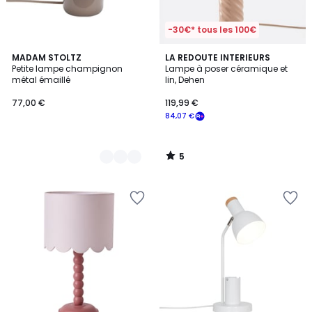
-30€* tous les 100€
5
5
MADAM STOLTZ
LA REDOUTE INTERIEURS
/
Petite lampe champignon
Lampe à poser céramique et
Couleurs
5
métal émaillé
lin, Dehen
77,00 €
119,99 €
84,07 €
5
/
5