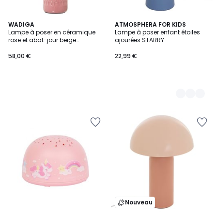
WADIGA
2
ATMOSPHERA FOR KIDS
Lampe à poser en céramique
Lampe à poser enfant étoiles
Couleurs
rose et abat-jour beige
ajourées STARRY
25x25x42cm
58,00 €
22,99 €
Nouveau