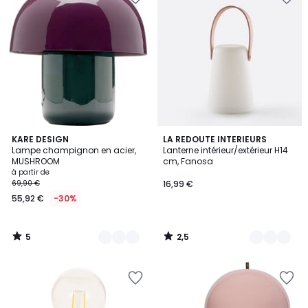
5
2,5
11
KARE DESIGN
3
LA REDOUTE INTERIEURS
/
/ 5
Lampe champignon en acier,
Lanterne intérieur/extérieur H14
Couleurs
Couleurs
5
MUSHROOM
cm, Fanosa
à partir de
69,90 €
16,99 €
55,92 €
-30%
5
2,5
/
/
5
5