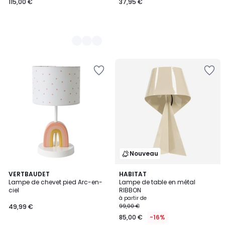
115,00 €
37,95 €
Nouveau
VERTBAUDET
11
HABITAT
Lampe de chevet pied Arc-en-
Lampe de table en métal
Couleurs
ciel
RIBBON
à partir de
49,99 €
99,00 €
85,00 €
-16%