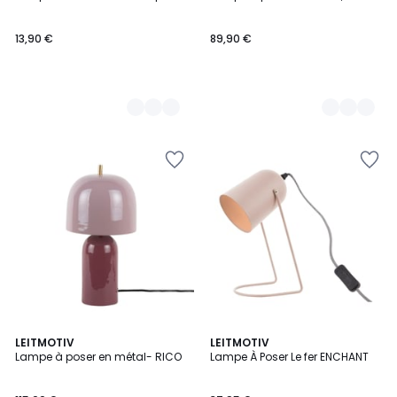
Couleurs
Couleurs
13,90 €
89,90 €
4
LEITMOTIV
LEITMOTIV
Lampe à poser en métal- RICO
Lampe À Poser Le fer ENCHANT
Couleurs