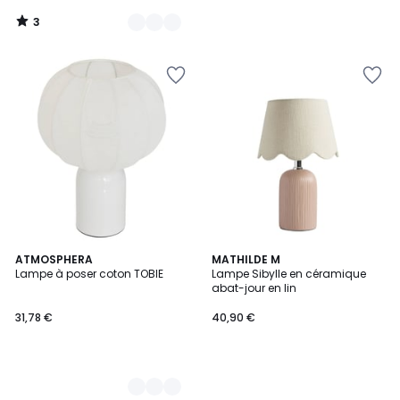
3
/
5
2
ATMOSPHERA
MATHILDE M
Lampe à poser coton TOBIE
Lampe Sibylle en céramique
Couleurs
abat-jour en lin
31,78 €
40,90 €