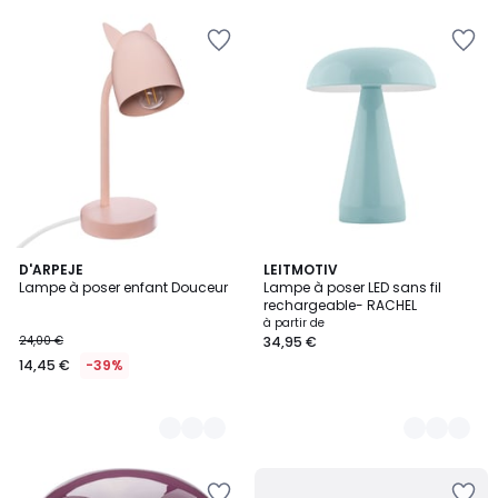
au
lieu
de
79,90
€
20%
de
réduction
appliquée.
2
D'ARPEJE
7
LEITMOTIV
Lampe à poser enfant Douceur
Lampe à poser LED sans fil
Couleurs
Couleurs
rechargeable- RACHEL
à partir de
24,00 €
34,95 €
14,45 €
-39%