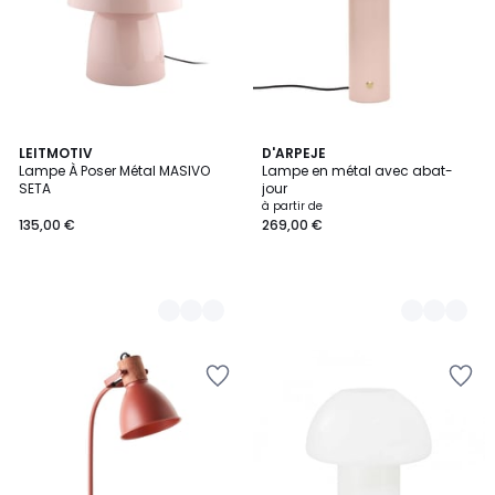
4
LEITMOTIV
5
D'ARPEJE
Lampe À Poser Métal MASIVO
Lampe en métal avec abat-
Couleurs
Couleurs
SETA
jour
à partir de
135,00 €
269,00 €