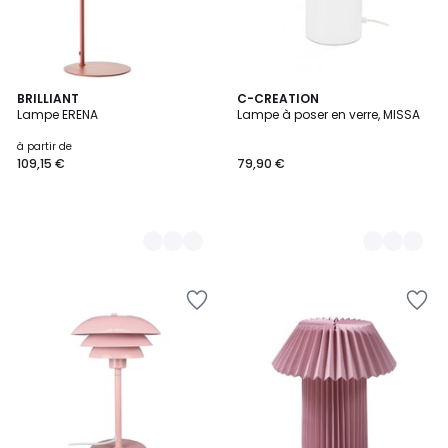
4
BRILLIANT
3
C-CREATION
Lampe ERENA
Lampe à poser en verre, MISSA
Couleurs
Couleurs
à partir de
109,15 €
79,90 €