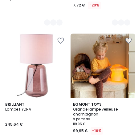
7,72 €
-29%
2
BRILLIANT
6
EGMONT TOYS
Lampe HYDRA
Grande lampe veilleuse
Couleurs
Couleurs
champignon
à partir de
245,64 €
119,95 €
99,95 €
-16%