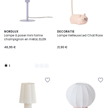
1
11
NORDLUX
DECORATIE
/
Lampe à poser mini forme
Lampe Veilleuse Led Chat Rose
Couleurs
5
champignon en métal, ELLEN
46,95 €
21,90 €
1
/
5