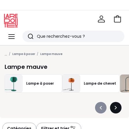
Voir
mon
La
panie
Redoute
Menu
Rechercher
Derniers
...
articles
Lampe à poser
Lampe mauve
vus
Lampe mauve
Lampe à poser
Lampe de chevet
Précédent
Suivan
-
-
défiler
défiler
à
à
Catégories
Filtrer et trier