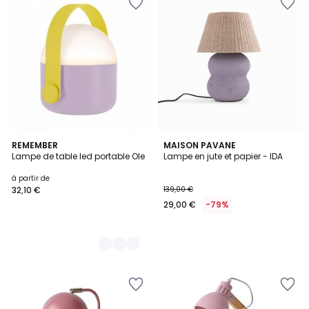
6
REMEMBER
MAISON PAVANE
Lampe de table led portable Ole
Lampe en jute et papier - IDA
Couleurs
à partir de
32,10 €
139,00 €
29,00 €
-79%