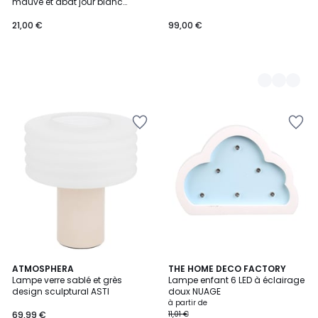
mauve et abat jour blanc
18x18x26cm
21,00 €
99,00 €
3
ATMOSPHERA
2
THE HOME DECO FACTORY
Lampe verre sablé et grès
Lampe enfant 6 LED à éclairage
Couleurs
Couleurs
design sculptural ASTI
doux NUAGE
à partir de
69,99 €
11,01 €