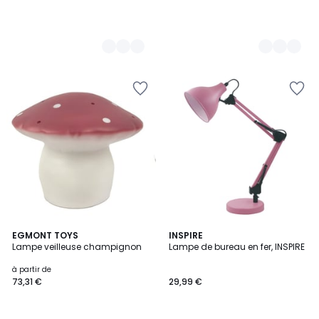
3
9
EGMONT TOYS
INSPIRE
/
Lampe veilleuse champignon
Lampe de bureau en fer, INSPIRE
Couleurs
5
à partir de
73,31 €
29,99 €