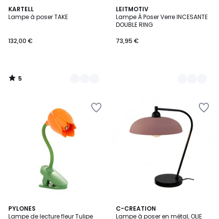
5
5
KARTELL
3
LEITMOTIV
/
Lampe à poser TAKE
Lampe À Poser Verre INCESANTE
Couleurs
Couleurs
5
DOUBLE RING
132,00 €
73,95 €
5
/
5
3
PYLONES
3
C-CREATION
Lampe de lecture fleur Tulipe
Lampe à poser en métal, OLIE