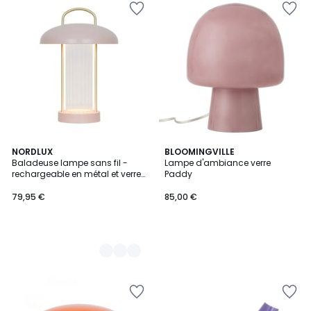
3
NORDLUX
BLOOMINGVILLE
Baladeuse lampe sans fil -
Lampe d'ambiance verre
Couleurs
rechargeable en métal et verre
Paddy
cannelé, MIRANO
79,95 €
85,00 €