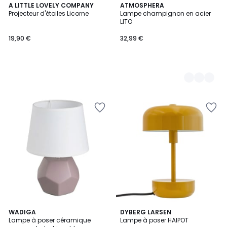
A LITTLE LOVELY COMPANY
6
ATMOSPHERA
Projecteur d'étoiles Licorne
Lampe champignon en acier
Couleurs
LITO
19,90 €
32,99 €
WADIGA
7
DYBERG LARSEN
Lampe à poser céramique
Lampe à poser HAIPOT
Couleurs