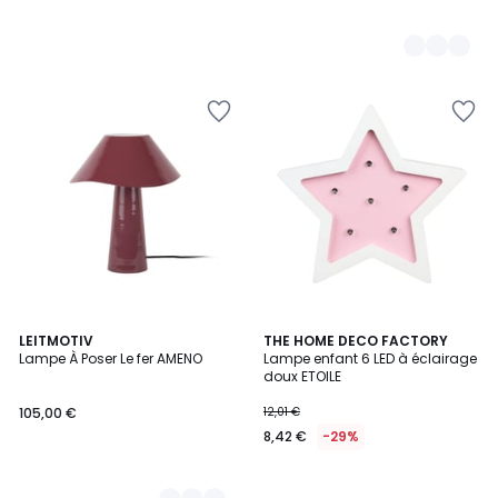
6
LEITMOTIV
THE HOME DECO FACTORY
Lampe À Poser Le fer AMENO
Lampe enfant 6 LED à éclairage
Couleurs
doux ETOILE
105,00 €
12,01 €
8,42 €
-29%