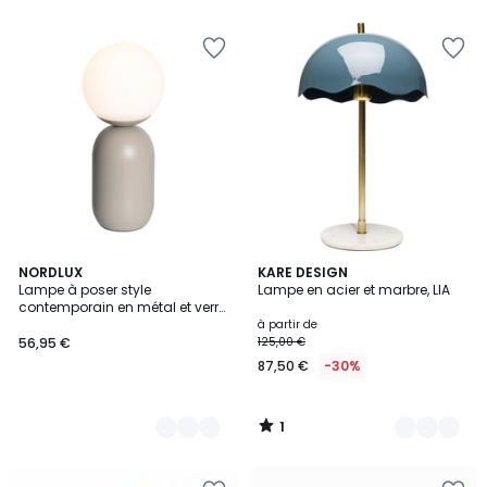
1
6
NORDLUX
3
KARE DESIGN
/
Lampe à poser style
Lampe en acier et marbre, LIA
Couleurs
Couleurs
5
contemporain en métal et verre
opale, NOTTI
à partir de
56,95 €
125,00 €
87,50 €
-30%
1
/
5