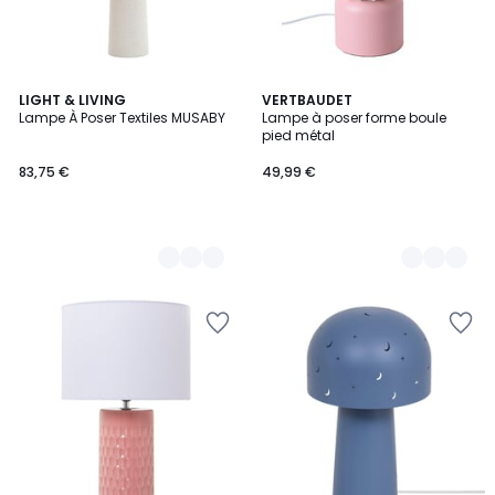
4
LIGHT & LIVING
2
VERTBAUDET
Lampe À Poser Textiles MUSABY
Lampe à poser forme boule
Couleurs
Couleurs
pied métal
83,75 €
49,99 €