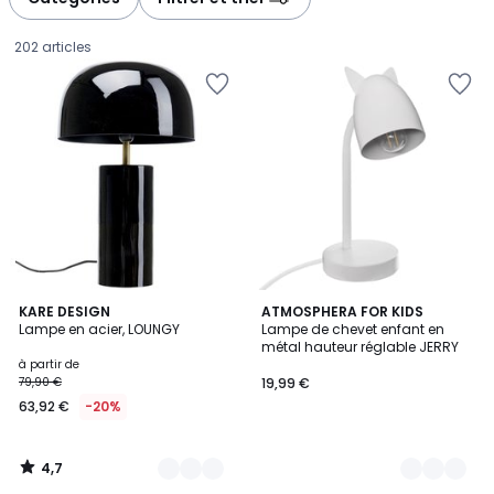
gauche
droite
202 articles
4,7
7
KARE DESIGN
3
ATMOSPHERA FOR KIDS
/ 5
Lampe en acier, LOUNGY
Lampe de chevet enfant en
Couleurs
Couleurs
métal hauteur réglable JERRY
Prix
à partir de
79,90 €
19,99 €
à
63,92 €
-20%
partir
de
63,92
4,7
€
/
5