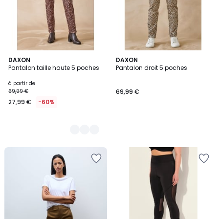
2
DAXON
DAXON
Pantalon taille haute 5 poches
Pantalon droit 5 poches
Couleurs
à partir de
69,99 €
69,99 €
27,99 €
-60%