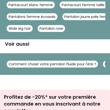
Pantacourt blanc femme
Pantacourt femme taille el
Pantalons femme écossais
Pantalon jaune pale fem
Wide leg noir
Pantalon rose
Voir aussi
Comment choisir votre pantalon fluide pour l'été ?
Le 
Inscription
Profitez de -20%* sur votre première
newsletter
commande en vous inscrivant à notre