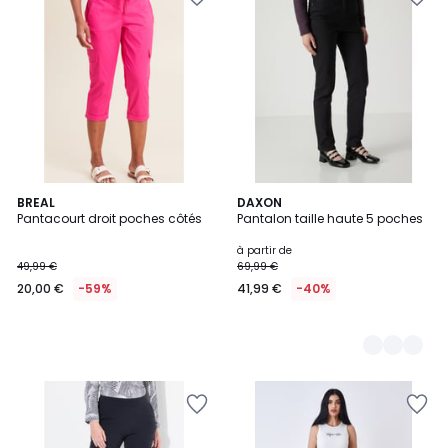
BREAL
3
DAXON
Pantacourt droit poches côtés
Pantalon taille haute 5 poches
Couleurs
à partir de
49,99 €
69,99 €
20,00 €
-59%
41,99 €
-40%