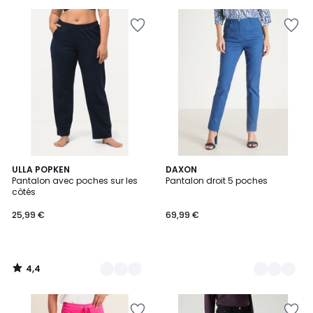
5
pour
payer
à
la
place
39,99
€.
4,4
2
ULLA POPKEN
4
DAXON
/ 5
Pantalon avec poches sur les
Pantalon droit 5 poches
Couleurs
Couleurs
côtés
25,99 €
69,99 €
4,4
/
5