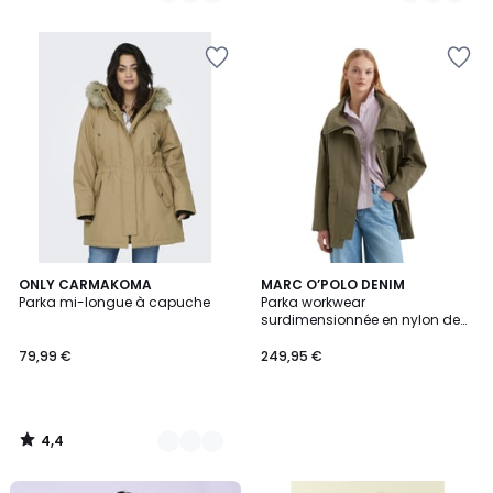
5
4,4
5
ONLY CARMAKOMA
MARC O’POLO DENIM
/ 5
Parka mi-longue à capuche
Parka workwear
Couleurs
surdimensionnée en nylon de
coton enduit
79,99 €
249,95 €
4,4
/
5