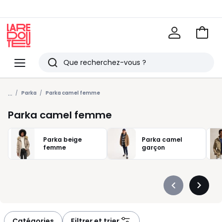
Voir
mon
La
panie
Redoute
Menu
Rechercher
Derniers
...
articles
Parka
Parka camel femme
vus
Parka camel femme
Parka beige
Parka camel
femme
garçon
Précédent
Suivan
-
-
défiler
défiler
à
à
Catégories
Filtrer et trier