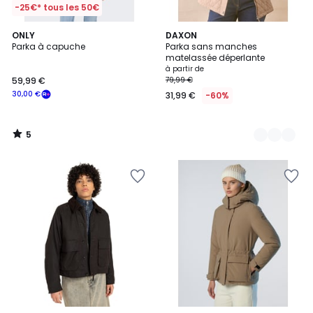
-25€* tous les 50€
5
ONLY
2
DAXON
/
Parka à capuche
Parka sans manches
Couleurs
5
matelassée déperlante
à partir de
59,99 €
79,99 €
30,00 €
31,99 €
-60%
5
/
5