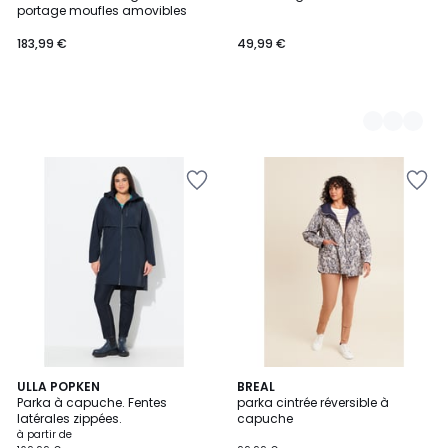
Couleurs
portage moufles amovibles
183,99 €
49,99 €
2
ULLA POPKEN
BREAL
Parka à capuche. Fentes
parka cintrée réversible à
Couleurs
latérales zippées.
capuche
à partir de