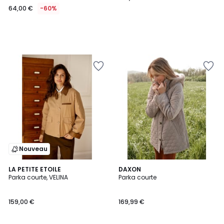
64,00 €
-60%
Nouveau
3,4
LA PETITE ETOILE
3
DAXON
/ 5
Parka courte, VELINA
Parka courte
Couleurs
159,00 €
169,99 €