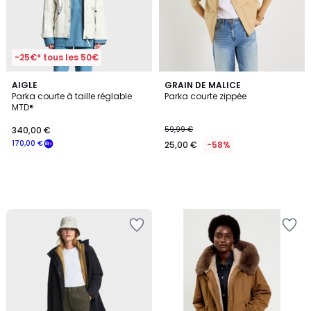
-25€* tous les 50€
AIGLE
GRAIN DE MALICE
Parka courte à taille réglable
Parka courte zippée
MTD®
340,00 €
59,99 €
170,00 €
25,00 €
-58%