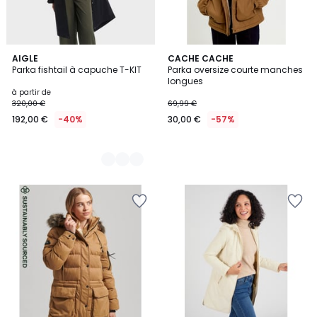
4
AIGLE
CACHE CACHE
Parka fishtail à capuche T-KIT
Parka oversize courte manches
Couleurs
longues
à partir de
320,00 €
69,99 €
192,00 €
-40%
30,00 €
-57%