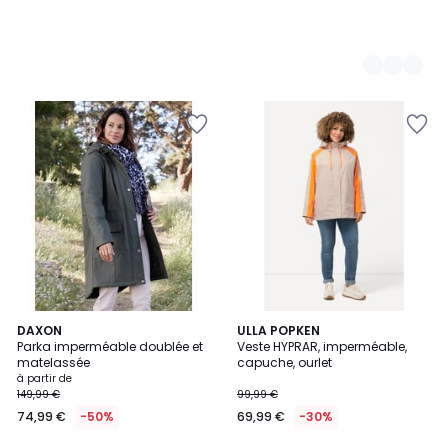
4
3
DAXON
ULLA POPKEN
/
Parka imperméable doublée et
Veste HYPRAR, imperméable,
Couleurs
5
matelassée
capuche, ourlet
à partir de
149,99 €
99,99 €
74,99 €
-50%
69,99 €
-30%