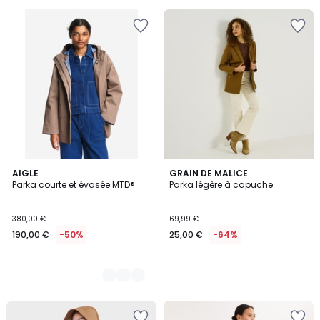
au
lieu
de
260,00
€
30%
de
réduction
appliquée.
4
AIGLE
GRAIN DE MALICE
Parka courte et évasée MTD®
Parka légère à capuche
Couleurs
380,00 €
69,99 €
190,00 €
-50%
25,00 €
-64%