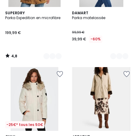
4,8
2
SUPERDRY
2
DAMART
/ 5
Parka Expedition en microfibre
Parka matelassée
Couleurs
Couleurs
199,99 €
99,99 €
39,99 €
-60%
4,8
/
5
-25€* tous les 50€