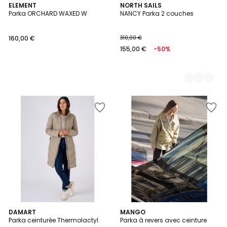
ELEMENT
3
NORTH SAILS
Parka ORCHARD WAXED W
NANCY Parka 2 couches
Couleurs
160,00 €
310,00 €
155,00 €
-50%
2
DAMART
MANGO
Parka ceinturée Thermolactyl
Parka à revers avec ceinture
Couleurs