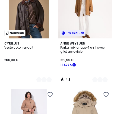
Nouveau
Prix exclusif
4,8
2
CYRILLUS
2
ANNE WEYBURN
/ 5
Veste coton enduit
Parka mi-longue 4 en 1, avec
Couleurs
Couleurs
gilet amovible
200,00 €
159,99 €
143,99 €
4,8
/
5