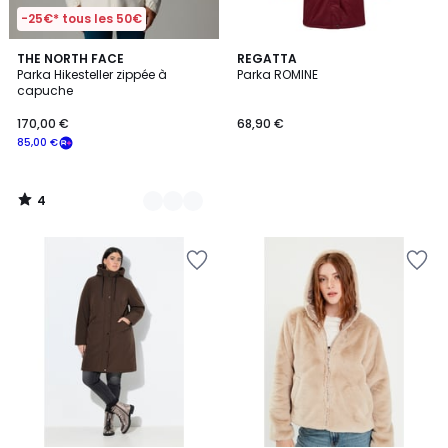
-25€* tous les 50€
4
2
THE NORTH FACE
REGATTA
/
Parka Hikesteller zippée à
Parka ROMINE
Couleurs
5
capuche
170,00 €
68,90 €
85,00 €
4
/
5