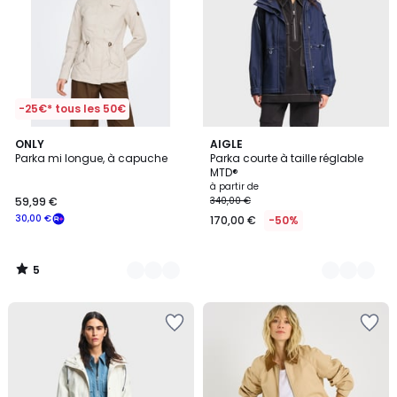
-25€* tous les 50€
5
2
ONLY
2
AIGLE
/
Parka mi longue, à capuche
Parka courte à taille réglable
Couleurs
Couleurs
5
MTD®
à partir de
59,99 €
340,00 €
30,00 €
170,00 €
-50%
5
/
5