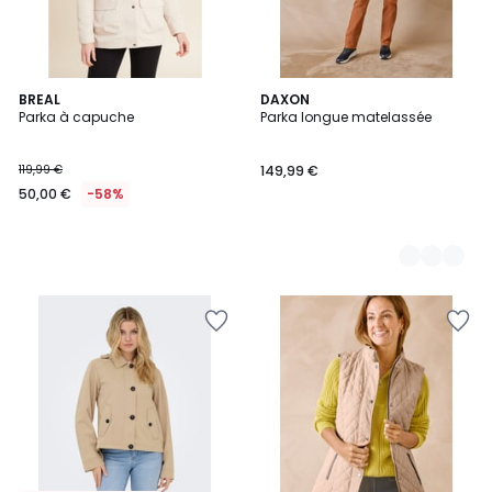
BREAL
2
DAXON
Parka à capuche
Parka longue matelassée
Couleurs
119,99 €
149,99 €
50,00 €
-58%