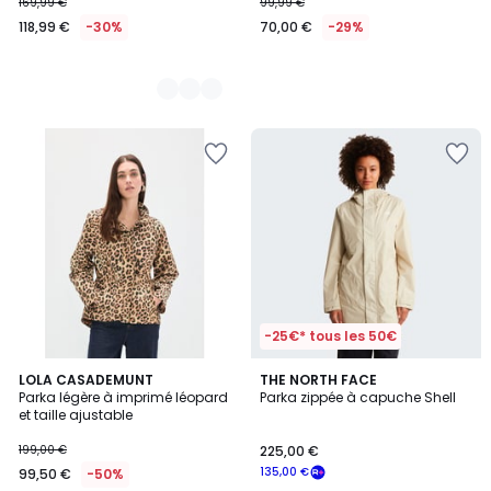
169,99 €
99,99 €
118,99 €
-30%
70,00 €
-29%
-25€* tous les 50€
LOLA CASADEMUNT
THE NORTH FACE
Parka légère à imprimé léopard
Parka zippée à capuche Shell
et taille ajustable
199,00 €
225,00 €
135,00 €
99,50 €
-50%