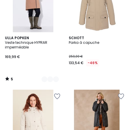
5
3
ULLA POPKEN
SCHOTT
/
Veste technique HYPRAR
Parka à capuche
Couleurs
5
imperméable
169,99 €
250,00 €
133,54 €
-46%
5
/
5