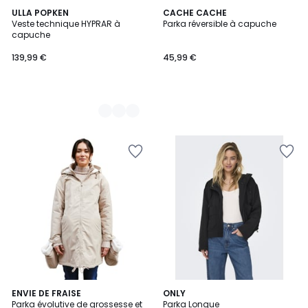
3
ULLA POPKEN
CACHE CACHE
Veste technique HYPRAR à
Parka réversible à capuche
Couleurs
capuche
139,99 €
45,99 €
ENVIE DE FRAISE
4
ONLY
Parka évolutive de grossesse et
Parka Longue