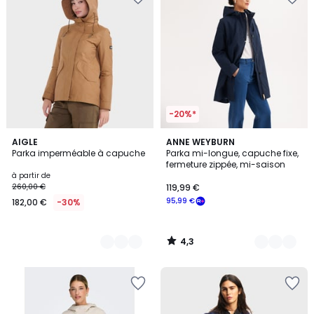
-20%*
4,3
4
AIGLE
2
ANNE WEYBURN
/ 5
Parka imperméable à capuche
Parka mi-longue, capuche fixe,
Couleurs
Couleurs
fermeture zippée, mi-saison
à partir de
260,00 €
119,99 €
95,99 €
182,00 €
-30%
4,3
/
5