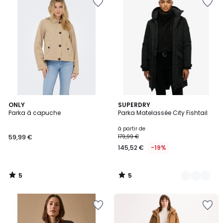
5
5
ONLY
2
SUPERDRY
/
/
Parka à capuche
Parka Matelassée City Fishtail
Couleurs
5
5
à partir de
59,99 €
179,99 €
145,52 €
-19%
5
5
/
/
5
5