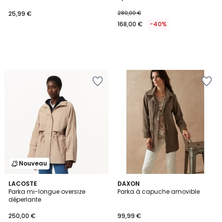
25,99 €
280,00 €
168,00 €
-40%
Nouveau
LACOSTE
2
DAXON
Parka mi-longue oversize
Parka à capuche amovible
Couleurs
déperlante
250,00 €
99,99 €