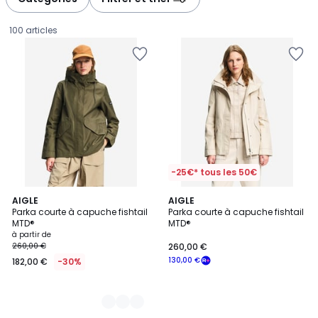
gauche
droite
100 articles
-25€* tous les 50€
3
AIGLE
AIGLE
Parka courte à capuche fishtail
Parka courte à capuche fishtail
Couleurs
MTD®
MTD®
Prix
à partir de
260,00 €
260,00 €
à
130,00 €
182,00 €
-30%
partir
de
182,00
€