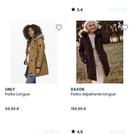
3,4
/
5
4,5
2
ONLY
3
DAXON
/ 5
Parka Longue
Parka déperlante longue
Couleurs
Couleurs
69,99 €
199,99 €
4,5
/