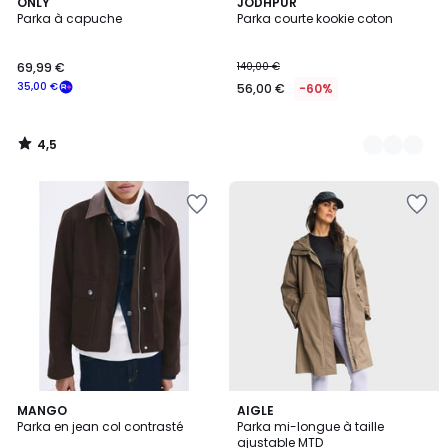
4,5
ONLY
2
JODHPUR
/ 5
Parka à capuche
Parka courte kookie coton
Couleurs
69,99 €
140,00 €
35,00 €
56,00 €
-60%
4,5
/
5
MANGO
AIGLE
Parka en jean col contrasté
Parka mi-longue à taille
ajustable MTD