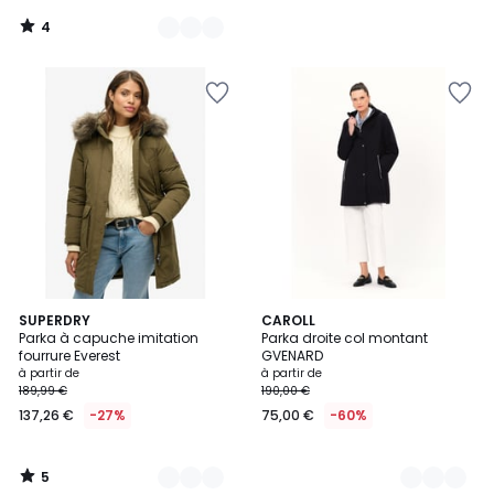
4
/
5
5
6
SUPERDRY
3
CAROLL
/
Parka à capuche imitation
Parka droite col montant
Couleurs
Couleurs
5
fourrure Everest
GVENARD
à partir de
à partir de
189,99 €
190,00 €
137,26 €
-27%
75,00 €
-60%
5
/