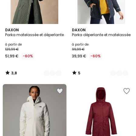
3,8
5
3
DAXON
6
DAXON
/ 5
/
Parka matelassée et déperlante
Parka déperlante et matelassée
Couleurs
Couleurs
5
à partir de
à partir de
129,99 €
99,99 €
51,99 €
-60%
39,99 €
-60%
3,8
5
/
/
5
5