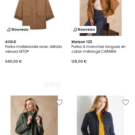
Nouveau
Nouveau
2
AIGLE
Maison 123
Parka matelassée avec détails
Parka à manches longues en
Couleurs
velours MTD®
coton mélangé CARMEN
340,00 €
129,00 €