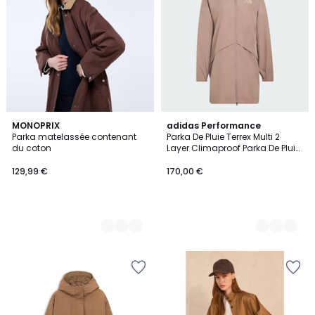
2
MONOPRIX
2
adidas Performance
Parka matelassée contenant
Parka De Pluie Terrex Multi 2
Couleurs
Couleurs
du coton
Layer Climaproof Parka De Pluie
Terrex Multi 2 Layer Climaproof
129,99 €
170,00 €