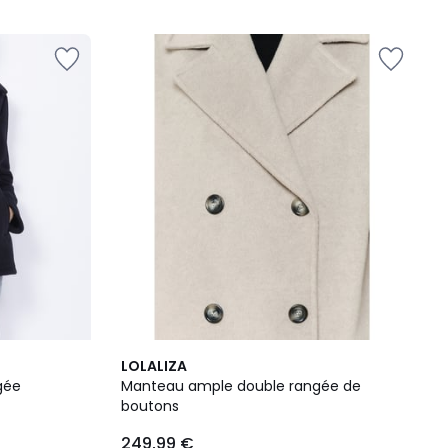
LOLALIZA
gée
Manteau ample double rangée de
boutons
249,99 €