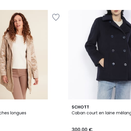
3,7
SCHOTT
/ 5
ches longues
Caban court en laine mélan
300,00 €