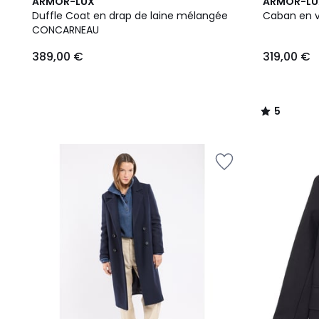
2
5
ARMOR-LUX
ARMOR-LU
Couleurs
/
Duffle Coat en drap de laine mélangée
Caban en v
5
CONCARNEAU
389,00 €
319,00 €
5
/
5