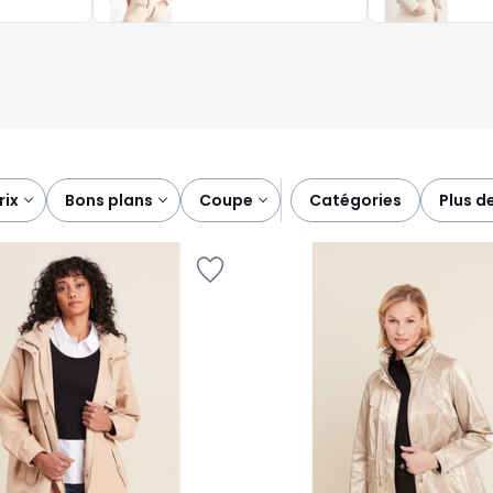
ronter l’hiver avec confiance et légèreté.
prix
bons plans
coupe
catégories
plus d