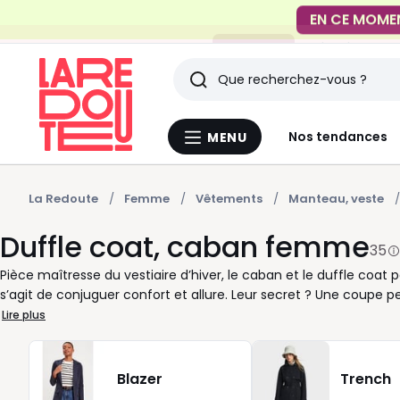
FACILE !
Livraison en
Rechercher
Derniers
Nos tendances
MENU
Menu
articles
La
Redoute
vus
La Redoute
Femme
Vêtements
Manteau, veste
Duffle coat, caban femme
35
Pièce maîtresse du vestiaire d’hiver, le caban et le duffle co
s’agit de conjuguer confort et allure. Leur secret ? Une coupe 
une chaleur agréable au cœur de la saison froide. Qu’il soit en
Lire plus
devient un allié du quotidien, aussi élégant en ville qu’en wee
à tous les styles : du caban court et raffiné au duffle coat p
idéale. Portez-les sur un pull fin ou une robe fluide selon votre e
Blazer
Trench
Redoute, nous savons qu’un bon manteau fait toute la différenc