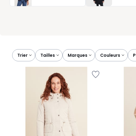
finitions soignées et confort durable, pour que vous puissiez aff
Trier
tailles
marques
couleurs