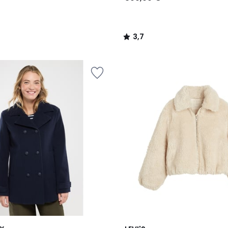
3,7
/
5