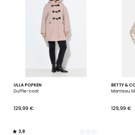
3
3,8
ULLA POPKEN
BETTY & C
Couleurs
/ 5
Duffle-coat
Manteau bl
129,99 €
129,99 €
3,8
/