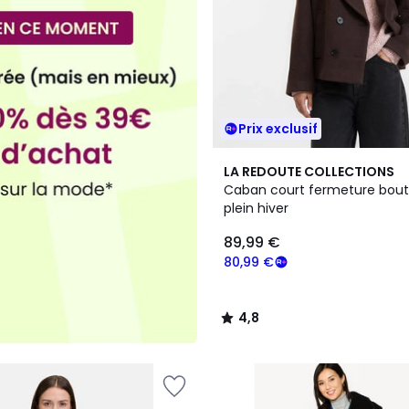
Prix exclusif
2
4,8
LA REDOUTE COLLECTIONS
Couleurs
/ 5
Caban court fermeture bou
plein hiver
89,99 €
80,99 €
4,8
/
5