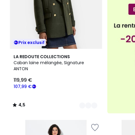
Prix exclusif
2
4,5
LA REDOUTE COLLECTIONS
Couleurs
/ 5
Caban laine mélangée, Signature
ANTON
119,99 €
107,99 €
4,5
/
5