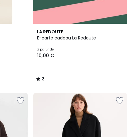
3
LA REDOUTE
/
E-carte cadeau La Redoute
5
à partir de
10,00 €
3
/
5