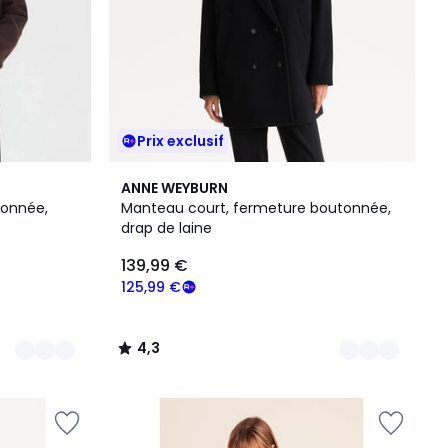
Prix exclusif
3
4,3
ANNE WEYBURN
Couleurs
/ 5
tonnée,
Manteau court, fermeture boutonnée,
drap de laine
139,99 €
125,99 €
4,3
/
5