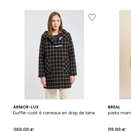
5
ARMOR-LUX
BREAL
Duffle-coat à carreaux en drap de laine
parka man
369,00 €
119,99 €