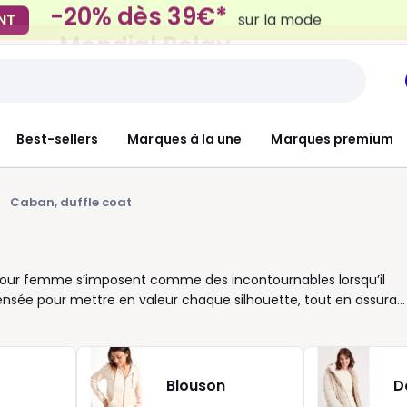
Mondial Relay
 Locker
pour vos petits article
Best-sellers
Marques à la une
Marques premium
Caban, duffle coat
at pour femme s’imposent comme des incontournables lorsqu’il
pensée pour mettre en valeur chaque silhouette, tout en assuran
 drap de laine doux ou légèrement structuré, votre manteau
k-end. Dans notre collection, vous trouverez des modèles adaptés
lus enveloppant, chaque pièce offre une liberté de mouvement
nvie du jour : ils s’accordent avec tout, sans effort. Chez La
Blouson
D
e. Nous sélectionnons des vestes qui associent praticité,