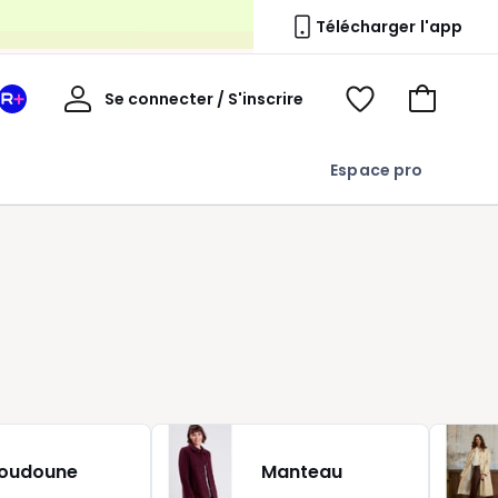
s
Télécharger l'app
Mon
Se connecter / S'inscrire
Mon
Voir
Voir
compte
espace
mes
mon
La
favoris
panier
Espace pro
Redoute
+
t
oudoune
Manteau