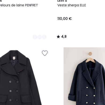
4,8
X
LEVI'S
/ 5
elours de laine PENFRET
Veste sherpa ELLE
110,00 €
4,8
/
5