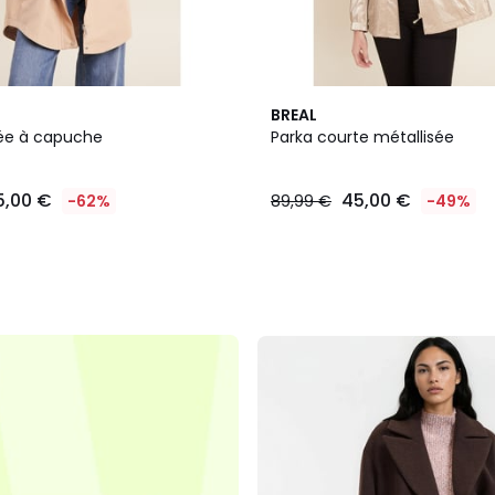
BREAL
rée à capuche
Parka courte métallisée
5,00 €
45,00 €
-62%
89,99 €
-49%