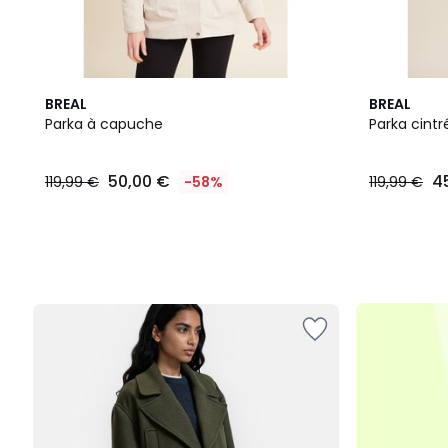
BREAL
BREAL
Parka à capuche
Parka cint
50,00
50,00 €
4
119,99 €
-58%
119,99 €
€
au
lieu
de
119,99
€
58%
de
réduction
appliquée.