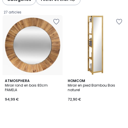
gauche
droite
27 articles
ATMOSPHERA
HOMCOM
Miroir rond en bois 83cm
Miroir en pied Bambou Bois
PAMELA
naturel
94,99
94,99 €
72,90 €
€.