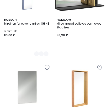
2
HUBSCH
HOMCOM
Miroir en fer et verre miroir SHINE
Miroir mural salle de bain avec
Couleurs
étagères
à partir de
86,00 €
43,90 €