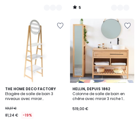
5
/
5
THE HOME DECO FACTORY
HELLIN, DEPUIS 1862
Etagère de salle de bain 3
Colonne de salle de bain en
niveaux avec miroir
chêne avec miroir 3 niche 1
COPENHAGUE
porte - BOSTON
101,37 €
519,00 €
81,24 €
-19%