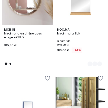
4
MOB IN
3
NOO.MA
/
Miroir rond en chêne avec
Miroir mural LUN
Couleurs
5
étagère OBLO
à partir de
105,90 €
249,00 €
189,00 €
-24%
4
/
5