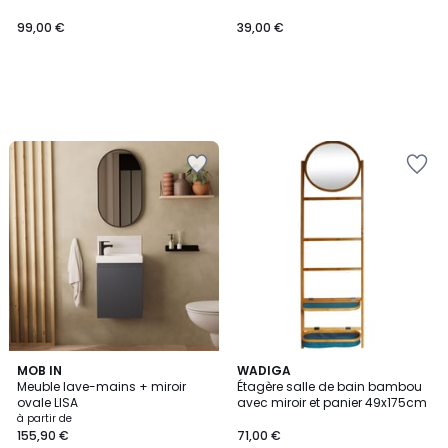
99,00 €
39,00 €
5
MOB IN
WADIGA
Meuble lave-mains + miroir
Étagère salle de bain bambou
Couleurs
ovale LISA
avec miroir et panier 49x175cm
à partir de
155,90 €
71,00 €