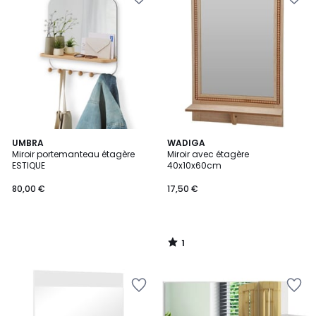
1
UMBRA
WADIGA
/
Miroir portemanteau étagère
Miroir avec étagère
5
ESTIQUE
40x10x60cm
80,00 €
17,50 €
1
/
5