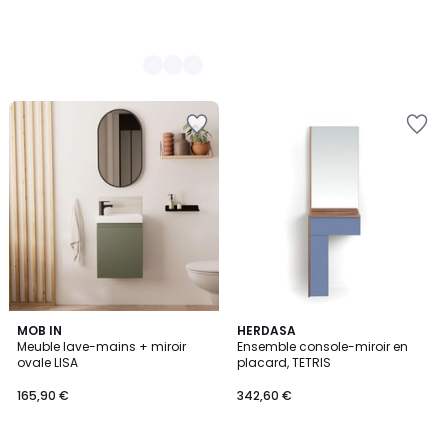
5
4
MOB IN
6
HERDASA
/
Meuble lave-mains + miroir
Ensemble console-miroir en
Couleurs
Couleurs
5
ovale LISA
placard, TETRIS
165,90 €
342,60 €