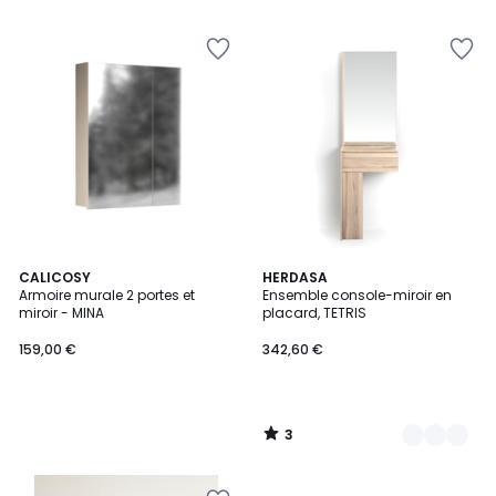
3
CALICOSY
4
HERDASA
/
Armoire murale 2 portes et
Ensemble console-miroir en
Couleurs
5
miroir - MINA
placard, TETRIS
159,00 €
342,60 €
3
/
5