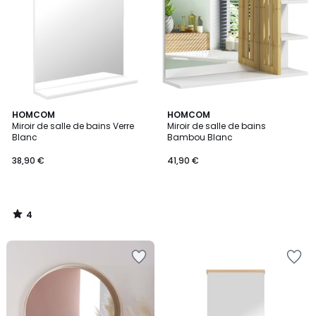
4
HOMCOM
HOMCOM
/
Miroir de salle de bains Verre
Miroir de salle de bains
5
Blanc
Bambou Blanc
38,90 €
41,90 €
4
/
5