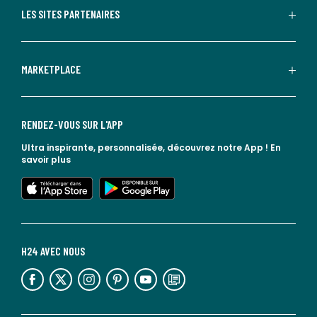
LES SITES PARTENAIRES
MARKETPLACE
RENDEZ-VOUS SUR L'APP
Ultra inspirante, personnalisée, découvrez notre App !
En
savoir plus
lien vers l'app store
lien vers google play
H24 AVEC NOUS
lien vers l'espace réseaux sociaux
lien vers l'espace réseaux sociaux
lien vers l'espace réseaux sociaux
lien vers l'espace réseaux sociaux
lien vers l'espace réseaux sociaux
lien vers le blog la redoute