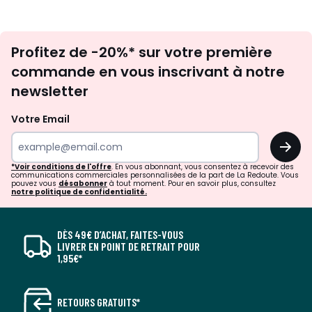
Inscription
Profitez de -20%* sur votre première
newsletter
commande en vous inscrivant à notre
newsletter
Votre Email
OK
*Voir conditions de l'offre
. En vous abonnant, vous consentez à recevoir des
communications commerciales personnalisées de la part de La Redoute. Vous
pouvez vous
désabonner
à tout moment. Pour en savoir plus, consultez
notre politique de confidentialité.
DÈS 49€ D’ACHAT, FAITES-VOUS
LIVRER EN POINT DE RETRAIT POUR
1,95€*
RETOURS GRATUITS*