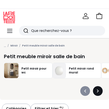
Voir
mon
La
panie
Redoute
Menu
Rechercher
Derniers
...
articles
Miroir
Petit meuble miroir salle de bain
vus
Petit meuble miroir salle de bain
Petit miroir pour
Petit miroir rond
wc
mural
Précédent
Suivan
-
-
défiler
défiler
à
à
Catégories
Filtrer et trier