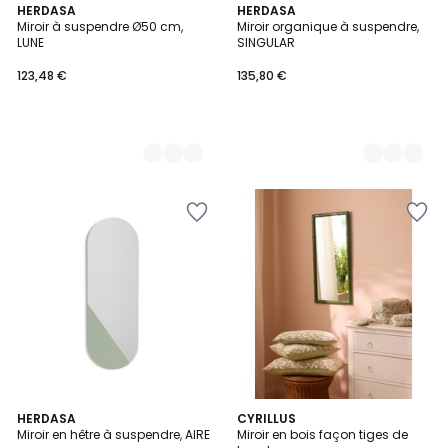
11
HERDASA
11
HERDASA
Miroir à suspendre Ø50 cm,
Miroir organique à suspendre,
Couleurs
Couleurs
LUNE
SINGULAR
123,48 €
135,80 €
10
HERDASA
CYRILLUS
Miroir en hêtre à suspendre, AIRE
Miroir en bois façon tiges de
Couleurs