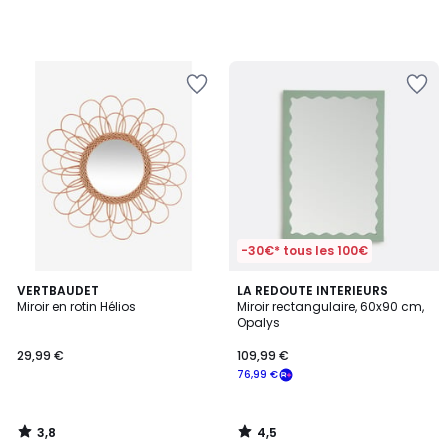
-30€* tous les 100€
3,8
4,5
VERTBAUDET
LA REDOUTE INTERIEURS
/ 5
/ 5
Miroir en rotin Hélios
Miroir rectangulaire, 60x90 cm,
Opalys
29,99 €
109,99 €
76,99 €
3,8
4,5
/
/