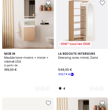
-30€* tous les 100€
4
13
MOB IN
2
LA REDOUTE INTERIEURS
/
Meuble lave-mains + miroir +
Dressing avec miroir, Zaria
Couleurs
Couleurs
5
robinet LISA
à partir de
199,00 €
549,00 €
333,74 €
4
/
5