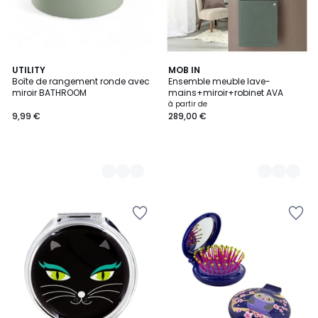
4
UTILITY
2
MOB IN
Boîte de rangement ronde avec
Ensemble meuble lave-
Couleurs
Couleurs
miroir BATHROOM
mains+miroir+robinet AVA
à partir de
9,99 €
289,00 €