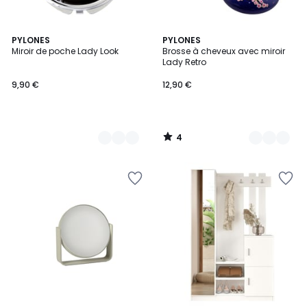
4
12
PYLONES
27
PYLONES
/
Miroir de poche Lady Look
Brosse à cheveux avec miroir
Couleurs
Couleurs
5
Lady Retro
9,90 €
12,90 €
4
/
5