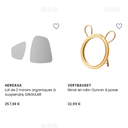
11
HERDASA
VERTBAUDET
Lot de 2 miroirs organiques à
Miroir en rotin Ourson à poser
Couleurs
suspendre, SINGULAR
257,88 €
32,99 €