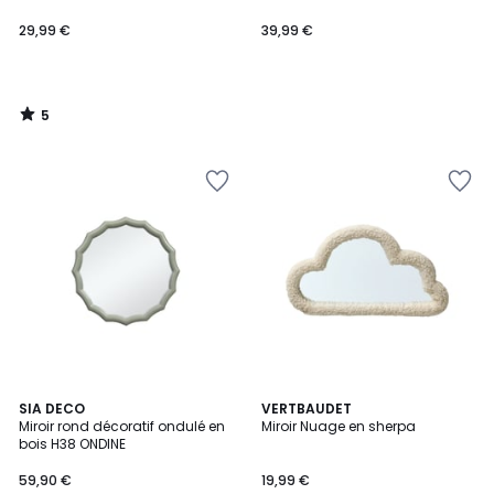
29,99 €
39,99 €
5
/
5
5
SIA DECO
VERTBAUDET
Miroir rond décoratif ondulé en
Miroir Nuage en sherpa
Couleurs
bois H38 ONDINE
59,90 €
19,99 €