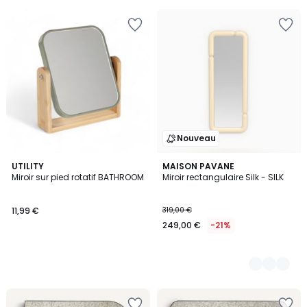
pour
payer
à
la
place
20,99
€.
Nouveau
UTILITY
2
MAISON PAVANE
Miroir sur pied rotatif BATHROOM
Miroir rectangulaire Silk - SILK
Couleurs
11,99 €
319,00 €
249,00 €
-21%