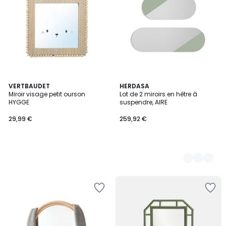
VERTBAUDET
10
HERDASA
Miroir visage petit ourson
Lot de 2 miroirs en hêtre à
Couleurs
HYGGE
suspendre, AIRE
29,99 €
259,92 €