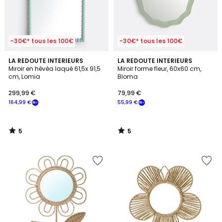
-30€* tous les 100€
-30€* tous les 100€
5
5
LA REDOUTE INTERIEURS
LA REDOUTE INTERIEURS
/
/
Miroir en hévéa laqué 61,5x 91,5
Miroir forme fleur, 60x60 cm,
5
5
cm, Lomia
Bloma
299,99 €
79,99 €
164,99 €
55,99 €
5
5
/
/
5
5