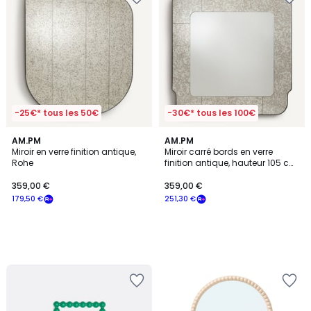
-25€* tous les 50€
-30€* tous les 100€
AM.PM
AM.PM
Miroir en verre finition antique,
Miroir carré bords en verre
Rohe
finition antique, hauteur 105 cm,
ORIS
359,00 €
359,00 €
179,50 €
251,30 €