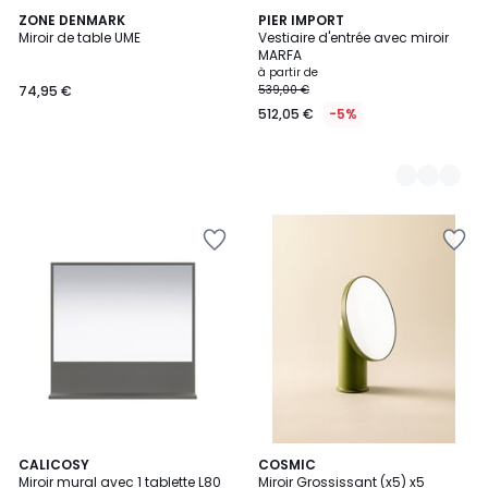
ZONE DENMARK
3
PIER IMPORT
Miroir de table UME
Vestiaire d'entrée avec miroir
Couleurs
MARFA
à partir de
74,95 €
539,00 €
512,05 €
-5%
3
CALICOSY
5
COSMIC
Miroir mural avec 1 tablette L80
Miroir Grossissant (x5) x5