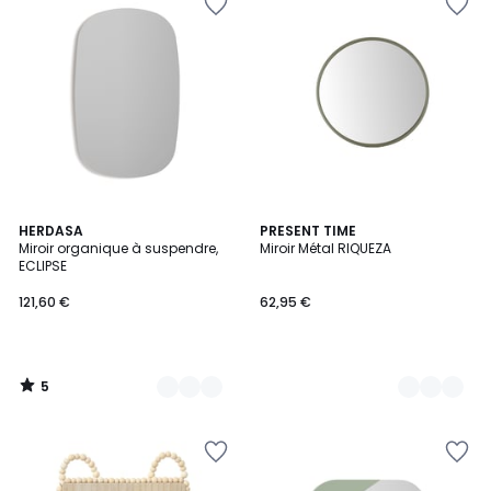
5
11
HERDASA
3
PRESENT TIME
/
Miroir organique à suspendre,
Miroir Métal RIQUEZA
Couleurs
Couleurs
5
ECLIPSE
121,60 €
62,95 €
5
/
5