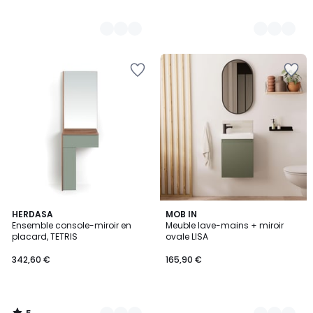
5
6
HERDASA
4
MOB IN
/
Ensemble console-miroir en
Meuble lave-mains + miroir
Couleurs
Couleurs
5
placard, TETRIS
ovale LISA
342,60 €
165,90 €