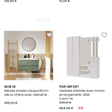
139,90 €
15,00 €
5
MOB IN
2
PIER IMPORT
Meuble simple vasque 80cm
Vestiaire d'entrée avec miroirs
Couleurs
Couleurs
décor chêne avec robinet et
et rangements JENA
miroir SORRENTO
à partir de
339,00 €
699,00 €
664,05 €
-5%