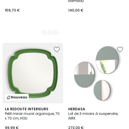
bambou
159,70 €
140,00 €
Nouveau
LA REDOUTE INTERIEURS
9
HERDASA
Petit miroir mural organique, 70
Lot de 3 miroirs à suspendre,
Couleurs
x 70 cm, HOLI
AIRE
99,99 €
273,00 €