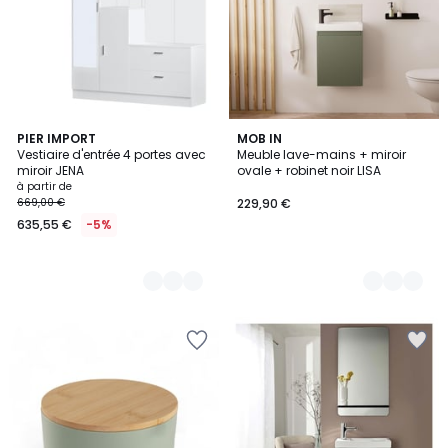
2
PIER IMPORT
9
MOB IN
Vestiaire d'entrée 4 portes avec
Meuble lave-mains + miroir
Couleurs
Couleurs
miroir JENA
ovale + robinet noir LISA
à partir de
669,00 €
229,90 €
635,55 €
-5%