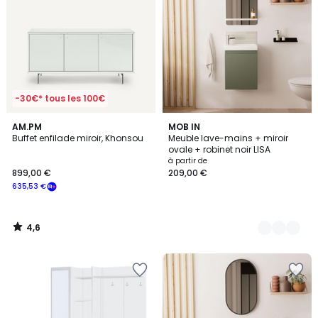
-30€* tous les 100€
4,6
AM.PM
6
MOB IN
/ 5
Buffet enfilade miroir, Khonsou
Meuble lave-mains + miroir
Couleurs
ovale + robinet noir LISA
à partir de
899,00 €
209,00 €
635,53 €
4,6
/
5