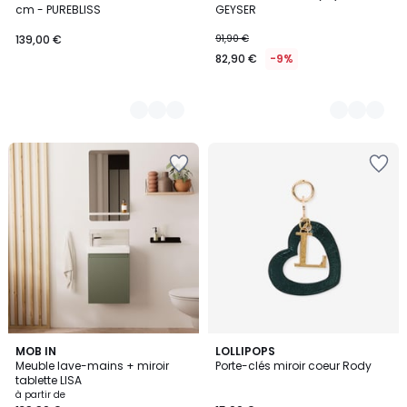
Couleurs
Couleurs
cm - PUREBLISS
GEYSER
139,00 €
91,90 €
82,90 €
-9%
9
MOB IN
LOLLIPOPS
Meuble lave-mains + miroir
Porte-clés miroir coeur Rody
Couleurs
tablette LISA
à partir de