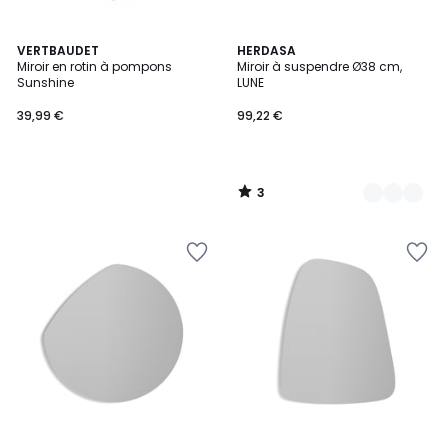
3
VERTBAUDET
11
HERDASA
/
Miroir en rotin à pompons
Miroir à suspendre Ø38 cm,
Couleurs
5
Sunshine
LUNE
39,99 €
99,22 €
3
/
5