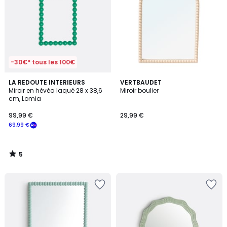
-30€* tous les 100€
5
LA REDOUTE INTERIEURS
VERTBAUDET
/
Miroir en hévéa laqué 28 x 38,6
Miroir boulier
5
cm, Lomia
99,99 €
29,99 €
69,99 €
5
/
5