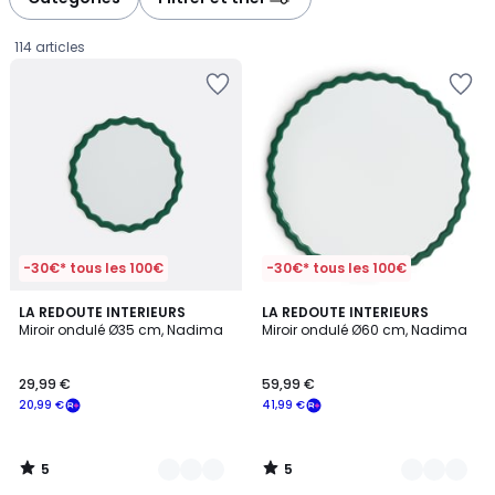
114 articles
-30€* tous les 100€
-30€* tous les 100€
5
5
2
LA REDOUTE INTERIEURS
2
LA REDOUTE INTERIEURS
/
/
Miroir ondulé Ø35 cm, Nadima
Miroir ondulé Ø60 cm, Nadima
Couleurs
Couleurs
5
5
29,99
29,99 €
59,99 €
€
20,99 €
41,99 €
souscrivez
à
notre
5
5
programme
/
/
5
5