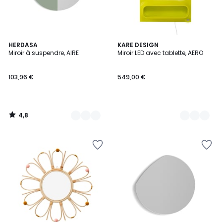
4,8
8
HERDASA
4
KARE DESIGN
/ 5
Miroir à suspendre, AIRE
Miroir LED avec tablette, AERO
Couleurs
Couleurs
103,96 €
549,00 €
4,8
/
5