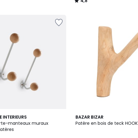
4,8
/
5
2
E INTERIEURS
BAZAR BIZAR
Couleurs
orte-manteaux muraux
Patère en bois de teck HOOK
atères