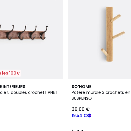
 les 100€
4,8
E INTERIEURS
SO'HOME
/ 5
ale 5 doubles crochets ANET
Patère murale 3 crochets en
SUSPENSO
39,00 €
19,54 €