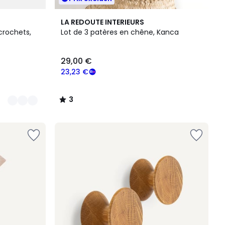
3
LA REDOUTE INTERIEURS
/
crochets,
Lot de 3 patères en chêne, Kanca
5
29,00 €
23,23 €
3
/
5