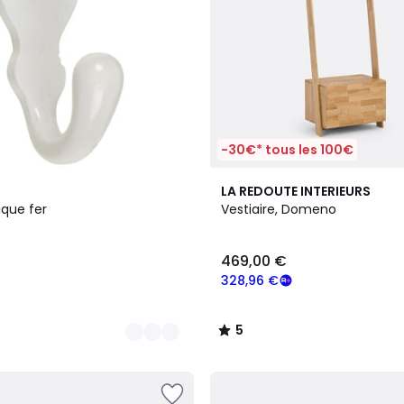
-30€* tous les 100€
5
LA REDOUTE INTERIEURS
/
ique fer
Vestiaire, Domeno
5
469,00 €
328,96 €
5
/
5