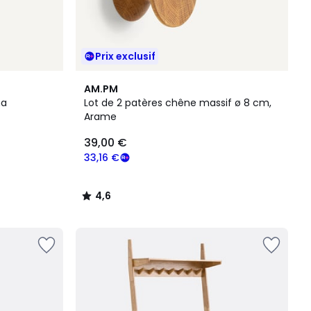
Prix exclusif
4,6
AM.PM
/ 5
ma
Lot de 2 patères chêne massif ø 8 cm,
Arame
39,00 €
33,16 €
4,6
/
5