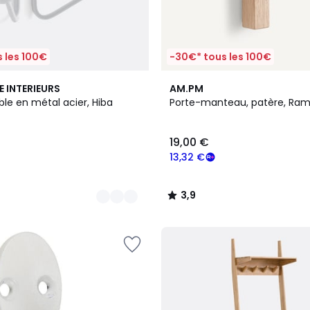
 les 100€
-30€* tous les 100€
3,9
E INTERIEURS
AM.PM
/ 5
le en métal acier, Hiba
Porte-manteau, patère, Ra
19,00 €
13,32 €
3,9
/
5