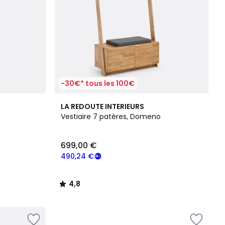
-30€* tous les 100€
4,8
LA REDOUTE INTERIEURS
/ 5
Vestiaire 7 patères, Domeno
699,00 €
490,24 €
4,8
/
5