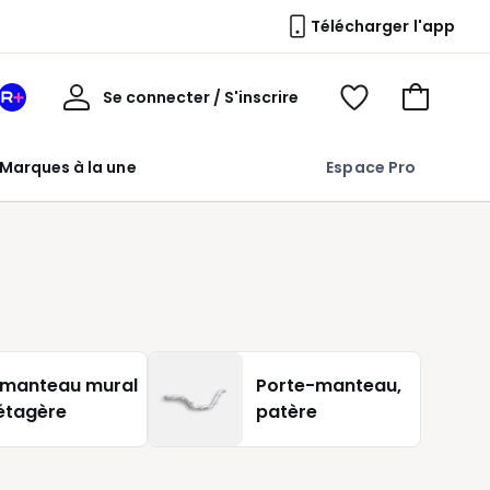
Télécharger l'app
Mon
Se connecter / S'inscrire
Mon
Voir
Voir
compte
espace
mes
mon
La
favoris
panier
Marques à la une
Espace Pro
Redoute
+
 manteau mural
Porte-manteau,
étagère
patère