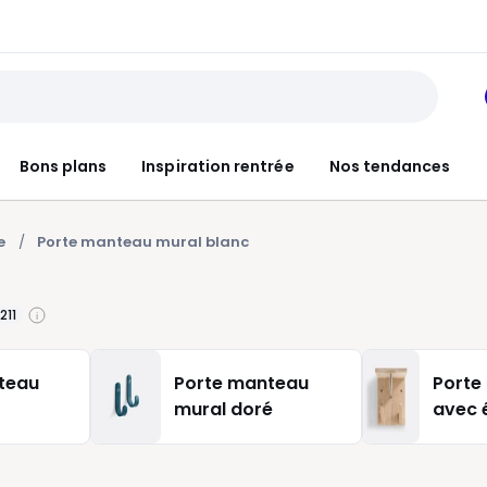
Bons plans
Inspiration rentrée
Nos tendances
e
Porte manteau mural blanc
211
teau
Porte manteau
Porte
mural doré
avec 