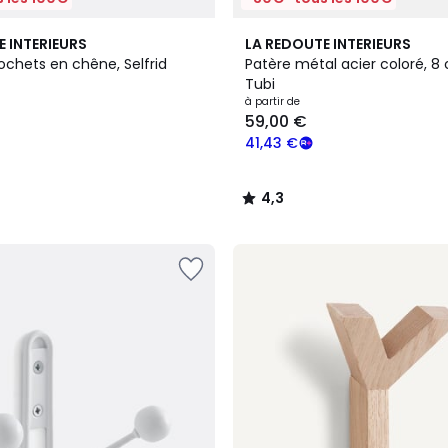
6
4,3
E INTERIEURS
LA REDOUTE INTERIEURS
Couleurs
/ 5
ochets en chêne, Selfrid
Patère métal acier coloré, 8 
Tubi
à partir de
59,00 €
41,43 €
4,3
/
5