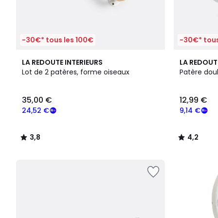
-30€* tous les 100€
-30€* tous
3,8
3
4,2
LA REDOUTE INTERIEURS
LA REDOUT
/ 5
Couleurs
/ 5
Lot de 2 patères, forme oiseaux
Patère doub
35,00 €
12,99 €
24,52 €
9,14 €
3,8
4,2
/
/
5
5