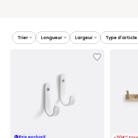
Trier
longueur
largeur
type d'article
Prix exclusif
-30€* tous