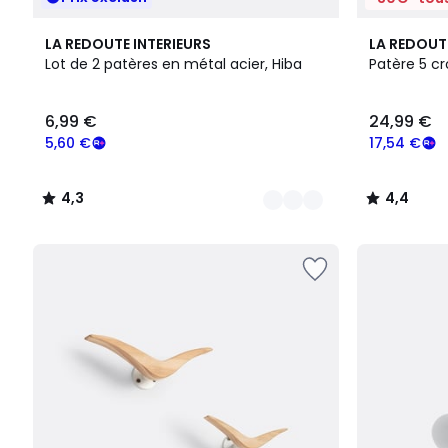
9
4,3
4,4
LA REDOUTE INTERIEURS
LA REDOUT
Couleurs
/ 5
/ 5
Lot de 2 patères en métal acier, Hiba
Patère 5 cr
6,99
6,99 €
24,99 €
€
souscrivez
5,60 €
17,54 €
à
notre
4,3
4,4
programme
/
/
pour
5
5
payer
à
la
place
5,60
€.