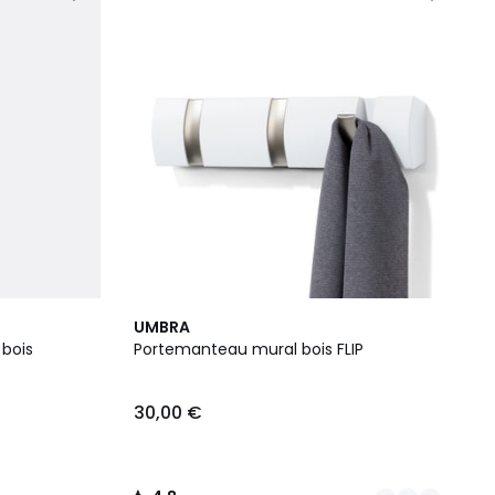
2
4,8
UMBRA
Couleurs
/ 5
 bois
Portemanteau mural bois FLIP
30,00 €