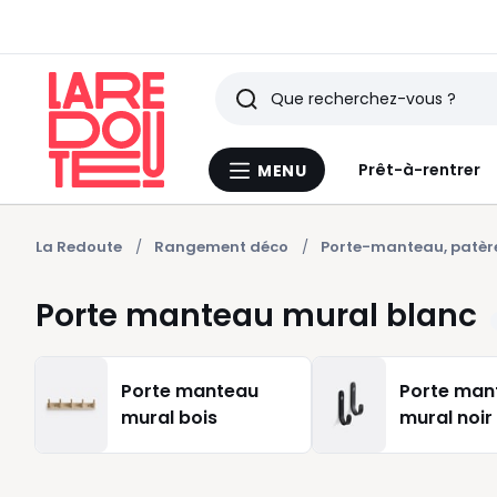
Rechercher
Derniers
Prêt-à-rentrer
MENU
Menu
articles
La
Redoute
vus
La Redoute
Rangement déco
Porte-manteau, patèr
Porte manteau mural blanc
Porte manteau
Porte man
mural bois
mural noir