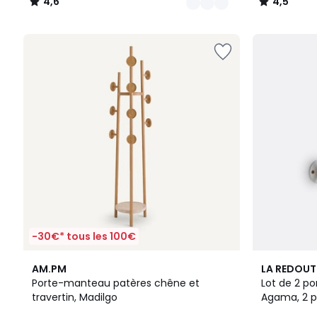
4,6
4,5
/
/
5
5
-30€* tous les 100€
4,6
4,1
AM.PM
LA REDOUT
/ 5
/ 5
Porte-manteau patères chêne et
Lot de 2 p
travertin, Madilgo
Agama, 2 p