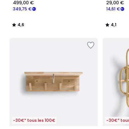
499,00 €
29,00 €
349,75 €
14,61 €
4,6
4,1
/
/
5
5
-30€* tous les 100€
-30€* tous