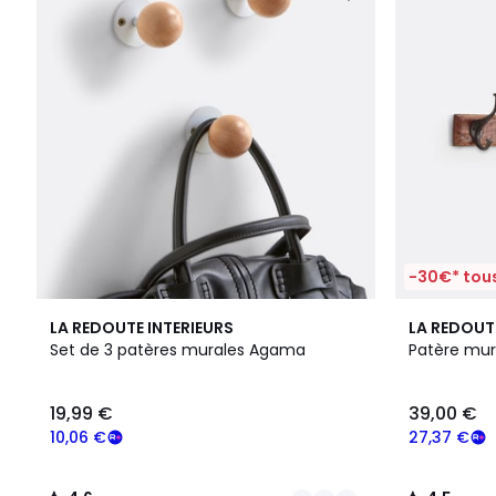
-30€* tous
2
4,6
4,5
LA REDOUTE INTERIEURS
LA REDOUT
Couleurs
/ 5
/ 5
Set de 3 patères murales Agama
Patère mur
19,99 €
39,00 €
10,06 €
27,37 €