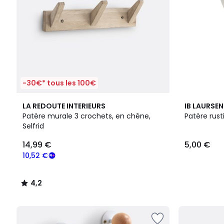
-30€* tous les 100€
4,2
2
LA REDOUTE INTERIEURS
IB LAURSEN
/ 5
Couleurs
Patère murale 3 crochets, en chêne,
Patère rust
Selfrid
14,99 €
5,00 €
10,52 €
4,2
/
5