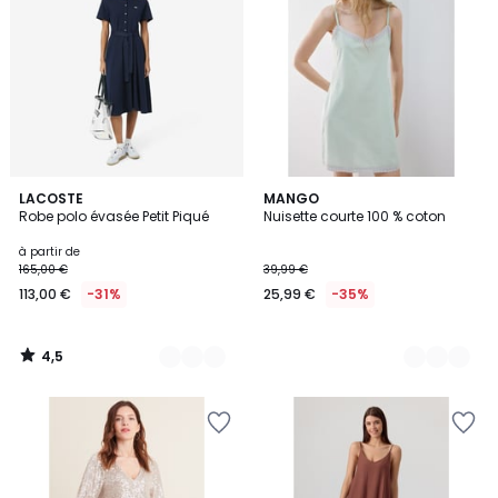
4,5
2
LACOSTE
2
MANGO
/ 5
Robe polo évasée Petit Piqué
Nuisette courte 100 % coton
Couleurs
Couleurs
à partir de
165,00 €
39,99 €
113,00 €
-31%
25,99 €
-35%
4,5
/
5