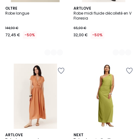
2
OLTRE
2
ARTLOVE
Robe longue
Robe midi fluide décolleté en V
Couleurs
Couleurs
Floresia
144,90 €
65,00 €
72,45 €
-50%
32,00 €
-50%
2
ARTLOVE
5
NEXT