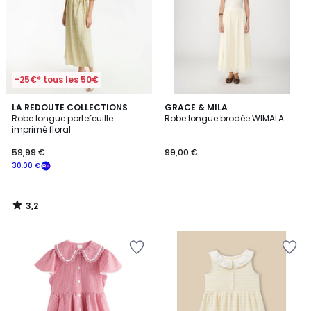
-25€* tous les 50€
3,2
LA REDOUTE COLLECTIONS
GRACE & MILA
/ 5
Robe longue portefeuille
Robe longue brodée WIMALA
imprimé floral
59,99 €
99,00 €
30,00 €
3,2
/
5