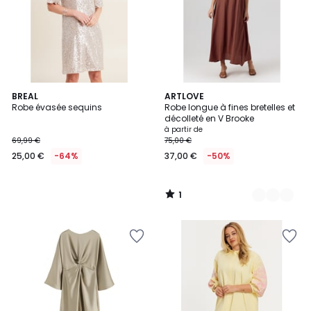
1
BREAL
6
ARTLOVE
/
Robe évasée sequins
Robe longue à fines bretelles et
Couleurs
5
décolleté en V Brooke
à partir de
69,99 €
75,00 €
25,00 €
-64%
37,00 €
-50%
1
/
5