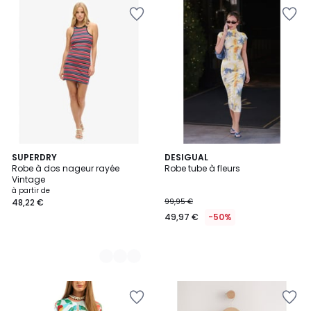
4
SUPERDRY
DESIGUAL
Robe à dos nageur rayée
Robe tube à fleurs
Couleurs
Vintage
à partir de
48,22 €
99,95 €
49,97 €
-50%