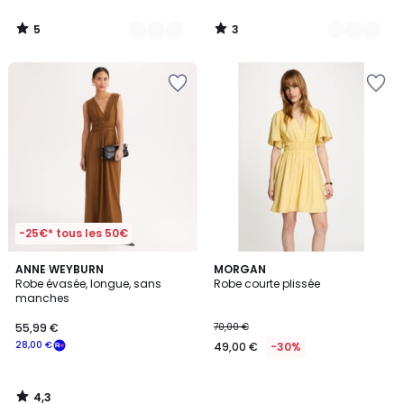
5
3
/
/
5
5
-25€* tous les 50€
4,3
ANNE WEYBURN
MORGAN
/ 5
Robe évasée, longue, sans
Robe courte plissée
manches
55,99 €
70,00 €
28,00 €
49,00 €
-30%
4,3
/