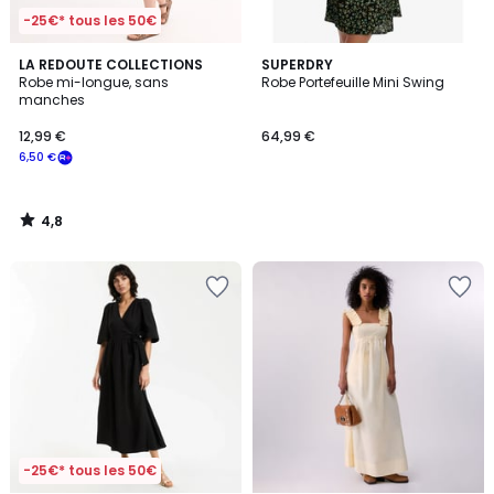
-25€* tous les 50€
4,8
LA REDOUTE COLLECTIONS
SUPERDRY
/ 5
Robe mi-longue, sans
Robe Portefeuille Mini Swing
manches
12,99 €
64,99 €
6,50 €
4,8
/
5
-25€* tous les 50€