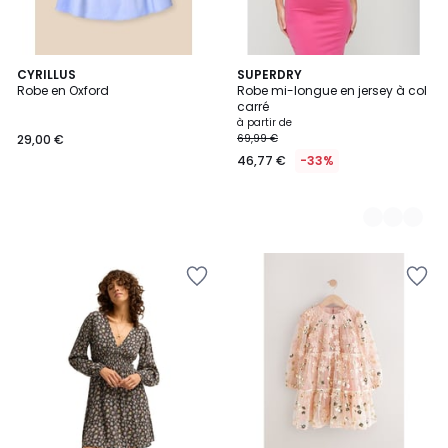
CYRILLUS
3
SUPERDRY
Robe en Oxford
Robe mi-longue en jersey à col
Couleurs
carré
à partir de
29,00 €
69,99 €
46,77 €
-33%