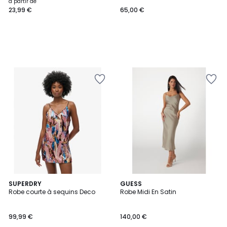
à partir de
23,99 €
65,00 €
SUPERDRY
3
GUESS
Robe courte à sequins Deco
Robe Midi En Satin
Couleurs
99,99 €
140,00 €