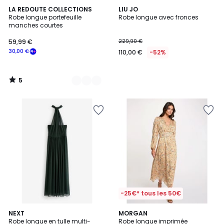
5
2
LA REDOUTE COLLECTIONS
LIU JO
/
Robe longue portefeuille
Robe longue avec fronces
Couleurs
5
manches courtes
59,99 €
229,90 €
30,00 €
110,00 €
-52%
5
/
5
-25€* tous les 50€
11
NEXT
MORGAN
Robe longue en tulle multi-
Robe longue imprimée