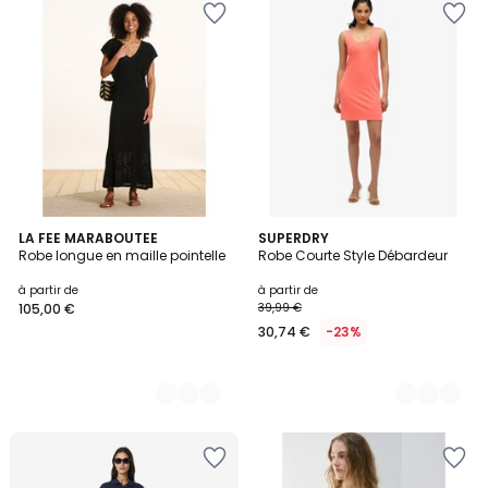
2
LA FEE MARABOUTEE
2
SUPERDRY
Robe longue en maille pointelle
Robe Courte Style Débardeur
Couleurs
Couleurs
à partir de
à partir de
105,00 €
39,99 €
30,74 €
-23%