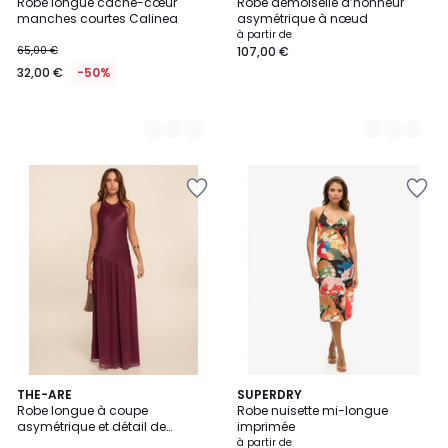
Robe longue cache-cœur
Robe demoiselle d’honneur
Couleurs
Couleurs
manches courtes Calinea
asymétrique à nœud
à partir de
65,00 €
107,00 €
32,00 €
-50%
2
THE-ARE
5
SUPERDRY
Robe longue à coupe
Robe nuisette mi-longue
Couleurs
Couleurs
asymétrique et détail de
imprimée
bouton doré
à partir de