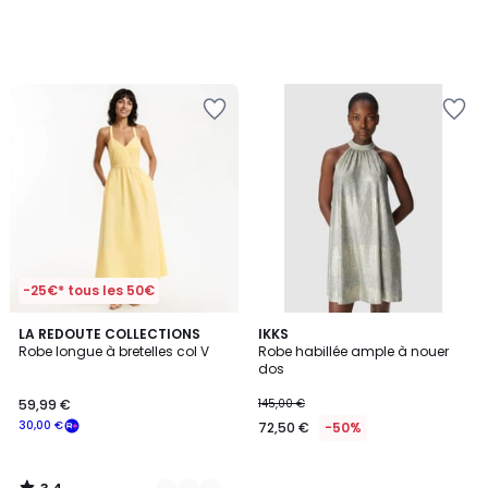
-25€* tous les 50€
3,4
2
LA REDOUTE COLLECTIONS
IKKS
/ 5
Robe longue à bretelles col V
Robe habillée ample à nouer
Couleurs
dos
59,99 €
145,00 €
30,00 €
72,50 €
-50%