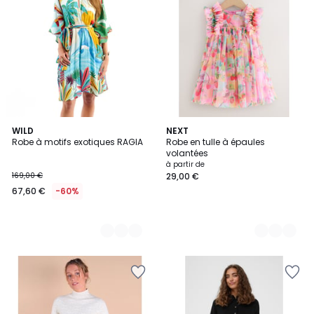
3
WILD
2
NEXT
Robe à motifs exotiques RAGIA
Robe en tulle à épaules
Couleurs
Couleurs
volantées
à partir de
169,00 €
29,00 €
67,60 €
-60%