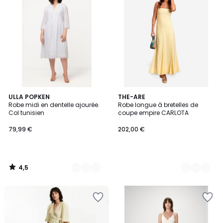
4,5
2
ULLA POPKEN
3
THE-ARE
/ 5
Robe midi en dentelle ajourée.
Robe longue à bretelles de
Couleurs
Couleurs
Col tunisien
coupe empire CARLOTA
79,99 €
202,00 €
4,5
/
5