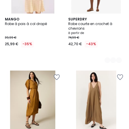
MANGO
2
SUPERDRY
Robe à pois à col drapé
Robe courte en crochet à
Couleurs
chevrons
à partir de
39,99 €
74,99 €
25,99 €
-35%
42,70 €
-43%