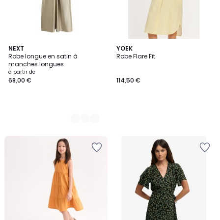
4
NEXT
YOEK
Robe longue en satin à
Robe Flare Fit
Couleurs
manches longues
à partir de
68,00 €
114,50 €