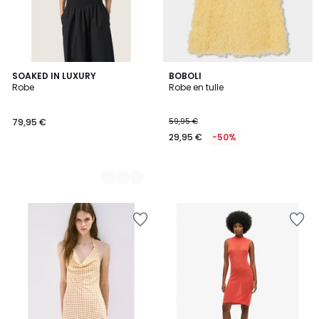
5
SOAKED IN LUXURY
BOBOLI
Robe
Robe en tulle
Couleurs
79,95 €
59,95 €
29,95 €
-50%