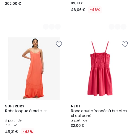
202,00 €
89,99 €
46,06 €
-48%
5
5
SUPERDRY
4
NEXT
/
Robe longue à bretelles
Robe courte froncée à bretelles
Couleurs
Couleurs
5
et col carré
à partir de
à partir de
79,99 €
32,00 €
45,31 €
-43%