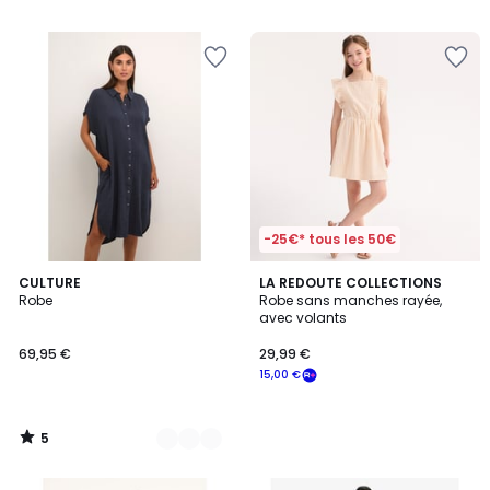
5
-25€* tous les 50€
5
9
CULTURE
LA REDOUTE COLLECTIONS
/
Robe
Robe sans manches rayée,
Couleurs
5
avec volants
69,95 €
29,99 €
15,00 €
5
/
5