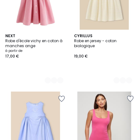
4
NEXT
2
CYRILLUS
Robe d'école vichy en coton à
Robe en jersey - coton
Couleurs
Couleurs
manches ange
biologique
à partir de
17,00 €
19,00 €