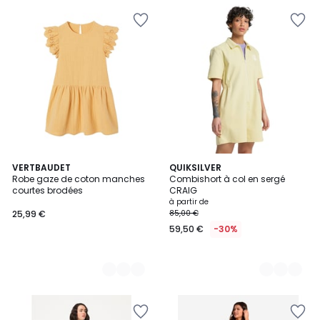
2
VERTBAUDET
2
QUIKSILVER
Robe gaze de coton manches
Combishort à col en sergé
Couleurs
Couleurs
courtes brodées
CRAIG
à partir de
25,99 €
85,00 €
59,50 €
-30%