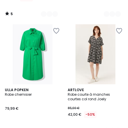
5
/
5
5
ULLA POPKEN
2
ARTLOVE
/
Robe chemisier
Robe courte à manches
Couleurs
5
courtes col rond Joely
79,99 €
85,00 €
42,00 €
-50%