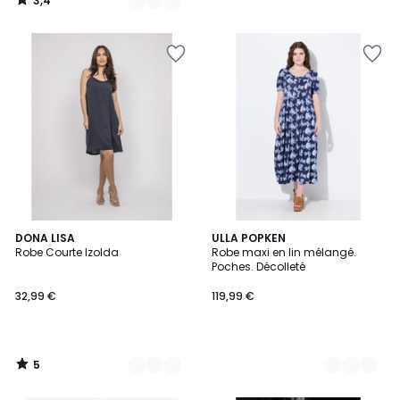
3,4
/
5
5
8
DONA LISA
3
ULLA POPKEN
/
Robe Courte Izolda
Robe maxi en lin mélangé.
Couleurs
Couleurs
5
Poches. Décolleté
32,99 €
119,99 €
5
/
5