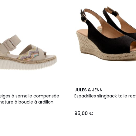
2
JULES & JENN
Couleurs
eiges à semelle compensée
Espadrilles slingback toile re
eture à boucle à ardillon
95,00 €