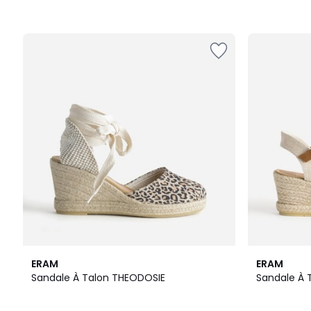
5
ERAM
ERAM
/
Sandale À Talon THEODOSIE
Sandale À 
5