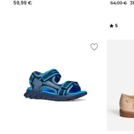
59,99 €
3
64,99 €
5
/
5