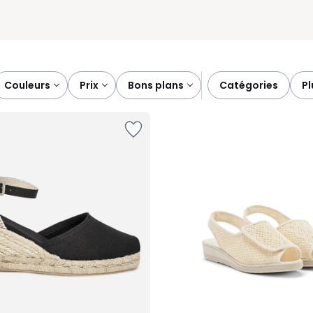
couleurs
prix
bons plans
catégories
p