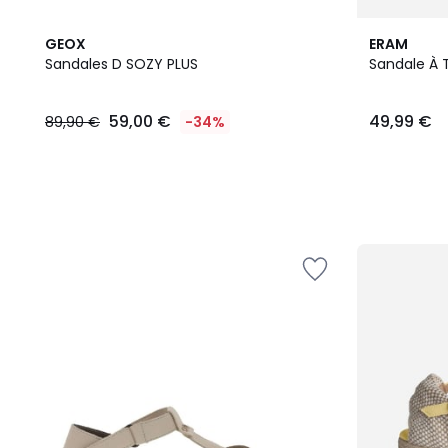
3
GEOX
ERAM
Couleurs
Sandales D SOZY PLUS
Sandale À 
59,00
59,00 €
49,99 €
89,90 €
-34%
€
au
lieu
de
89,90
€
34%
de
réduction
appliquée.