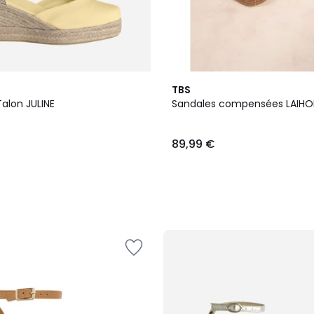
3
TBS
Couleurs
alon JULINE
Sandales compensées LAIH
89,99 €