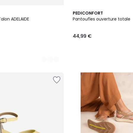
2
PEDICONFORT
Couleurs
Talon ADELAIDE
Pantoufles ouverture totale
44,99 €