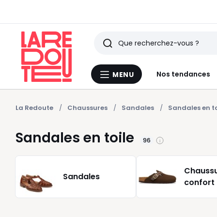
Rechercher
Derniers
Nos tendances
MENU
Menu
articles
La
Redoute
vus
La Redoute
Chaussures
Sandales
Sandales en to
Sandales en toile
96
Chauss
Sandales
confort