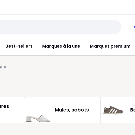
Best-sellers
Marques à la une
Marques premium
ile
ures
Mules, sabots
B