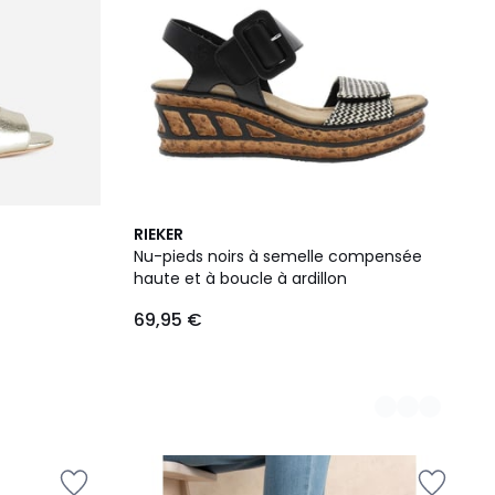
2
RIEKER
Couleurs
Nu-pieds noirs à semelle compensée
haute et à boucle à ardillon
69,95 €