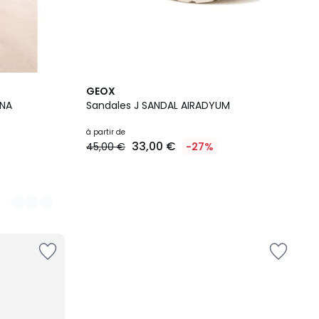
GEOX
ONA
Sandales J SANDAL AIRADYUM
à partir de
33,00 €
45,00 €
-27%