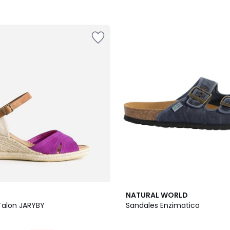
5
NATURAL WORLD
/
Talon JARYBY
Sandales Enzimatico
5