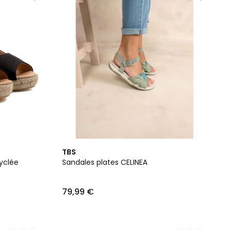
3
TBS
Couleurs
cyclée
Sandales plates CELINEA
79,99 €