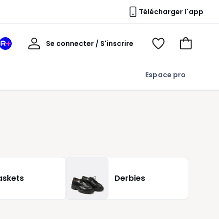
Télécharger l'app
Mon
Se connecter / S'inscrire
Mon
Voir
Voir
compte
espace
mes
mon
La
favoris
panier
Espace pro
Redoute
+
askets
Derbies