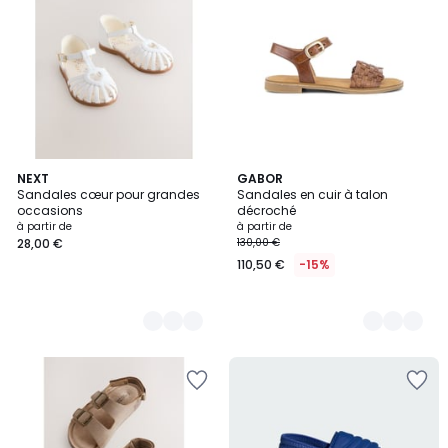
3
NEXT
2
GABOR
Sandales cœur pour grandes
Sandales en cuir à talon
Couleurs
Couleurs
occasions
décroché
à partir de
à partir de
28,00 €
130,00 €
110,50 €
-15%