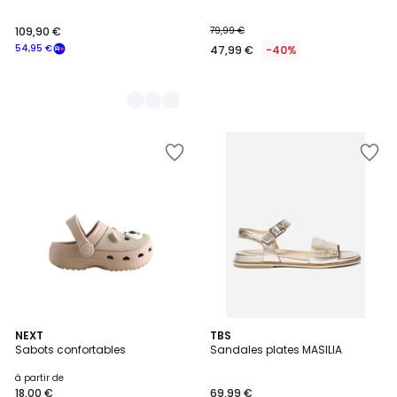
109,90 €
79,99 €
54,95 €
47,99 €
-40%
2
NEXT
TBS
Sabots confortables
Sandales plates MASILIA
Couleurs
à partir de
18,00 €
69,99 €