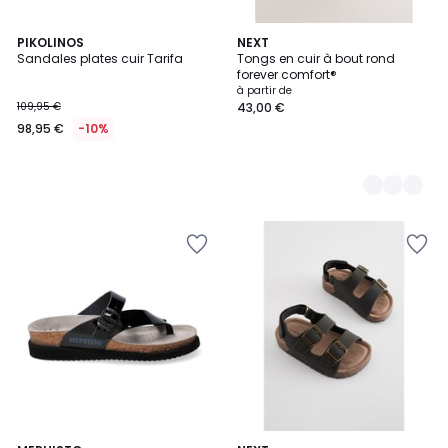
PIKOLINOS
4
NEXT
Sandales plates cuir Tarifa
Tongs en cuir à bout rond
Couleurs
forever comfort®
à partir de
109,95 €
43,00 €
98,95 €
-10%