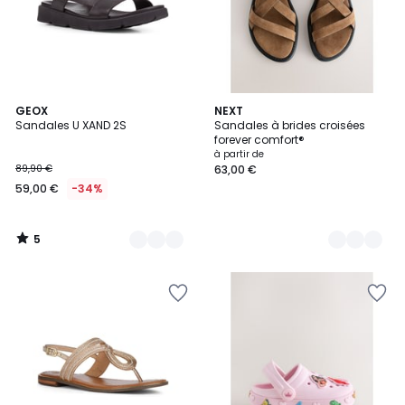
5
2
GEOX
4
NEXT
/
Sandales U XAND 2S
Sandales à brides croisées
Couleurs
Couleurs
5
forever comfort®
à partir de
89,90 €
63,00 €
59,00 €
-34%
5
/
5