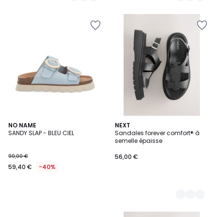
5
NO NAME
3
NEXT
SANDY SLAP - BLEU CIEL
Sandales forever comfort® à
Couleurs
semelle épaisse
99,00 €
56,00 €
59,40 €
-40%