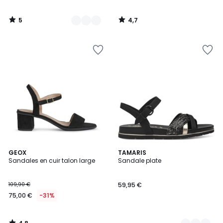
5
4,7
/
/
5
5
4,8
GEOX
2
TAMARIS
/ 5
Sandales en cuir talon large
Sandale plate
Couleurs
109,90 €
59,95 €
75,00 €
-31%