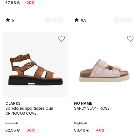
87,96 €
-20%
5
4,9
/
/
5
5
CLARKS
NO NAME
Sandales spartiates Cuir
SANDY SLAP - ROSE
ORINOCO3 COVE
90,00 €
99,00 €
62,95 €
-30%
59,40 €
-40%