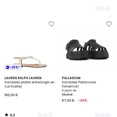
-25%*
4,3
3
LAUREN RALPH LAUREN
4
PALLADIUM
/ 5
Sandales plates entredoigts en
Sandales Pallacruise
Couleurs
Couleurs
cuir Everley
Fisherman
à partir de
150,00 €
95,00 €
57,00 €
-40%
4,3
/