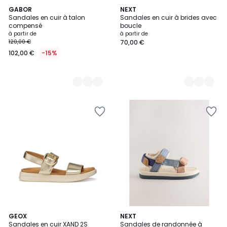
6
GABOR
6
NEXT
Sandales en cuir à talon
Sandales en cuir à brides avec
Couleurs
Couleurs
compensé
boucle
à partir de
à partir de
120,00 €
70,00 €
102,00 €
-15%
4
GEOX
4
NEXT
/
Sandales en cuir XAND 2S
Sandales de randonnée à