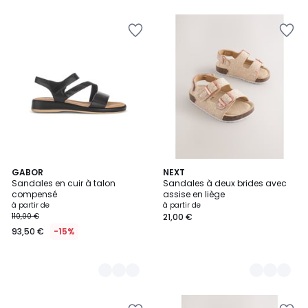
5
6
GABOR
5
NEXT
Sandales en cuir à talon
Sandales à deux brides avec
Couleurs
Couleurs
compensé
assise en liège
à partir de
à partir de
110,00 €
21,00 €
93,50 €
-15%