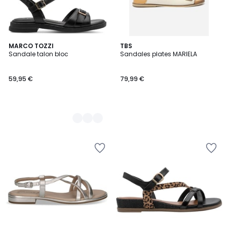
2
MARCO TOZZI
TBS
Sandale talon bloc
Sandales plates MARIELA
Couleurs
59,95 €
79,99 €