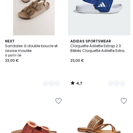
4,7
2
NEXT
4
ADIDAS SPORTSWEAR
/ 5
Sandales à double boucle et
Claquette Adilette Estrap 2.0
Couleurs
Couleurs
assise moulée
Bébés Claquette Adilette Estrap
2.0 Bébés
à partir de
23,00 €
23,00 €
4,7
/
5