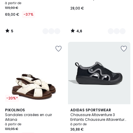
Sandal 3 Enfants
à partir de
109,90 €
28,00 €
69,00 €
-37%
5
4,6
/
/
5
5
-20%*
5
4,9
2
PIKOLINOS
3
ADIDAS SPORTSWEAR
/
/ 5
Sandales croisées en cuir
Chaussure Altaventure 3
Couleurs
Couleurs
5
Aitana
Enfants Chaussure Altaventure
3 Enfants
à partir de
à partir de
109,95 €
36,88 €