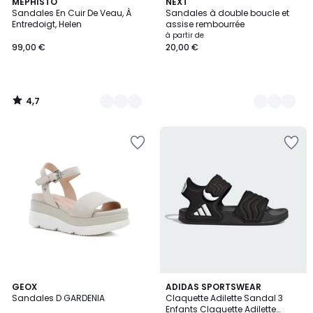
4,7
10
MEPHISTO
4
NEXT
/ 5
Sandales En Cuir De Veau, À
Sandales à double boucle et
Couleurs
Couleurs
Entredoigt, Helen
assise rembourrée
à partir de
99,00 €
20,00 €
4,7
/
5
5
4,6
2
GEOX
6
ADIDAS SPORTSWEAR
/
/ 5
Sandales D GARDENIA
Claquette Adilette Sandal 3
Couleurs
Couleurs
5
Enfants Claquette Adilette