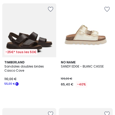
pour
payer
à
la
place
42,50
€.
-25€* tous les 50€
TIMBERLAND
NO NAME
Sandales doubles brides
SANDY EDGE - BLANC CASSE
Casco Cove
110,00 €
109,00 €
55,00 €
65,40 €
-40%