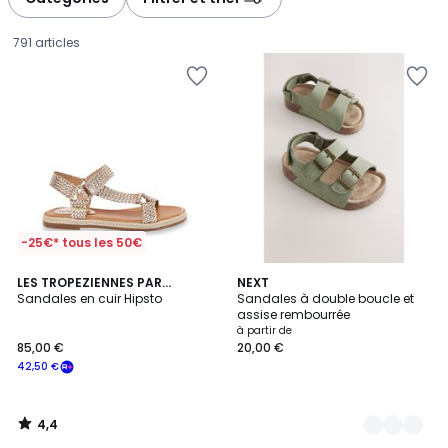
gauche
droite
791 articles
-25€* tous les 50€
4,4
LES TROPEZIENNES PAR
6
NEXT
/ 5
M.BELARBI
Sandales en cuir Hipsto
Sandales à double boucle et
Couleurs
assise rembourrée
85,00
à partir de
85,00 €
20,00 €
€
42,50 €
souscrivez
à
notre
4,4
programme
/
5