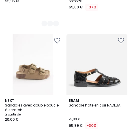
55,95 €
109,90 €
69,00 €
-37%
5
4,7
2
NEXT
ERAM
/
/ 5
Sandales avec double boucle
Sandale Plate en cuir NADELIA
Couleurs
5
à scratch
à partir de
20,00 €
79,99 €
55,99 €
-30%