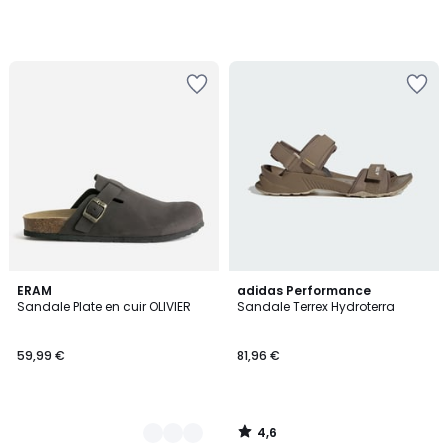
4,6
4
ERAM
adidas Performance
/ 5
Sandale Plate en cuir OLIVIER
Sandale Terrex Hydroterra
Couleurs
59,99 €
81,96 €
4,6
/