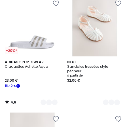
-20%*
4,6
2
ADIDAS SPORTSWEAR
3
NEXT
/ 5
Claquettes Adilette Aqua
Sandales tressées style
Couleurs
Couleurs
pêcheur
à partir de
23,00 €
32,00 €
18,40 €
4,6
/
5