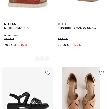
2
NO NAME
GEOX
Mules SANDY SLAP
Sandales D MADDALUSIAC
Couleurs
à partir de
99,99 €
85,00 €
70,34 €
-29%
55,00 €
-35%