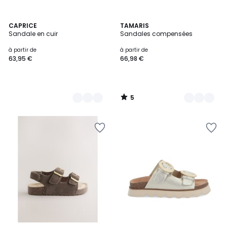
5
3
CAPRICE
2
TAMARIS
/
Sandale en cuir
Sandales compensées
Couleurs
Couleurs
5
à partir de
à partir de
63,95 €
66,98 €
5
/
5