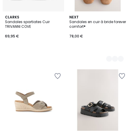
CLARKS
2
NEXT
Sandales spartiates Cuir
Sandales en cuir à bride forever
Couleurs
TRIVANNI COVE
comfort®
69,95 €
78,00 €