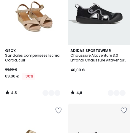
4,5
4,8
2
GEOX
2
ADIDAS SPORTSWEAR
/ 5
/ 5
Sandales compensées Ischia
Chaussure Altaventure 3.0
Couleurs
Couleurs
Corda, cuir
Enfants Chaussure Altaventure
3.0 Enfants
99,90 €
40,00 €
69,00 €
-30%
4,5
4,8
/
/
5
5