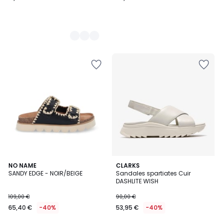
NO NAME
2
CLARKS
SANDY EDGE - NOIR/BEIGE
Sandales spartiates Cuir
Couleurs
DASHLITE WISH
109,00 €
90,00 €
65,40 €
-40%
53,95 €
-40%