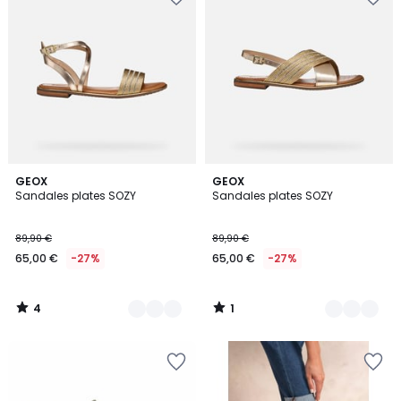
4
1
2
GEOX
2
GEOX
/
/
Sandales plates SOZY
Sandales plates SOZY
Couleurs
Couleurs
5
5
89,90 €
89,90 €
65,00 €
-27%
65,00 €
-27%
4
1
/
/
5
5