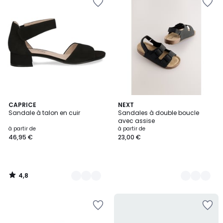
4,8
13
CAPRICE
3
NEXT
/ 5
Sandale à talon en cuir
Sandales à double boucle
Couleurs
Couleurs
avec assise
à partir de
à partir de
46,95 €
23,00 €
4,8
/
5