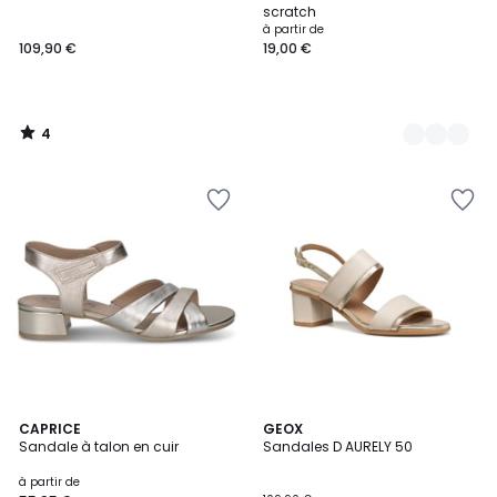
Couleurs
5
scratch
à partir de
109,90 €
19,00 €
4
/
5
3
CAPRICE
GEOX
Sandale à talon en cuir
Sandales D AURELY 50
Couleurs
à partir de