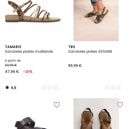
4,5
2
TAMARIS
3
TBS
/ 5
Sandales plates multibride
Sandales plates ASSIANE
Couleurs
Couleurs
à partir de
59,95 €
89,99 €
47,96 €
-20%
4,5
/
5