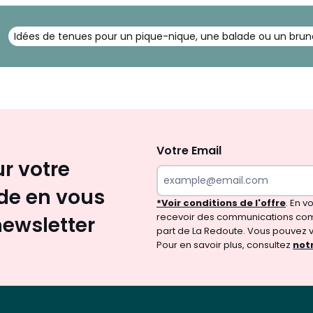
Idées de tenues pour un pique-nique, une balade ou un bru
Inscription
newsletter
Votre Email
ur votre
e en vous
*Voir conditions de l'offre
. En 
recevoir des communications com
newsletter
part de La Redoute. Vous pouvez 
Pour en savoir plus, consultez
notr