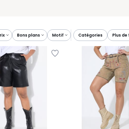
prix
bons plans
motif
catégories
plus de 