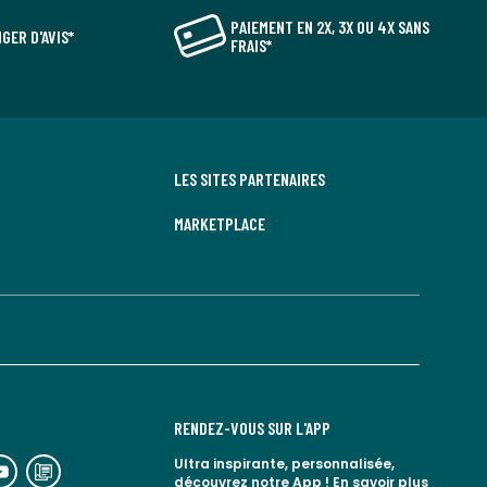
PAIEMENT EN 2X, 3X OU 4X SANS
GER D'AVIS*
FRAIS*
LES SITES PARTENAIRES
MARKETPLACE
RENDEZ-VOUS SUR L'APP
n
lien
Ultra inspirante, personnalisée,
découvrez notre App !
En savoir plus
rs
vers