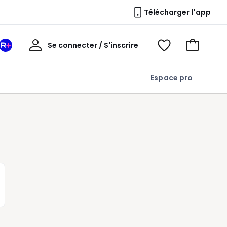
Télécharger l'app
Mon
Se connecter / S'inscrire
Mon
Voir
Voir
compte
espace
mes
mon
La
favoris
panier
Espace pro
Redoute
+