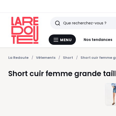
Rechercher
Derniers
Nos tendances
MENU
Menu
articles
La
Redoute
vus
La Redoute
Vêtements
Short
Short cuir femme g
Short cuir femme grande tail