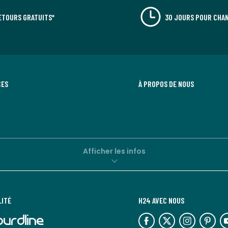
ETOURS GRATUITS*
30 JOURS POUR CHAN
CES
À PROPOS DE NOUS
Afficher les infos
LITÉ
H24 AVEC NOUS
lien
lien
lien
lien
lie
vers
vers
vers
vers
ve