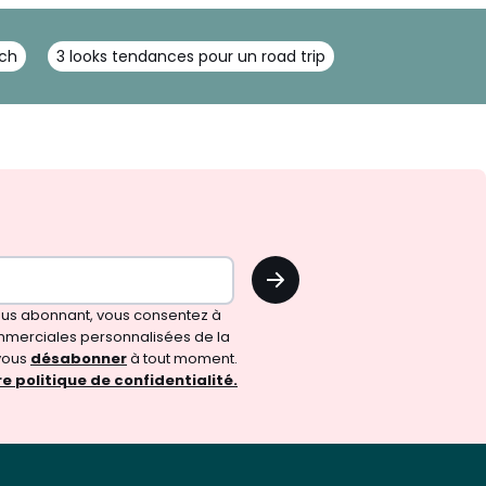
nch
3 looks tendances pour un road trip
OK
vous abonnant, vous consentez à
merciales personnalisées de la
vous
désabonner
à tout moment.
e politique de confidentialité.