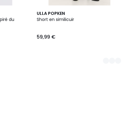
2
ULLA POPKEN
Couleurs
piré du
Short en similicuir
59,99 €