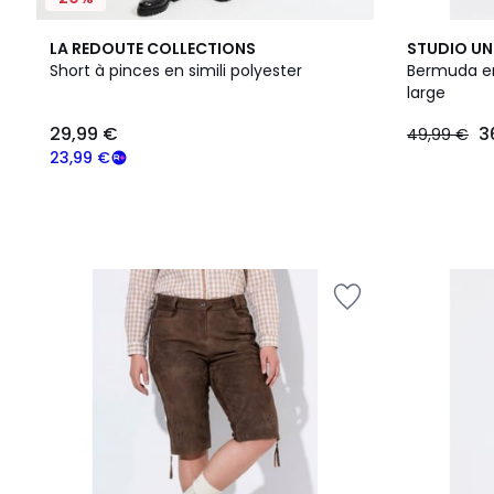
LA REDOUTE COLLECTIONS
STUDIO U
Short à pinces en simili polyester
Bermuda en 
large
29,99
29,99 €
3
49,99 €
€
souscrivez
23,99 €
à
notre
programme
pour
payer
à
la
place
23,99
€.