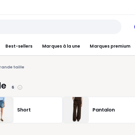
Best-sellers
Marques à la une
Marques premium
rande taille
le
6
Short
Pantalon