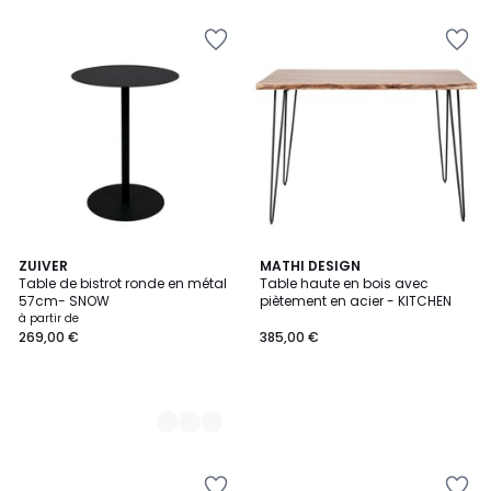
€
20%
de
réduction
appliquée.
3
ZUIVER
MATHI DESIGN
Table de bistrot ronde en métal
Table haute en bois avec
Couleurs
57cm- SNOW
piètement en acier - KITCHEN
à partir de
269,00 €
385,00 €