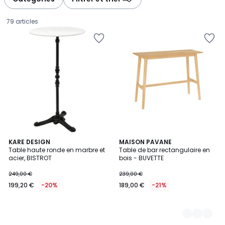
gauche
droite
79 articles
KARE DESIGN
2
MAISON PAVANE
Table haute ronde en marbre et
Table de bar rectangulaire en
Couleurs
acier, BISTROT
bois - BUVETTE
199,20
249,00 €
239,00 €
€
199,20 €
-20%
189,00 €
-21%
au
lieu
de
249,00