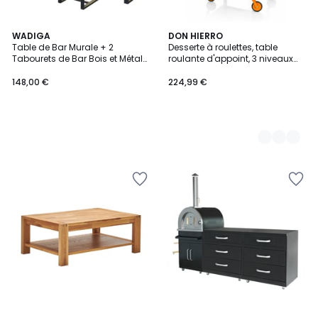
WADIGA
7
DON HIERRO
Table de Bar Murale + 2
Desserte à roulettes, table
Couleurs
Tabourets de Bar Bois et Métal
roulante d'appoint, 3 niveaux
Noir
LEKY
148,00 €
224,99 €