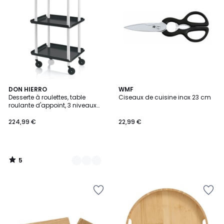
5
7
DON HIERRO
WMF
/
Desserte à roulettes, table
Ciseaux de cuisine inox 23 cm
Couleurs
5
roulante d'appoint, 3 niveaux
LEKY
224,99 €
22,99 €
5
/
5