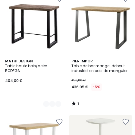
1
2
MATHI DESIGN
PIER IMPORT
/
Table haute bois/acier -
Table de bar mange-debout
Couleurs
5
BODEGA
industriel en bois de manguier
et métal acier 135cm LUCKNOW
404,00 €
459,00 €
436,05 €
-5%
1
/
5