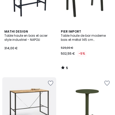
5
MATHI DESIGN
PIER IMPORT
/
Table haute en bois et acier
Table haute de bar moderne
5
style industriel - NAPOLI
bois et métal 145 cm
MELBOURNE
314,00 €
529,00 €
502,55 €
-5%
5
/
5