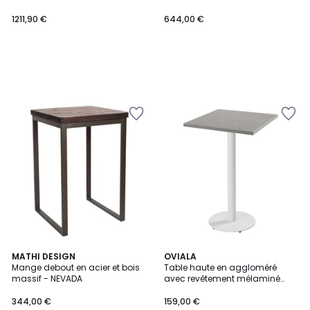
1211,90 €
644,00 €
MATHI DESIGN
4
OVIALA
Mange debout en acier et bois
Table haute en aggloméré
Couleurs
massif - NEVADA
avec revêtement mélaminé
RIVOLI
344,00 €
159,00 €