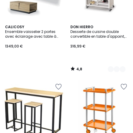
4,8
CALICOSY
2
DON HIERRO
/ 5
Ensemble vaisselier 2 portes
Desserte de cuisine double
Couleurs
avec éclairage avec table à
convertible en table d'appoint,
manger extensible et table
EKO
basse 1 tiroir Crack -
1349,00 €
316,99 €
Fabrication Française
4,8
/
5