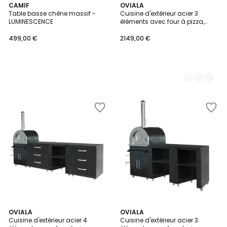
CAMIF
2
OVIALA
Table basse chêne massif -
Cuisine d'extérieur acier 3
Couleurs
LUMINESCENCE
éléments avec four à pizza,
MEMPHIS
499,00 €
2149,00 €
2
OVIALA
2
OVIALA
Cuisine d'extérieur acier 4
Cuisine d'extérieur acier 3
Couleurs
Couleurs