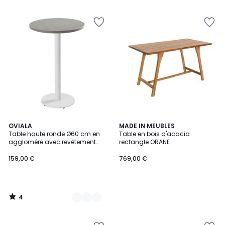
4
4
OVIALA
MADE IN MEUBLES
/
Table haute ronde Ø60 cm en
Table en bois d'acacia
Couleurs
5
aggloméré avec revêtement
rectangle ORANE
mélaminé, RIVOLI
159,00 €
769,00 €
4
/
5