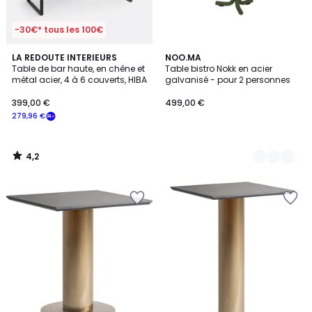
-30€* tous les 100€
4,2
LA REDOUTE INTERIEURS
2
NOO.MA
/ 5
Table de bar haute, en chêne et
Table bistro Nokk en acier
Couleurs
métal acier, 4 à 6 couverts, HIBA
galvanisé - pour 2 personnes
399,00 €
499,00 €
279,96 €
4,2
/
5