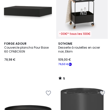
-30€* tous les 100€
5
FORGE ADOUR
SO'HOME
/
Couvercle plancha Pour Base
Desserte à roulettes en acier
5
60 CPABC60N
noir, Elkim
78,98 €
109,00 €
76,50 €
5
/
5