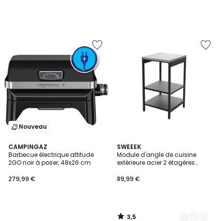
Nouveau
3,5
CAMPINGAZ
4
SWEEEK
/ 5
Barbecue électrique attitude
Module d'angle de cuisine
Couleurs
2GO noir à poser, 48x26 cm
extérieure acier 2 étagères
L49cm NAXOS
279,99 €
89,99 €
3,5
/