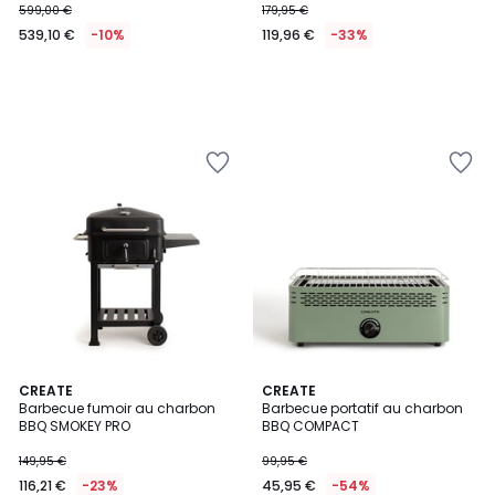
599,00 €
179,95 €
539,10 €
-10%
119,96 €
-33%
CREATE
CREATE
Barbecue fumoir au charbon
Barbecue portatif au charbon
BBQ SMOKEY PRO
BBQ COMPACT
149,95 €
99,95 €
116,21 €
-23%
45,95 €
-54%