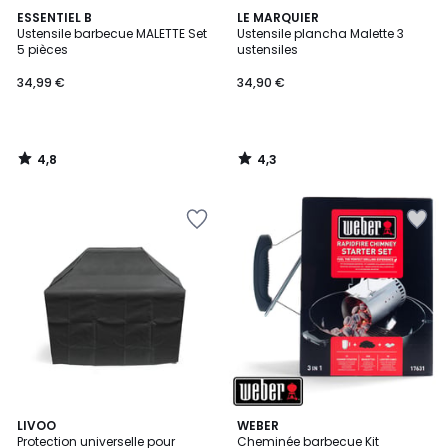
4,8
4,3
ESSENTIEL B
LE MARQUIER
/ 5
/ 5
Ustensile barbecue MALETTE Set
Ustensile plancha Malette 3
5 pièces
ustensiles
34,99 €
34,90 €
4,8
4,3
/
/
5
5
4
LIVOO
WEBER
/
Protection universelle pour
Cheminée barbecue Kit