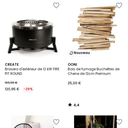
Nouveau
4,4
CREATE
OONI
/ 5
Brasero d'extérieur de 12 kW FIRE
Bois de fumage Buchettes de
PIT ROUND
Chene de 13cm Premium
169,95 €
25,00 €
120,95 €
-29%
4,4
/
5