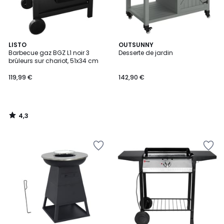
4,3
LISTO
OUTSUNNY
/ 5
Barbecue gaz BGZ L1 noir 3
Desserte de jardin
brûleurs sur chariot, 51x34 cm
119,99 €
142,90 €
4,3
/
5