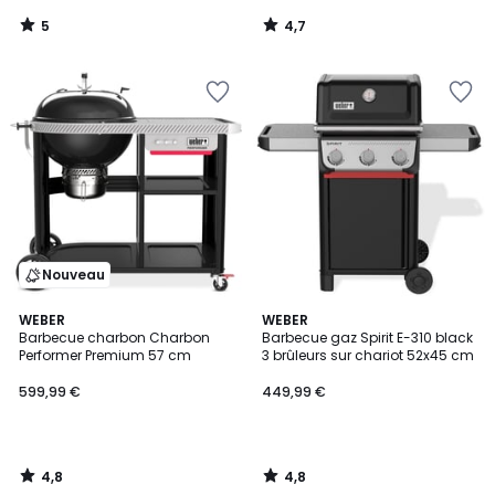
5
4,7
/
/
5
5
Nouveau
4,8
4,8
WEBER
WEBER
/ 5
/ 5
Barbecue charbon Charbon
Barbecue gaz Spirit E-310 black
Performer Premium 57 cm
3 brûleurs sur chariot 52x45 cm
599,99 €
449,99 €
4,8
4,8
/
/