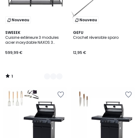
Nouveau
Nouveau
1
2
SWEEEK
GEFU
/
Cuisine extérieure 3 modules
Crochet réversible sparo
Couleurs
5
acier inoxydable NAXOS 3
MODULES
599,99 €
12,95 €
1
/
5