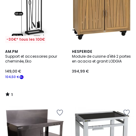
-30€* tous les 100€
1
AM.PM
HESPERIDE
/
Support et accessoires pour
Module de cuisine d'été 2 portes
5
cheminée, Eko
en acacia et granit LODGIA
149,00 €
394,99 €
104,50 €
1
/
5