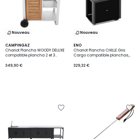
Nouveau
Nouveau
CAMPINGAZ
ENO
Chariot Plancha WOODY DELUXE
Chariot Plancha CHILLE Gris
compatible plancha 2 et 3
Cargo compatible planchas,
brûleurs Blue Flame, Sorio et
92 cm
Master
349,90 €
329,32 €