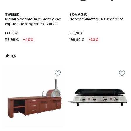
3,5
SWEEEK
SOMAGIC
/ 5
Brasero barbecue Ø59cm avec
Plancha électrique sur chariot
espace de rangement IZALCO
199,99 €
299,90 €
119,99 €
-40%
199,90 €
-33%
3,5
/
5