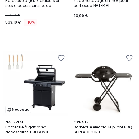
Barbecue à gaz 3 brûleurs et
Kit de nettoyage en inox pour
sets d'accessoires et de
barbecue, NATERIAL
couteaux, HUDSON II
659,00 €
30,99 €
593,10 €
-10%
Nouveau
NATERIAL
CREATE
Barbecue à gaz avec
Barbecue électrique pliant BBQ
accessoires, HUDSON II
SURFACE 2 IN 1