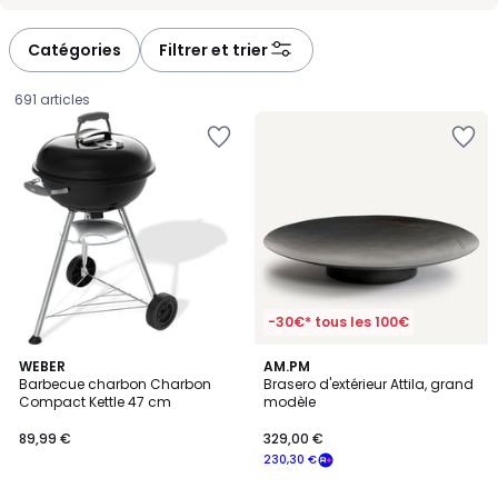
-
-
défiler
défiler
à
à
Catégories
Filtrer et trier
gauche
droite
691 articles
-30€* tous les 100€
5
4,7
WEBER
AM.PM
/
/ 5
Barbecue charbon Charbon
Brasero d'extérieur Attila, grand
5
Compact Kettle 47 cm
modèle
89,99
89,99 €
329,00 €
€.
230,30 €