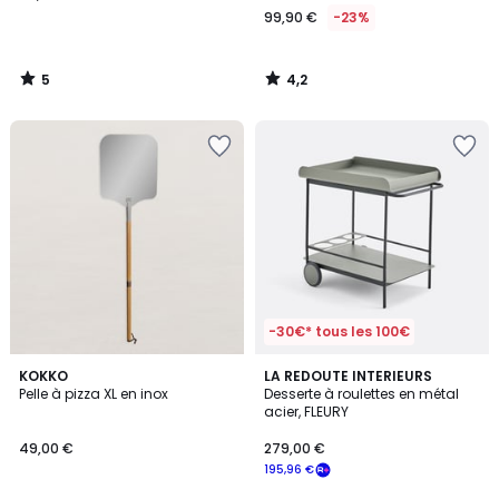
99,90 €
-23%
5
4,2
/
/
5
5
-30€* tous les 100€
KOKKO
LA REDOUTE INTERIEURS
Pelle à pizza XL en inox
Desserte à roulettes en métal
acier, FLEURY
49,00 €
279,00 €
195,96 €