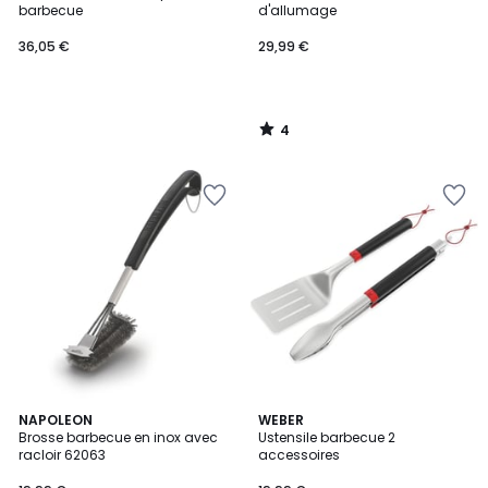
5
barbecue
d'allumage
36,05 €
29,99 €
4
/
5
NAPOLEON
WEBER
Brosse barbecue en inox avec
Ustensile barbecue 2
racloir 62063
accessoires