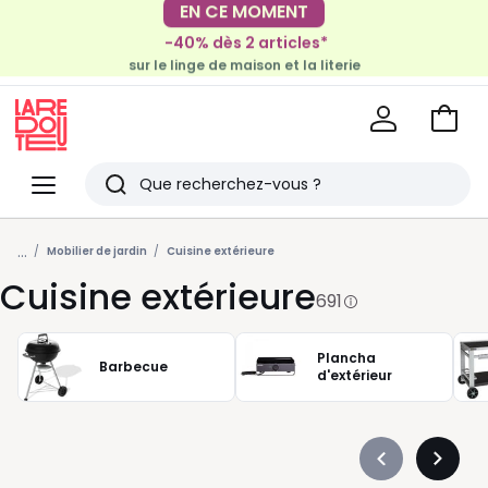
-40% dès 2 articles*
EN CE MOMENT
sur le linge de maison et la literie
-30€ tous les 100€*
sur le meuble & la déco
Voir
mon
La
panie
Redoute
Menu
Rechercher
Derniers
...
articles
Mobilier de jardin
Cuisine extérieure
Cuisine extérieure
vus
691
Plancha
Barbecue
d'extérieur
Précédent
Suivan