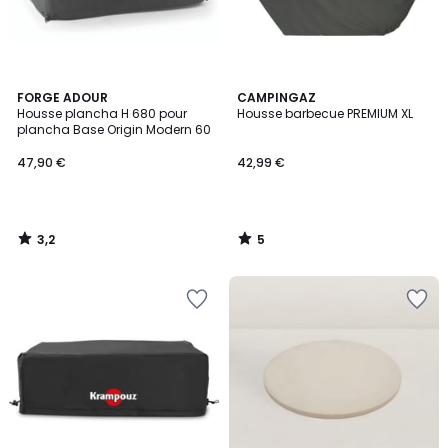
3,2
5
FORGE ADOUR
CAMPINGAZ
/ 5
/
Housse plancha H 680 pour
Housse barbecue PREMIUM XL
5
plancha Base Origin Modern 60
47,90 €
42,99 €
3,2
5
/
/
5
5