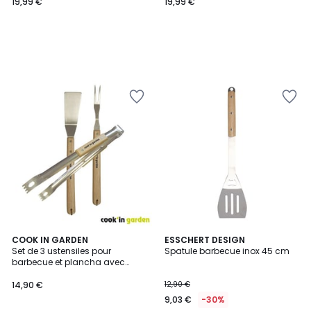
19,99 €
19,99 €
COOK IN GARDEN
ESSCHERT DESIGN
Set de 3 ustensiles pour
Spatule barbecue inox 45 cm
barbecue et plancha avec
manche en bois
14,90 €
12,90 €
9,03 €
-30%