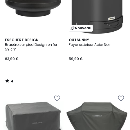
Nouveau
4
ESSCHERT DESIGN
OUTSUNNY
/
Braséro sur pied Design en fer
Foyer extérieur Acier Noir
5
59 cm
63,90 €
59,90 €
4
/
5