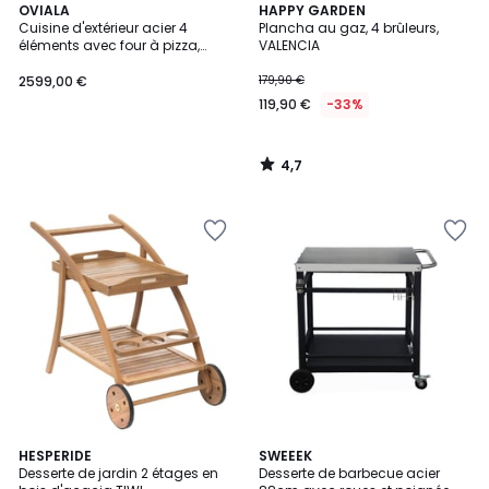
4,7
OVIALA
HAPPY GARDEN
/ 5
Cuisine d'extérieur acier 4
Plancha au gaz, 4 brûleurs,
éléments avec four à pizza,
VALENCIA
MEMPHIS
2599,00 €
179,90 €
119,90 €
-33%
4,7
/
5
4,8
HESPERIDE
SWEEEK
/ 5
Desserte de jardin 2 étages en
Desserte de barbecue acier