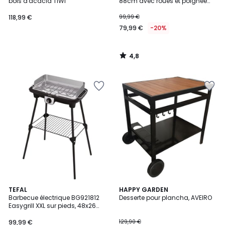
bois d'acacia TIWI
88cm avec roues et poignée
COLBERT
118,99 €
99,99 €
79,99 €
-20%
4,8
/
5
5
4,2
TEFAL
HAPPY GARDEN
/
/ 5
Barbecue électrique BG921812
Desserte pour plancha, AVEIRO
5
Easygrill XXL sur pieds, 48x26
cm
99,99 €
129,90 €