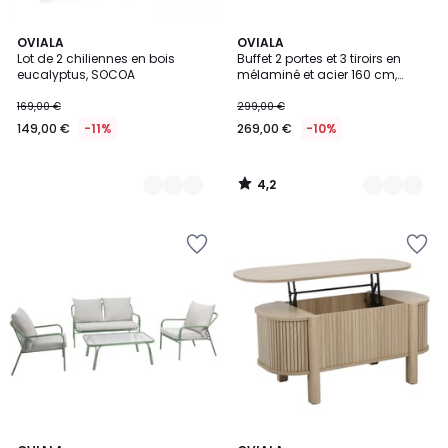
4,2
5
OVIALA
2
OVIALA
/ 5
Lot de 2 chiliennes en bois
Buffet 2 portes et 3 tiroirs en
Couleurs
Couleurs
eucalyptus, SOCOA
mélaminé et acier 160 cm,
GABIN
169,00 €
299,00 €
149,00 €
-11%
269,00 €
-10%
4,2
/
5