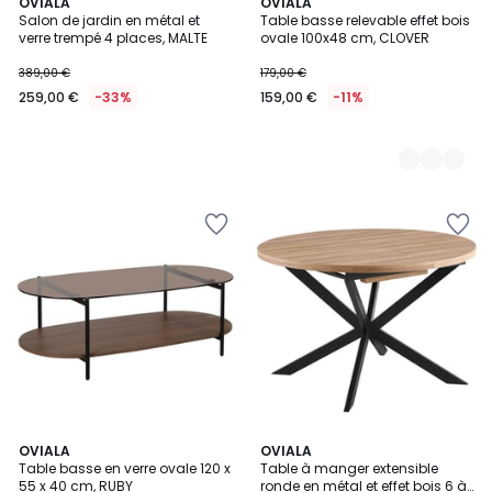
OVIALA
2
OVIALA
Salon de jardin en métal et
Table basse relevable effet bois
Couleurs
verre trempé 4 places, MALTE
ovale 100x48 cm, CLOVER
389,00 €
179,00 €
259,00 €
-33%
159,00 €
-11%
2
OVIALA
2
OVIALA
Table basse en verre ovale 120 x
Table à manger extensible
Couleurs
Couleurs
55 x 40 cm, RUBY
ronde en métal et effet bois 6 à