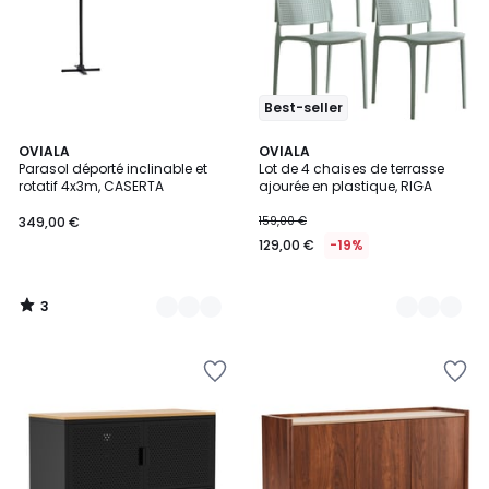
Best-seller
3
3
OVIALA
3
OVIALA
/
Parasol déporté inclinable et
Lot de 4 chaises de terrasse
Couleurs
Couleurs
5
rotatif 4x3m, CASERTA
ajourée en plastique, RIGA
349,00 €
159,00 €
129,00 €
-19%
3
/
5