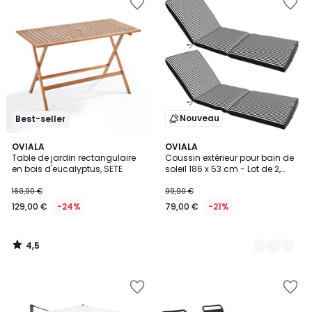
Nouveau
Best-seller
4,5
OVIALA
3
OVIALA
/ 5
Table de jardin rectangulaire
Coussin extérieur pour bain de
Couleurs
en bois d'eucalyptus, SETE
soleil 186 x 53 cm - Lot de 2,
TIKAL
169,90 €
99,90 €
129,00 €
-24%
79,00 €
-21%
4,5
/
5