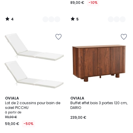
89,00 €
-10%
4
5
/
/
5
5
3,5
4
5
OVIALA
OVIALA
/ 5
/
Lot de 2 coussins pour bain de
Buffet effet bois 3 portes 120 cm,
Couleurs
5
soleil PICCHU
DARIO
à partir de
119,00 €
239,00 €
59,00 €
-50%