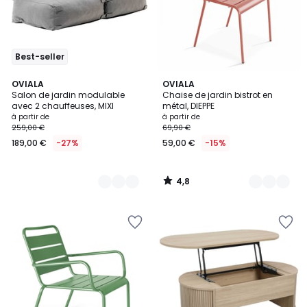
Best-seller
4,8
4
OVIALA
6
OVIALA
/ 5
Salon de jardin modulable
Chaise de jardin bistrot en
Couleurs
Couleurs
avec 2 chauffeuses, MIXI
métal, DIEPPE
à partir de
à partir de
259,00 €
69,90 €
189,00 €
-27%
59,00 €
-15%
4,8
/
5