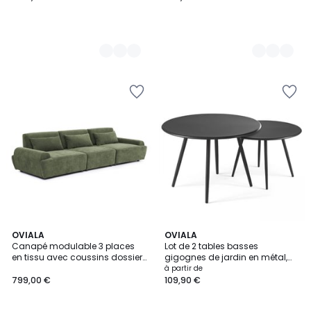
3,9
4
OVIALA
3
OVIALA
/ 5
Canapé modulable 3 places
Lot de 2 tables basses
Couleurs
Couleurs
en tissu avec coussins dossier
gigognes de jardin en métal,
ajustable, CALLISTO
PALAVAS
à partir de
799,00 €
109,90 €