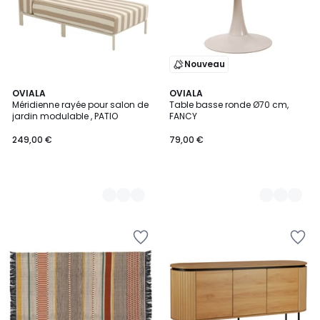
Nouveau
4
OVIALA
3
OVIALA
Méridienne rayée pour salon de
Table basse ronde Ø70 cm,
Couleurs
Couleurs
jardin modulable , PATIO
FANCY
249,00 €
79,00 €