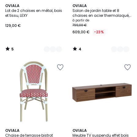
5
4
6
OVIALA
4
OVIALA
/
/
Lot de 2 chaises en métal, bois
Salon de jardin table et 8
Couleurs
Couleurs
5
5
et tissu, LEXY
chaises en acier thermolaqué,
PALAVAS
à partir de
129,00 €
799,00 €
609,00 €
-23%
5
4
/
/
5
5
2
OVIALA
OVIALA
Chaise de terrasse bistrot
Meuble TV suspendu effet bois