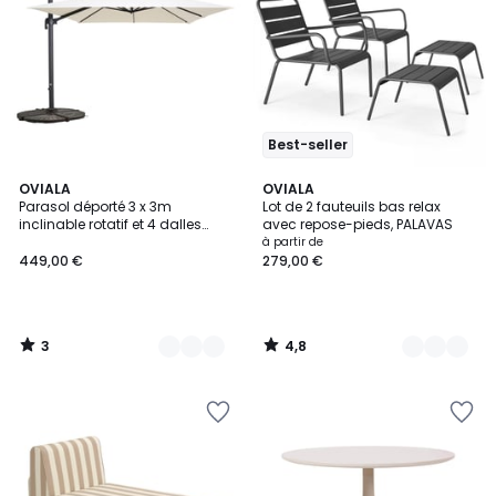
Best-seller
3
4,8
3
OVIALA
3
OVIALA
/
/ 5
Parasol déporté 3 x 3m
Lot de 2 fauteuils bas relax
Couleurs
Couleurs
5
inclinable rotatif et 4 dalles
avec repose-pieds, PALAVAS
lestées, MALAGA
à partir de
449,00 €
279,00 €
3
4,8
/
/
5
5