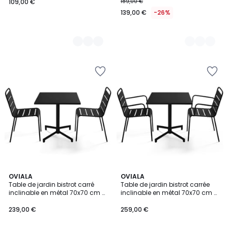
109,00 €
189,00 €
139,00 €
-26%
4
10
OVIALA
9
OVIALA
/
Table de jardin bistrot carré
Table de jardin bistrot carrée
Couleurs
Couleurs
5
inclinable en métal 70x70 cm et
inclinable en métal 70x70 cm et
2 chaises , PALAVAS
2 chaises avec accoudoirs,
PALAVAS
239,00 €
259,00 €