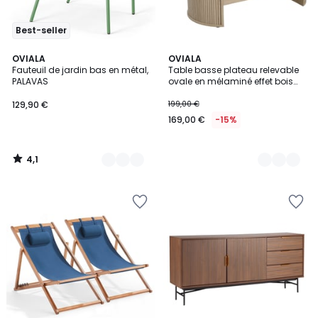
Best-seller
4,1
7
OVIALA
3
OVIALA
/ 5
Fauteuil de jardin bas en métal,
Table basse plateau relevable
Couleurs
Couleurs
PALAVAS
ovale en mélaminé effet bois
120x60 cm, GABY
129,90 €
199,00 €
169,00 €
-15%
4,1
/
5