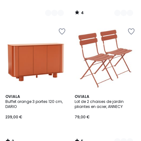
4
/
5
2
5
OVIALA
4
OVIALA
/
/
Buffet orange 3 portes 120 cm,
Lot de 2 chaises de jardin
Couleurs
5
5
DARIO
pliantes en acier, ANNECY
239,00 €
79,00 €