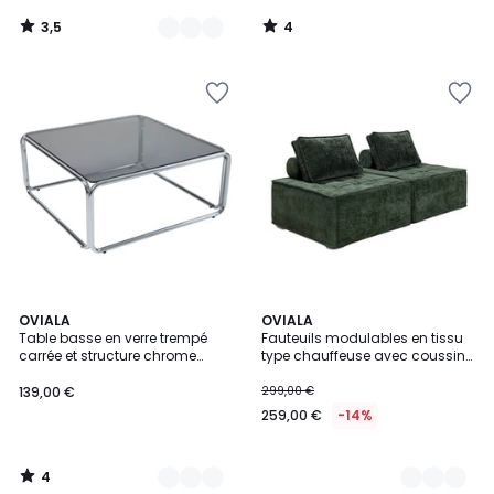
3,5
4
/
/
5
5
4
3
OVIALA
4
OVIALA
/
Table basse en verre trempé
Fauteuils modulables en tissu
Couleurs
Couleurs
5
carrée et structure chrome
type chauffeuse avec coussins
90x90 cm, LEWIS
- Lot de 2, TIBY
139,00 €
299,00 €
259,00 €
-14%
4
/