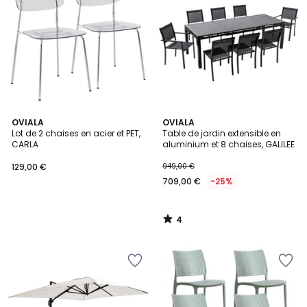
4
OVIALA
OVIALA
/
Lot de 2 chaises en acier et PET,
Table de jardin extensible en
5
CARLA
aluminium et 8 chaises, GALILEE
129,00 €
949,00 €
709,00 €
-25%
4
/
5