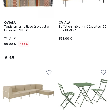
4,5
OVIALA
OVIALA
/ 5
Tapis en laine tissé à plat et à
Buffet en mélaminé 2 portes 160
la main PABLITO
cm, HEMERA
229,00 €
359,00 €
99,00 €
-56%
4,5
/
5