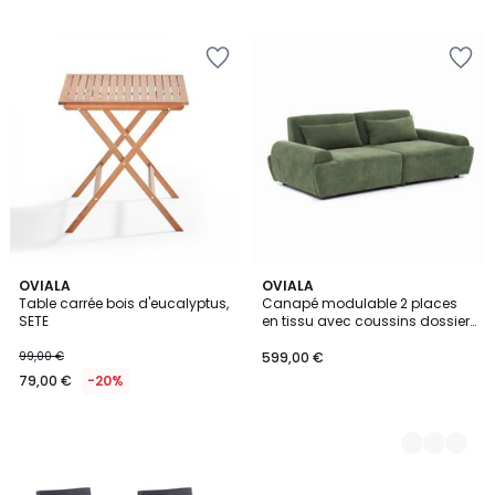
OVIALA
4
OVIALA
Table carrée bois d'eucalyptus,
Canapé modulable 2 places
Couleurs
SETE
en tissu avec coussins dossier
ajustable, CALLISTO
99,00 €
599,00 €
79,00 €
-20%