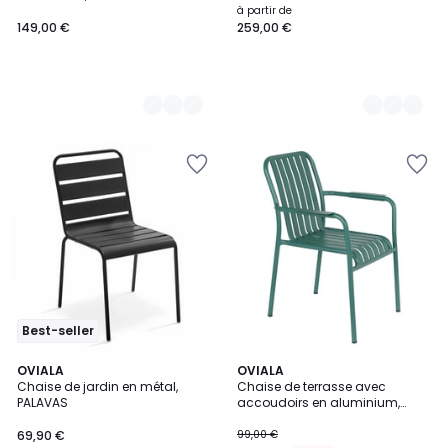
8 personnes, MARCIA
à partir de
149,00 €
259,00 €
Best-seller
4
5
13
OVIALA
3
OVIALA
/
/
Chaise de jardin en métal,
Chaise de terrasse avec
Couleurs
Couleurs
5
5
PALAVAS
accoudoirs en aluminium,
FARO
69,90 €
99,00 €