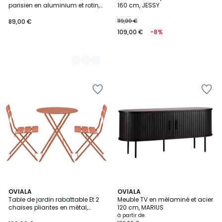
Couleurs
parisien en aluminium et rotin,
160 cm, JESSY
BELLEVILLE
89,00 €
119,00 €
109,00 €
-8%
4
OVIALA
2
OVIALA
Table de jardin rabattable Et 2
Meuble TV en mélaminé et acier
Couleurs
Couleurs
chaises pliantes en métal,
120 cm, MARIUS
ANNECY
à partir de