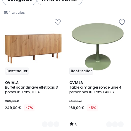
gauche
droite
654 articles
Best-seller
Best-seller
5
2
OVIALA
2
OVIALA
/
Buffet scandinave effet bois 3
Table à manger ronde unie 4
Couleurs
Couleurs
5
portes 160 cm, THEA
personnes 100 cm, FANCY
249,00
269,00 €
179,00 €
€
249,00 €
-7%
169,00 €
-5%
au
lieu
de
5
269,00
/
5