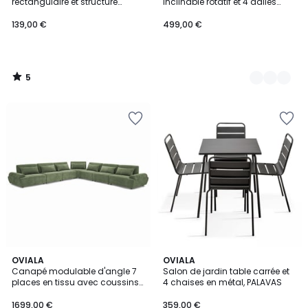
5
rectangulaire et structure
inclinable rotatif et 4 dalles
chrome 110x50 cm, LEWIS
lestées aluminium, CASERTA
139,00 €
499,00 €
5
/
5
3
OVIALA
5
OVIALA
Canapé modulable d'angle 7
Salon de jardin table carrée et
Couleurs
Couleurs
places en tissu avec coussins
4 chaises en métal, PALAVAS
dossier ajustable, CALLISTO
1699,00 €
359,00 €