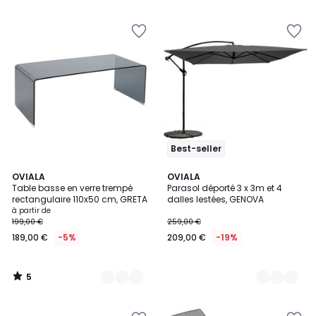
5
Best-seller
5
3
OVIALA
2
OVIALA
/
Table basse en verre trempé
Parasol déporté 3 x 3m et 4
Couleurs
Couleurs
5
rectangulaire 110x50 cm, GRETA
dalles lestées, GENOVA
à partir de
199,00 €
259,00 €
189,00 €
-5%
209,00 €
-19%
5
/
5