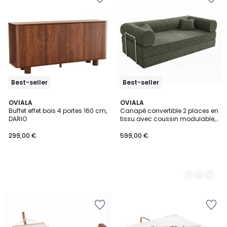
Best-seller
Best-seller
OVIALA
4
OVIALA
Buffet effet bois 4 portes 160 cm,
Canapé convertible 2 places en
Couleurs
DARIO
tissu avec coussin modulable,
WENDY
299,00 €
599,00 €