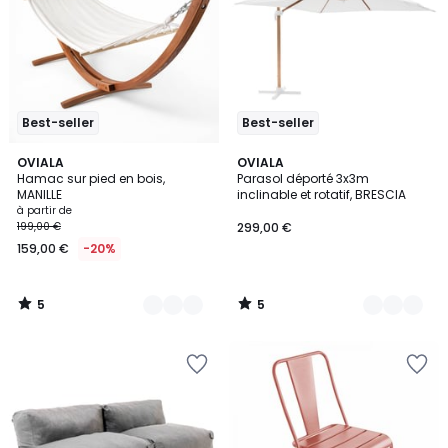
Best-seller
Best-seller
5
5
2
OVIALA
4
OVIALA
/
/
Hamac sur pied en bois,
Parasol déporté 3x3m
Couleurs
Couleurs
5
5
MANILLE
inclinable et rotatif, BRESCIA
à partir de
199,00 €
299,00 €
159,00 €
-20%
5
5
/
/
5
5