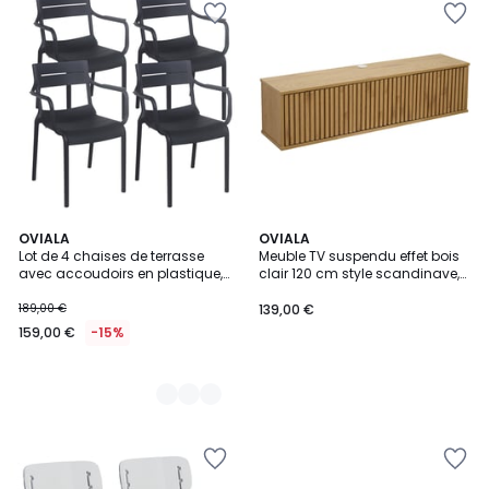
6
OVIALA
OVIALA
Lot de 4 chaises de terrasse
Meuble TV suspendu effet bois
Couleurs
avec accoudoirs en plastique,
clair 120 cm style scandinave,
PANAME
IVY
189,00 €
139,00 €
159,00 €
-15%