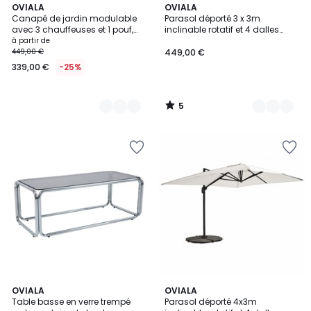
5
3
OVIALA
4
OVIALA
/
Canapé de jardin modulable
Parasol déporté 3 x 3m
Couleurs
Couleurs
5
avec 3 chauffeuses et 1 pouf,
inclinable rotatif et 4 dalles
MIXI
lestées, BRESCIA
à partir de
449,00 €
449,00 €
339,00 €
-25%
5
/
5
5
OVIALA
3
OVIALA
/
Table basse en verre trempé
Parasol déporté 4x3m
Couleurs