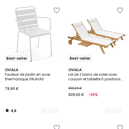
€
7%
de
réduction
appliquée.
Best-seller
Best-seller
4,6
11
OVIALA
2
OVIALA
/ 5
Fauteuil de jardin en acier
Lot de 2 bains de soleil avec
Couleurs
Couleurs
thermolaqué, PALAVAS
coussin et tablette 5 positions
en bois GOA
79,90 €
499,00 €
309,00 €
-38%
4,6
/
5