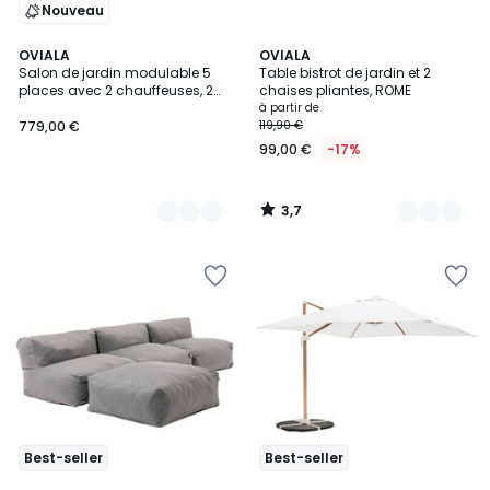
Nouveau
3,7
3
OVIALA
7
OVIALA
/ 5
Salon de jardin modulable 5
Table bistrot de jardin et 2
Couleurs
Couleurs
places avec 2 chauffeuses, 2
chaises pliantes, ROME
fauteuils d'angle et un pouf,
à partir de
PATIO
779,00 €
119,90 €
99,00 €
-17%
3,7
/
5
Best-seller
Best-seller