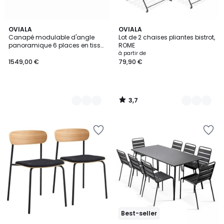
3,7
4
OVIALA
8
OVIALA
/ 5
Canapé modulable d'angle
Lot de 2 chaises pliantes bistrot,
Couleurs
Couleurs
panoramique 6 places en tissu
ROME
avec coussins dossier
à partir de
ajustable, CALLISTO
1549,00 €
79,90 €
3,7
/
5
Best-seller