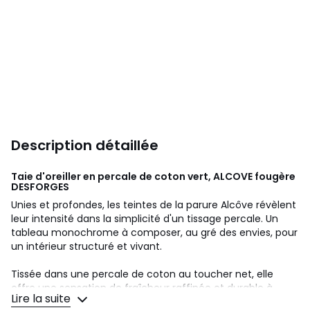
Description détaillée
Taie d'oreiller en percale de coton vert, ALCOVE fougère
DESFORGES
Unies et profondes, les teintes de la parure Alcôve révèlent
leur intensité dans la simplicité d'un tissage percale. Un
tableau monochrome à composer, au gré des envies, pour
un intérieur structuré et vivant.
Tissée dans une percale de coton au toucher net, elle
offre une sensation de fraîcheur raffinée et durable à
Lire la suite
chaque nuit.