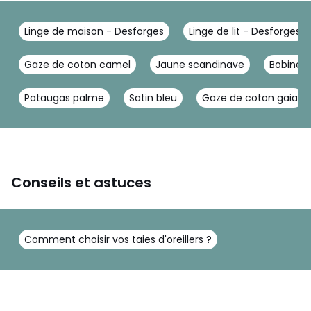
Linge de maison - Desforges
Linge de lit - Desforges
Gaze de coton camel
Jaune scandinave
Bobine g
Pataugas palme
Satin bleu
Gaze de coton gaia
Conseils et astuces
Comment choisir vos taies d'oreillers ?