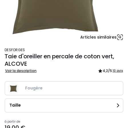
Articles similaires
DESFORGES
Taie d'oreiller en percale de coton vert,
ALCOVE
Voir la description
4,2
/5
10 avis
Fougère
Taille
Prix
à partir de
19,00 €
à