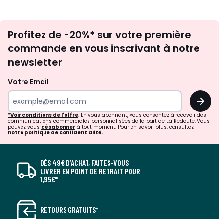
Inscription
Profitez de -20%* sur votre première
newsletter
commande en vous inscrivant à notre
newsletter
Votre Email
OK
*Voir conditions de l'offre
. En vous abonnant, vous consentez à recevoir des
communications commerciales personnalisées de la part de La Redoute. Vous
pouvez vous
désabonner
à tout moment. Pour en savoir plus, consultez
notre politique de confidentialité.
DÈS 49€ D’ACHAT, FAITES-VOUS
LIVRER EN POINT DE RETRAIT POUR
1,95€*
RETOURS GRATUITS*