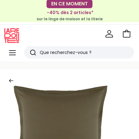
-30€ tous les 100€*
-40% dès 2 articles*
sur le meuble & la déco
sur le linge de maison et la literie
Voir
mon
La
panie
Redoute
Menu
Rechercher
Derniers
articles
vus