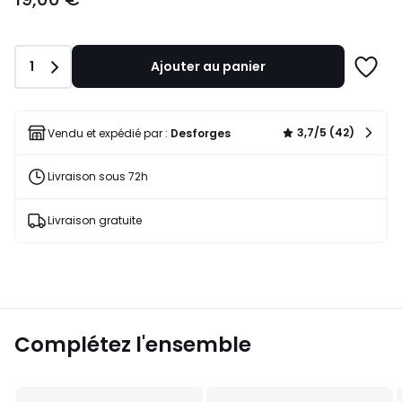
partir
de
19,00
Quantité
1
Ajouter au panier
€.
Ajoute
à
une
liste
3,7/5 (42)
Vendu et expédié par :
Desforges
Livraison sous 72h
Livraison gratuite
Complétez l'ensemble