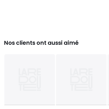
Percale 80 fils/cm², aspect mat et lisse au toucher
craquant pour une sensation de fraîcheur et de légèreté
100% coton, fibre naturelle, douce et respirante
Taie unie avec volant plat 2 cm et finition jour picot
Traversin avec ourlet simple
Couleurs
Fougère
Tailles
30x40 cm, 50x75 cm, 65x65 cm, 85x210 cm
Nos clients ont aussi aimé