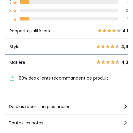
3
1
Informations,
2
0
La Redoute s'engage
1
1
Rapport
5
6
4,1
qualité-prix
4
2
Rapport qualité-prix
4,1
3
1
Style
4,4
2
Style
4,4
0
1
1
Matière
4,3
Matière
4,3
80% des clients
recommandent ce produit
80% des clients recommandent ce produit
Voir le détail de la note
Du plus récent au plus ancien
Toutes les notes