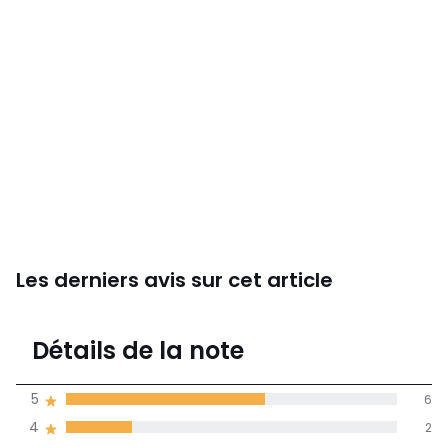
Les derniers avis sur cet article
4,2
Détails de la note
(10)
moyenne des avis
5
6
dans toutes les
4
2
langues