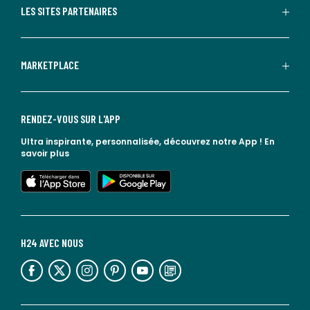
LES SITES PARTENAIRES
MARKETPLACE
RENDEZ-VOUS SUR L'APP
Ultra inspirante, personnalisée, découvrez notre App !
En
savoir plus
lien vers l'app store
lien vers google play
H24 AVEC NOUS
lien vers l'espace réseaux sociaux
lien vers l'espace réseaux sociaux
lien vers l'espace réseaux sociaux
lien vers l'espace réseaux sociaux
lien vers l'espace réseaux sociaux
lien vers le blog la redoute