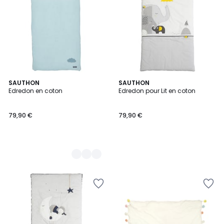
3
SAUTHON
SAUTHON
Edredon en coton
Edredon pour Lit en coton
Couleurs
79,90 €
79,90 €