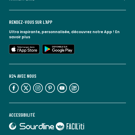
RENDEZ-VOUS SUR L'APP
Ultra inspirante, personnalisée, découvrez notre App !
En
savoir plus
lien vers l'app store
lien vers google play
H24 AVEC NOUS
lien vers l'espace réseaux sociaux
lien vers l'espace réseaux sociaux
lien vers l'espace réseaux sociaux
lien vers l'espace réseaux sociaux
lien vers l'espace réseaux sociaux
lien vers le blog la redoute
ACCESSIBILITÉ
lien vers Sourdline
lien vers Faciliti