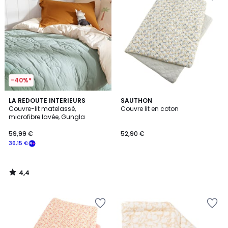
-40%*
4,4
LA REDOUTE INTERIEURS
SAUTHON
/ 5
Couvre-lit matelassé,
Couvre lit en coton
microfibre lavée, Gungla
59,99 €
52,90 €
36,15 €
4,4
/
5