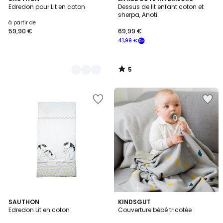
/
Edredon pour Lit en coton
Dessus de lit enfant coton et
Couleurs
5
sherpa, Anoti
à partir de
59,90 €
69,99 €
41,99 €
5
/
5
5
SAUTHON
KINDSGUT
/
Edredon Lit en coton
Couverture bébé tricotée
5