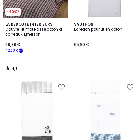
-40%*
4,9
LA REDOUTE INTERIEURS
SAUTHON
/ 5
Couvre-lit matelassé coton à
Edredon pour Lit en coton
carreaux, Emerson
69,99 €
65,90 €
42,23 €
4,9
/
5