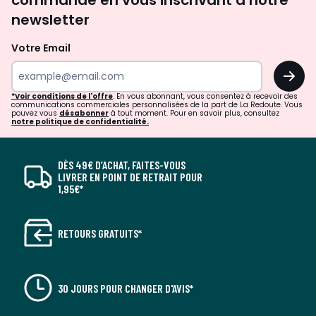
commande en vous inscrivant à notre
newsletter
Votre Email
OK
*Voir conditions de l'offre
. En vous abonnant, vous consentez à recevoir des
communications commerciales personnalisées de la part de La Redoute. Vous
pouvez vous
désabonner
à tout moment. Pour en savoir plus, consultez
notre politique de confidentialité.
DÈS 49€ D’ACHAT, FAITES-VOUS
LIVRER EN POINT DE RETRAIT POUR
1,95€*
RETOURS GRATUITS*
30 JOURS POUR CHANGER D'AVIS*