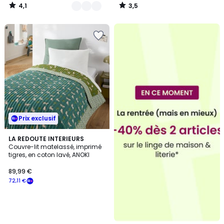
4,1
3,5
/
/
5
5
Prix exclusif
LA REDOUTE INTERIEURS
Couvre-lit matelassé, imprimé
tigres, en coton lavé, ANOKI
89,99 €
72,11 €