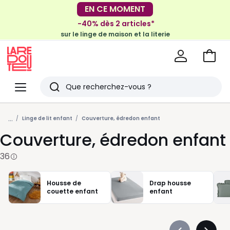
EN CE MOMENT
-30€ tous les 100€*
sur le meuble & la déco
-40% dès 2 articles*
sur le linge de maison et la literie
Voir
mon
La
panie
Redoute
Menu
Rechercher
Derniers
...
articles
Linge de lit enfant
Couverture, édredon enfant
Couverture, édredon enfant
vus
36
Housse de
Drap housse
couette enfant
enfant