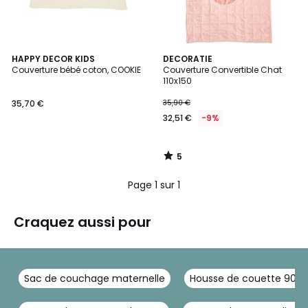
5
HAPPY DECOR KIDS
DECORATIE
/
Couverture bébé coton, COOKIE
Couverture Convertible Chat
5
110x150
35,70 €
35,90 €
32,51 €
-9%
5
/
5
Page 1 sur 1
Craquez aussi pour
Sac de couchage maternelle
Housse de couette 90x1