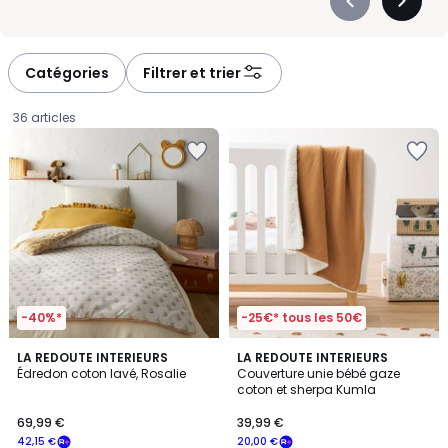
Précédent
Suivan
-
-
défiler
défiler
à
à
Catégories
Filtrer et trier
gauche
droite
36 articles
-40%*
-25€* tous les 50€
4,3
4,1
LA REDOUTE INTERIEURS
LA REDOUTE INTERIEURS
/ 5
/ 5
Édredon coton lavé, Rosalie
Couverture unie bébé gaze
coton et sherpa Kumla
69,99
69,99 €
39,99 €
€
42,15 €
20,00 €
souscrivez