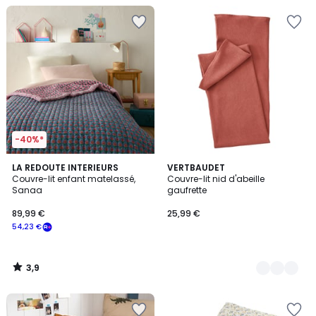
-40%*
3,9
LA REDOUTE INTERIEURS
2
VERTBAUDET
/ 5
Couvre-lit enfant matelassé,
Couvre-lit nid d'abeille
Couleurs
Sanaa
gaufrette
89,99 €
25,99 €
54,23 €
3,9
/
5