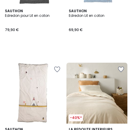
SAUTHON
SAUTHON
Edredon pour Lit en coton
Edredon Lit en coton
79,90 €
69,90 €
-40%*
5
4
SAUTHON
LA REDOUTE INTERIEURS