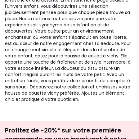
la rêverie et à la détente. En visitant notre page dédiée à
l'univers enfant, vous découvrirez une sélection
judicieusement pensée pour que chaque pièce trouve sa
place. Nous mettons tout en œuvre pour que votre
expérience soit synonyme de satisfaction et de
découvertes. Votre quête pour un environnement
enchanteur, où votre enfant s'épanouit en toute liberté,
est au cœur de notre engagement chez La Redoute. Pour
un changement simple et élégant dans la chambre de
votre enfant, optez pour la housse de couette vichy. Elle
apporte une touche de fraîcheur et de style intemporel à
votre espace intérieur. La douceur du tissu assure un
confort inégalé durant les nuits de votre petit. Avec un
entretien facile, vous profitez de moments de complicité
sans souci. Découvrez notre collection et choisissez votre
housse de couette vichy
préférée. Ajoutez un élément
chic et pratique à votre quotidien.
Inscription
Profitez de -20%* sur votre première
newsletter