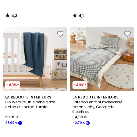
à
notre
4,3
4,1
programme
/
/
5
5
pour
payer
à
la
place
42,15
€.
-40%*
-40%*
4,1
3,5
5
LA REDOUTE INTERIEURS
LA REDOUTE INTERIEURS
/ 5
/ 5
Couverture unie bébé gaze
Edredon enfant matelassé
Couleurs
coton et sherpa Kumla
coton vichy, Georgette
à partir de
39,99 €
84,99 €
23,99 €
42,70 €