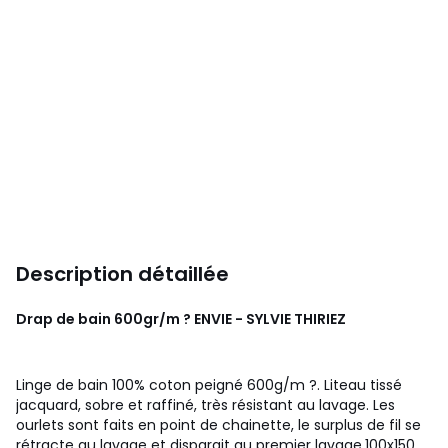
Description détaillée
Drap de bain 600gr/m ? ENVIE - SYLVIE THIRIEZ
Linge de bain 100% coton peigné 600g/m ?. Liteau tissé
jacquard, sobre et raffiné, très résistant au lavage. Les
ourlets sont faits en point de chainette, le surplus de fil se
rétracte au lavage et disparait au premier lavage.100x150