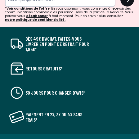
*Voir conditions de l'offre
. En vous abonnant, vous consentez à recevoir des
communications commerciales personnalisées de la part de La Redoute. Vous
pouvez vous
désabonner
à tout moment. Pour en savoir plus, consultez
notre politique de confidentialité.
DÈS 49€ D’ACHAT, FAITES-VOUS
LIVRER EN POINT DE RETRAIT POUR
1,95€*
RETOURS GRATUITS*
30 JOURS POUR CHANGER D'AVIS*
PAIEMENT EN 2X, 3X OU 4X SANS
FRAIS*