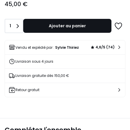
45,00 €
€.
Quantité
1
Ajouter au panier
Ajoute
à
une
liste
4,6/5 (74)
Vendu et expédié par :
Sylvie Thiriez
Livraison sous 4 jours
Livraison gratuite dès 150,00 €
Retour gratuit