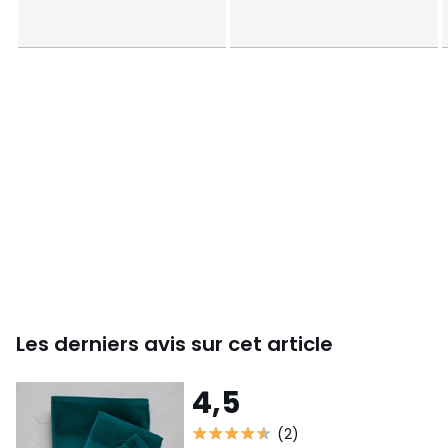
Couleurs
Bleu Abîme, Marron Taupe, Bleu Mer Du Nord,
Bleu Nautic, Vert Émeraude, Gris Manhattan, Rose
Kérala, Rose Middleton, Vert Vétiver, Beige Graine,
Prune, Terre cuite, Blanc, Miel, Cacao
Tailles
100X150 cm
Les derniers avis sur cet article
4,5
(2)