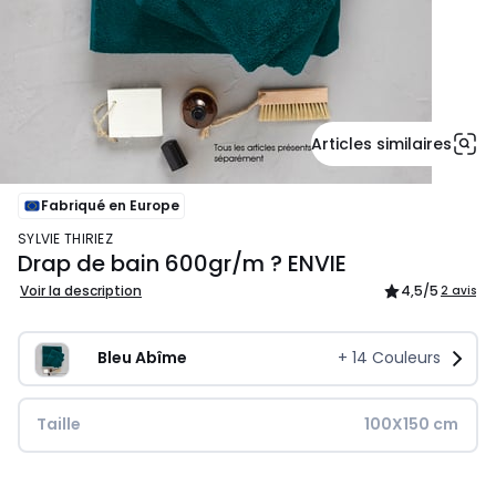
Articles similaires
Fabriqué en Europe
SYLVIE THIRIEZ
Drap de bain 600gr/m ? ENVIE
Voir la description
4,5
/5
2 avis
Bleu Abîme
+
14
Couleurs
Taille
100X150 cm
45,00