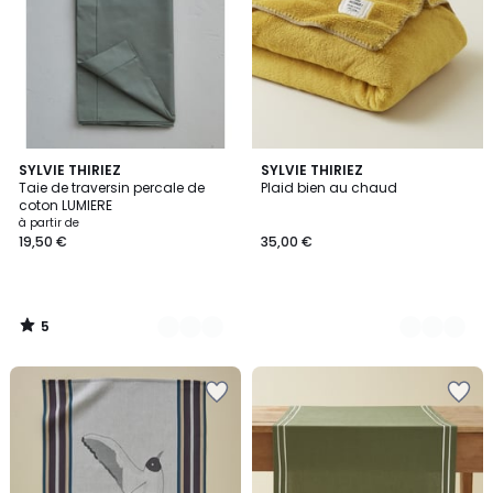
5
14
SYLVIE THIRIEZ
5
SYLVIE THIRIEZ
/
Taie de traversin percale de
Plaid bien au chaud
Couleurs
Couleurs
5
coton LUMIERE
à partir de
19,50 €
35,00 €
5
/
5