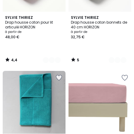
4,4
5
11
SYLVIE THIRIEZ
6
SYLVIE THIRIEZ
/ 5
/
Drap housse coton pour lit
Drap housse coton bonnets de
Couleurs
Couleurs
5
articulé HORIZON
40 cm HORIZON
à partir de
à partir de
48,00 €
32,75 €
4,4
5
/
/
5
5