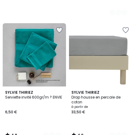
4,8
4,9
15
SYLVIE THIRIEZ
16
SYLVIE THIRIEZ
/ 5
/ 5
Serviette invité 600gr/m ? ENVIE
Drap housse en percale de
Couleurs
Couleurs
coton
à partir de
6,50 €
33,50 €