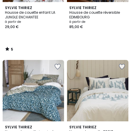
5
SYLVIE THIRIEZ
SYLVIE THIRIEZ
/
Housse de couette enfant LA
Housse de couette réversible
5
JUNGLE ENCHANTEE
EDIMBOURG
à partir de
à partir de
29,00 €
85,00 €
5
/
5
5
SYLVIE THIRIEZ
SYLVIE THIRIEZ