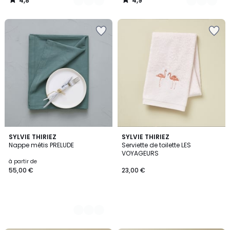
4,8
4,9
/
/
5
5
3
SYLVIE THIRIEZ
SYLVIE THIRIEZ
Nappe métis PRELUDE
Serviette de toilette LES
Couleurs
VOYAGEURS
à partir de
55,00 €
23,00 €