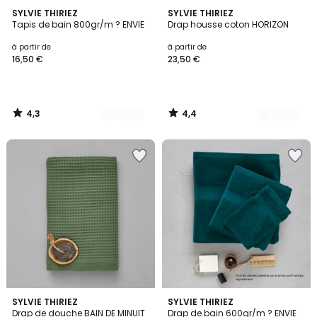
4,3
4,4
14
SYLVIE THIRIEZ
11
SYLVIE THIRIEZ
/ 5
/ 5
Tapis de bain 800gr/m ? ENVIE
Drap housse coton HORIZON
Couleurs
Couleurs
à partir de
à partir de
16,50 €
23,50 €
4,3
4,4
/
/
5
5
4,5
5
SYLVIE THIRIEZ
15
SYLVIE THIRIEZ
/ 5
Drap de douche BAIN DE MINUIT
Drap de bain 600gr/m ? ENVIE