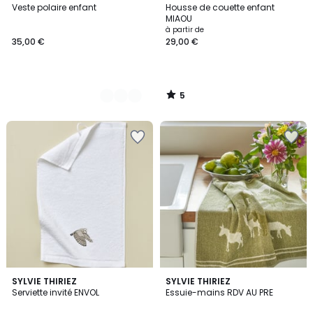
/
Veste polaire enfant
Housse de couette enfant
Couleurs
5
MIAOU
à partir de
35,00 €
29,00 €
5
/
5
SYLVIE THIRIEZ
SYLVIE THIRIEZ
Serviette invité ENVOL
Essuie-mains RDV AU PRE