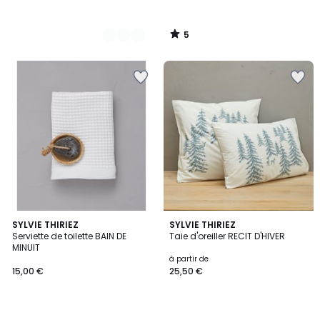
5
/
5
5
5
3
SYLVIE THIRIEZ
SYLVIE THIRIEZ
/
/
Serviette de toilette BAIN DE
Taie d'oreiller RECIT D'HIVER
Couleurs
5
5
MINUIT
à partir de
15,00 €
25,50 €