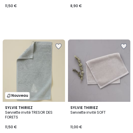
11,50 €
8,90 €
Nouveau
SYLVIE THIRIEZ
4
SYLVIE THIRIEZ
Serviette invité TRESOR DES
Serviette invité SOFT
Couleurs
FORETS
11,50 €
11,00 €