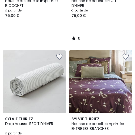
/
Housse de couette imprimée
Housse de couette RECIT
5
RICOCHET
D'HIVER
à partir de
à partir de
75,00 €
75,00 €
5
/
5
SYLVIE THIRIEZ
SYLVIE THIRIEZ
Drap housse RECIT D'HIVER
Housse de couette imprimée
ENTRE LES BRANCHES
à partir de