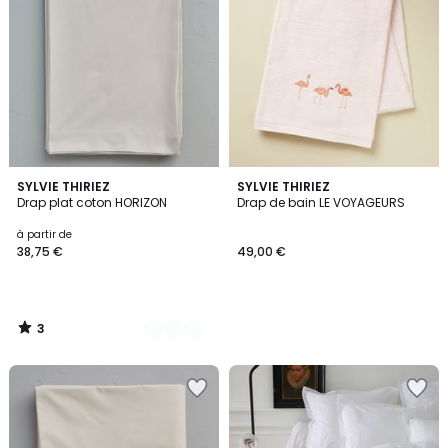
3
11
SYLVIE THIRIEZ
SYLVIE THIRIEZ
/
Drap plat coton HORIZON
Drap de bain LE VOYAGEURS
Couleurs
5
à partir de
38,75 €
49,00 €
3
/
5