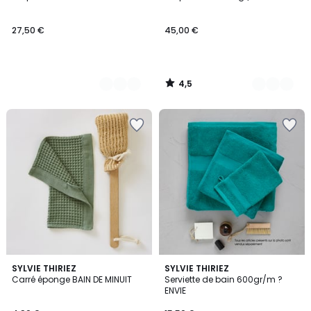
Couleurs
Couleurs
27,50 €
45,00 €
4,5
/
5
5
4,5
5
SYLVIE THIRIEZ
15
SYLVIE THIRIEZ
/
/ 5
Carré éponge BAIN DE MINUIT
Serviette de bain 600gr/m ?
Couleurs
Couleurs
5
ENVIE