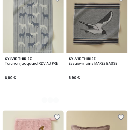
2
SYLVIE THIRIEZ
SYLVIE THIRIEZ
Torchon jacquard RDV AU PRE
Essuie-mains MAREE BASSE
Couleurs
8,90 €
8,90 €