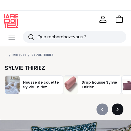
Voir
mon
La
panie
Redoute
Menu
Rechercher
Derniers
...
articles
Marques
SYLVIE THIRIEZ
vus
SYLVIE THIRIEZ
Housse de couette
Drap housse Sylvie
Sylvie Thiriez
Thiriez
Précédent
Suivan
-
-
défiler
défiler
à
à