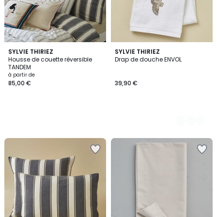
SYLVIE THIRIEZ
2
SYLVIE THIRIEZ
Housse de couette réversible
Drap de douche ENVOL
Couleurs
TANDEM
à partir de
85,00 €
39,90 €