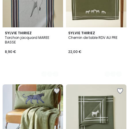
2
SYLVIE THIRIEZ
2
SYLVIE THIRIEZ
Torchon jacquard MAREE
Chemin de table RDV AU PRE
Couleurs
Couleurs
BASSE
8,90 €
22,00 €