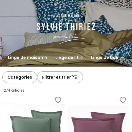
gauche
droite
Linge de maison
Linge de lit
Linge de bain
Catégories
Filtrer et trier
274 articles