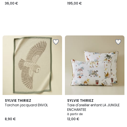
36,00 €
195,00 €
5
2
SYLVIE THIRIEZ
SYLVIE THIRIEZ
/
Torchon jacquard ENVOL
Taie d'oreiller enfant LA JUNGLE
Couleurs
5
ENCHANTEE
à partir de
8,90 €
12,00 €