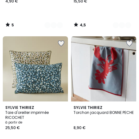
4,90 €
15,50 €
5
4,5
/
/
5
5
SYLVIE THIRIEZ
2
SYLVIE THIRIEZ
Taie d'oreiller imprimée
Torchon jacquard BONNE PECHE
Couleurs
RICOCHET
à partir de
25,50 €
8,90 €