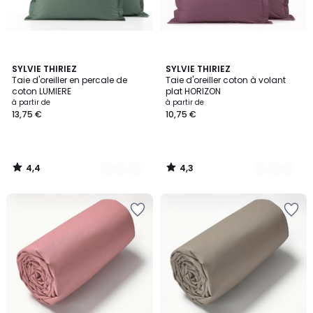
4,4
4,3
17
SYLVIE THIRIEZ
11
SYLVIE THIRIEZ
/ 5
/ 5
Taie d'oreiller en percale de
Taie d'oreiller coton à volant
Couleurs
Couleurs
coton LUMIERE
plat HORIZON
Prix
à partir de
à partir de
13,75 €
10,75 €
à
partir
de
13,75
4,4
4,3
€.
/
/
5
5