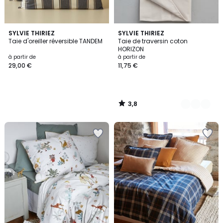
3,8
SYLVIE THIRIEZ
11
SYLVIE THIRIEZ
/ 5
Taie d'oreiller réversible TANDEM
Taie de traversin coton
Couleurs
HORIZON
à partir de
à partir de
29,00 €
11,75 €
3,8
/
5