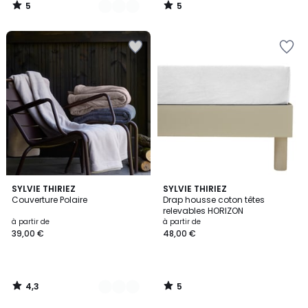
5
5
/
/
5
5
4,3
5
3
SYLVIE THIRIEZ
SYLVIE THIRIEZ
/ 5
/
Couverture Polaire
Drap housse coton têtes
Couleurs
5
relevables HORIZON
à partir de
à partir de
39,00 €
48,00 €
4,3
5
/
/
5
5