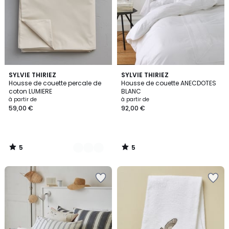
5
5
17
SYLVIE THIRIEZ
SYLVIE THIRIEZ
/
/
Housse de couette percale de
Housse de couette ANECDOTES
Couleurs
5
5
coton LUMIERE
BLANC
à partir de
à partir de
59,00 €
92,00 €
5
5
/
/
5
5