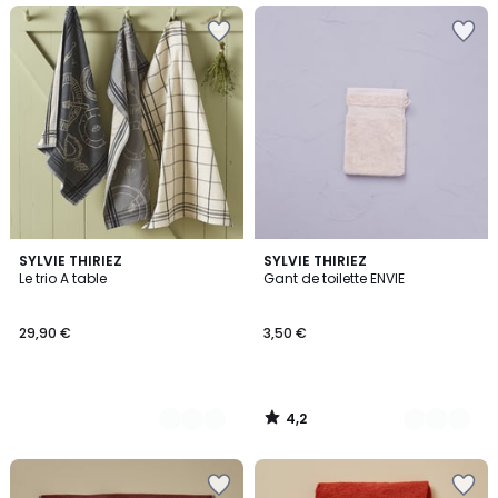
4,2
2
SYLVIE THIRIEZ
13
SYLVIE THIRIEZ
/ 5
Le trio A table
Gant de toilette ENVIE
Couleurs
Couleurs
29,90 €
3,50 €
4,2
/
5