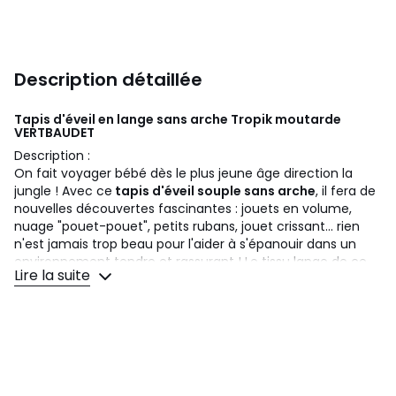
Description détaillée
Tapis d'éveil en lange sans arche Tropik moutarde
VERTBAUDET
Description :
On fait voyager bébé dès le plus jeune âge direction la
jungle ! Avec ce
tapis d'éveil souple sans arche
, il fera de
nouvelles découvertes fascinantes : jouets en volume,
nuage "pouet-pouet", petits rubans, jouet crissant... rien
n'est jamais trop beau pour l'aider à s'épanouir dans un
environnement tendre et rassurant ! Le tissu lange de ce
Lire la suite
tapis d'éveil souple
entoure votre bébé de douceur et
vous permet de le plier et le déplacer facilement !
DIMENSIONS
100 x 100 cm
Jouets attachés au tapis : 1 tigre appliqué avec les
oreilles en volume - 1 nuage appliqué avec "pouet-pouet"