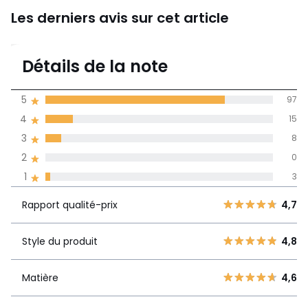
Les derniers avis sur cet article
4,7
Détails de la note
(123)
moyenne des avis
5
97
dans toutes les
4
15
langues
3
8
Informations,
2
0
La Redoute s'engage
1
3
Rapport
5
97
4,7
qualité-prix
4
15
Rapport qualité-prix
4,7
3
8
Style du
4,8
2
Style du produit
4,8
0
produit
1
3
Matière
4,6
Matière
4,6
Ce produit taille :