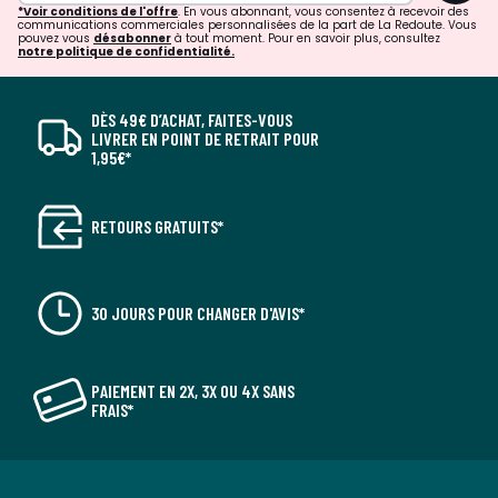
*Voir conditions de l'offre
. En vous abonnant, vous consentez à recevoir des
communications commerciales personnalisées de la part de La Redoute. Vous
pouvez vous
désabonner
à tout moment. Pour en savoir plus, consultez
notre politique de confidentialité.
DÈS 49€ D’ACHAT, FAITES-VOUS
LIVRER EN POINT DE RETRAIT POUR
1,95€*
RETOURS GRATUITS*
30 JOURS POUR CHANGER D'AVIS*
PAIEMENT EN 2X, 3X OU 4X SANS
FRAIS*