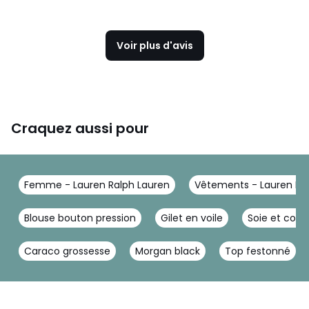
Voir plus d'avis
Craquez aussi pour
Femme - Lauren Ralph Lauren
Vêtements - Lauren Ra
Blouse bouton pression
Gilet en voile
Soie et cot
Caraco grossesse
Morgan black
Top festonné