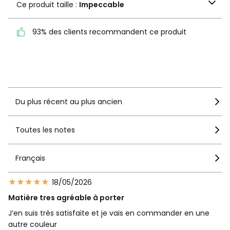
Ce produit taille :
Impeccable
Impeccable
93% des clients recommandent ce produit
93% des clients
recommandent ce produit
Voir le détail de la note
Du plus récent au plus ancien
Toutes les notes
Français
18/05/2026
Matière tres agréable à porter
J’en suis très satisfaite et je vais en commander en une
autre couleur