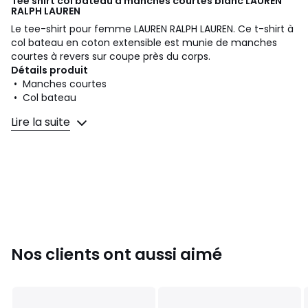
Tee shirt col bateau à manches courtes blanc
LAUREN
RALPH LAUREN
Le tee-shirt pour femme LAUREN RALPH LAUREN. Ce t-shirt à
col bateau en coton extensible est munie de manches
courtes à revers sur coupe près du corps.
Détails produit
• Manches courtes
• Col bateau
Lire la suite
Composition et Entretien
• 94% coton, 6% élasthanne
• Pour l'entretien, merci de vous référer aux indications
figurant sur l'étiquette du produit
Couleurs
Blanc
Tailles
XS, S, M, L, XL
Caractéristiques environnementales de l’emballage
Nos clients ont aussi aimé
En savoir plus sur nos emballages