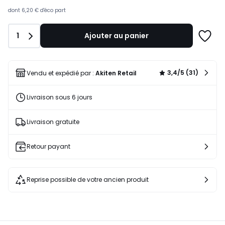
dont
6,20 €
d'éco part
Quantité
1
Ajouter au panier
Ajoute
à
une
liste
3,4/5 (31)
Vendu et expédié par :
Akiten Retail
Livraison sous 6 jours
Livraison gratuite
Retour payant
Reprise possible de votre ancien produit