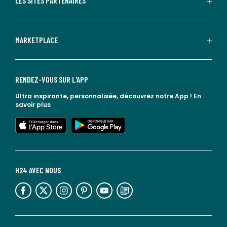
LES SITES PARTENAIRES
MARKETPLACE
RENDEZ-VOUS SUR L'APP
Ultra inspirante, personnalisée, découvrez notre App !
En
savoir plus
lien vers l'app store
lien vers google play
H24 AVEC NOUS
lien vers l'espace réseaux sociaux
lien vers l'espace réseaux sociaux
lien vers l'espace réseaux sociaux
lien vers l'espace réseaux sociaux
lien vers l'espace réseaux sociaux
lien vers le blog la redoute