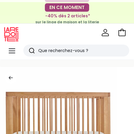
-30€ tous les 100€*
EN CE MOMENT
sur le meuble & la déco
-40% dès 2 articles*
sur le linge de maison et la literie
Voir
mon
La
panie
Redoute
Menu
Rechercher
Derniers
articles
vus