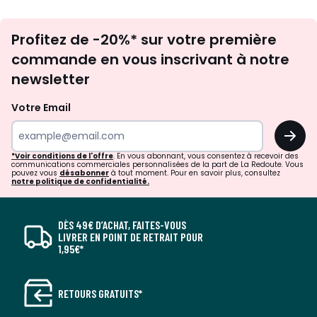
Inscription
Profitez de -20%* sur votre première
newsletter
commande en vous inscrivant à notre
newsletter
Votre Email
OK
*Voir conditions de l'offre
. En vous abonnant, vous consentez à recevoir des
communications commerciales personnalisées de la part de La Redoute. Vous
pouvez vous
désabonner
à tout moment. Pour en savoir plus, consultez
notre politique de confidentialité.
DÈS 49€ D’ACHAT, FAITES-VOUS
LIVRER EN POINT DE RETRAIT POUR
1,95€*
RETOURS GRATUITS*