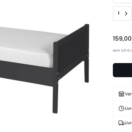
Quant
1
159,00
159,00
€.
dont
2,10 €
Ven
Liv
Liv