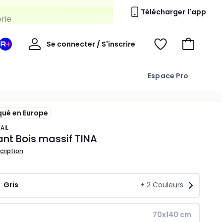
erie
Télécharger l'app
Mon
Se connecter / S'inscrire
Mon
Voir
Voir
compte
espace
mes
mon
La
favoris
panier
Espace Pro
Redoute
+
qué en Europe
TAIL
fant Bois massif TINA
scription
Gris
+
2
Couleurs
70x140 cm