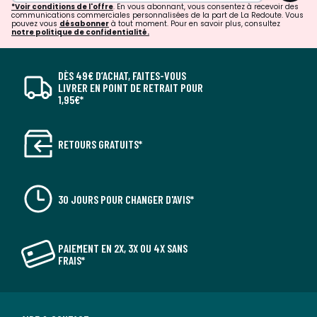
*Voir conditions de l'offre
. En vous abonnant, vous consentez à recevoir des
communications commerciales personnalisées de la part de La Redoute. Vous
pouvez vous
désabonner
à tout moment. Pour en savoir plus, consultez
notre politique de confidentialité.
DÈS 49€ D’ACHAT, FAITES-VOUS
LIVRER EN POINT DE RETRAIT POUR
1,95€*
RETOURS GRATUITS*
30 JOURS POUR CHANGER D'AVIS*
PAIEMENT EN 2X, 3X OU 4X SANS
FRAIS*