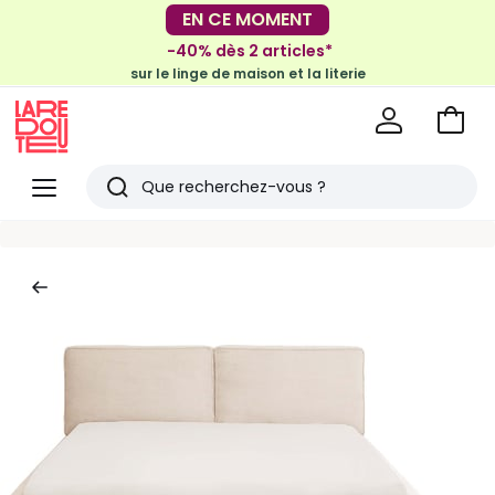
-30€ tous les 100€*
EN CE MOMENT
sur le meuble & la déco
-40% dès 2 articles*
sur le linge de maison et la literie
Voir
mon
La
panie
Redoute
Menu
Rechercher
Derniers
articles
vus