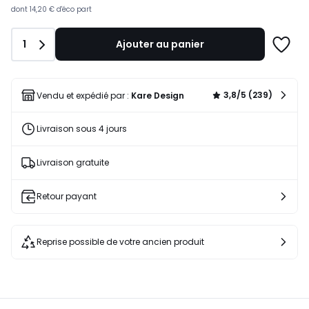
lieu
dont
14,20 €
d'éco part
de
1499,00
Quantité
1
Ajouter au panier
€
Ajoute
20%
à
de
une
réduction
liste
3,8/5 (239)
Vendu et expédié par :
Kare Design
appliquée.
Livraison sous 4 jours
Livraison gratuite
Retour payant
Reprise possible de votre ancien produit