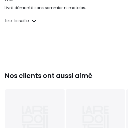
Livré démonté sans sommier ni matelas.
Couleurs
Beige
Lire la suite
Tailles
160x200 cm
Nos clients ont aussi aimé