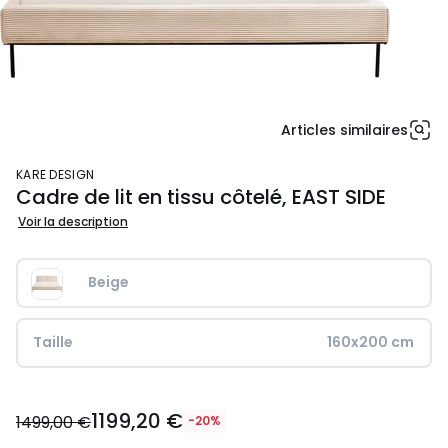
Articles similaires
KARE DESIGN
Cadre de lit en tissu côtelé, EAST SIDE
Voir la description
Beige
Taille
160x200 cm
1199,20
1199,20 €
€
1499,00 €
-20%
au