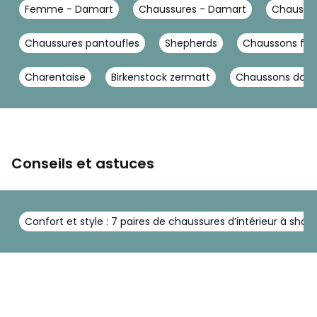
Femme - Damart
Chaussures - Damart
Chausso
Chaussures pantoufles
Shepherds
Chaussons fe
Charentaise
Birkenstock zermatt
Chaussons doux
Conseils et astuces
Confort et style : 7 paires de chaussures d’intérieur à shopp