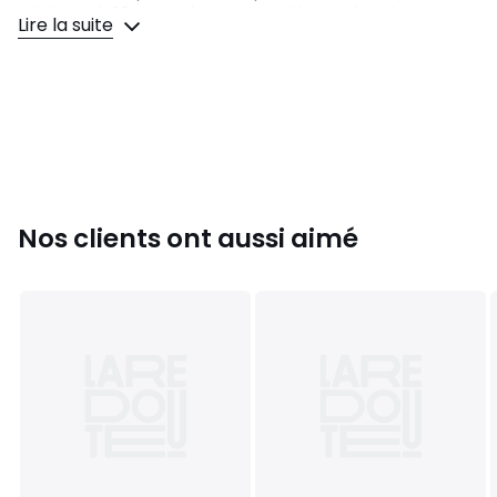
Fabriqués à 38% en polyester recyclé. Tous les chaussons
Lire la suite
femme sont à retrouver sur ce site.
Composition et Entretien
• 100% Polyester
• Pour l'entretien, merci de vous référer aux indications
figurant sur l'étiquette du produit.
Couleurs
Gris, Bleu Indigo
Tailles
36/38, 39/40
Nos clients ont aussi aimé