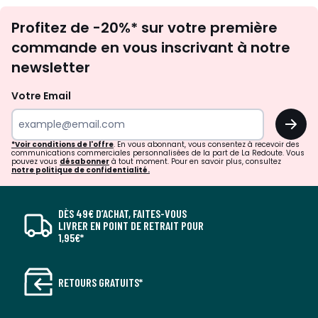
Inscription
Profitez de -20%* sur votre première
newsletter
commande en vous inscrivant à notre
newsletter
Votre Email
OK
*Voir conditions de l'offre
. En vous abonnant, vous consentez à recevoir des
communications commerciales personnalisées de la part de La Redoute. Vous
pouvez vous
désabonner
à tout moment. Pour en savoir plus, consultez
notre politique de confidentialité.
DÈS 49€ D’ACHAT, FAITES-VOUS
LIVRER EN POINT DE RETRAIT POUR
1,95€*
RETOURS GRATUITS*