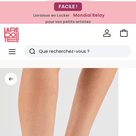
-20% dès 39€*
FACILE !
sur la mode
Mondial Relay
Livraison en Locker
pour vos petits articles
Voir
mon
La
panie
Redoute
Menu
Rechercher
Derniers
articles
vus