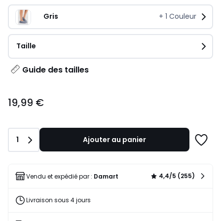
Gris
+
1
Couleur
Taille
Guide des tailles
19,99
19,99 €
€.
Quantité
1
Ajouter au panier
Ajoute
à
une
liste
4,4/5 (255)
Vendu et expédié par :
Damart
Livraison sous 4 jours