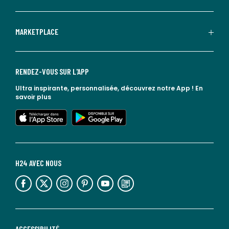
MARKETPLACE
RENDEZ-VOUS SUR L'APP
Ultra inspirante, personnalisée, découvrez notre App !
En
savoir plus
lien vers l'app store
lien vers google play
H24 AVEC NOUS
lien vers l'espace réseaux sociaux
lien vers l'espace réseaux sociaux
lien vers l'espace réseaux sociaux
lien vers l'espace réseaux sociaux
lien vers l'espace réseaux sociaux
lien vers le blog la redoute
ACCESSIBILITÉ