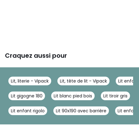
Craquez aussi pour
Lit, literie - Vipack
Lit, tête de lit - Vipack
Lit enfan
Lit gigogne 180
Lit blanc pied bois
Lit tiroir gris
Lit enfant rigolo
Lit 90x190 avec barrière
Lit enfan