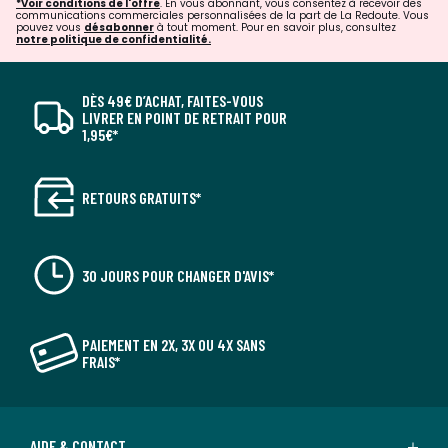
*Voir conditions de l'offre
. En vous abonnant, vous consentez à recevoir des
communications commerciales personnalisées de la part de La Redoute. Vous
pouvez vous
désabonner
à tout moment. Pour en savoir plus, consultez
notre politique de confidentialité.
DÈS 49€ D’ACHAT, FAITES-VOUS
LIVRER EN POINT DE RETRAIT POUR
1,95€*
RETOURS GRATUITS*
30 JOURS POUR CHANGER D'AVIS*
PAIEMENT EN 2X, 3X OU 4X SANS
FRAIS*
AIDE & CONTACT