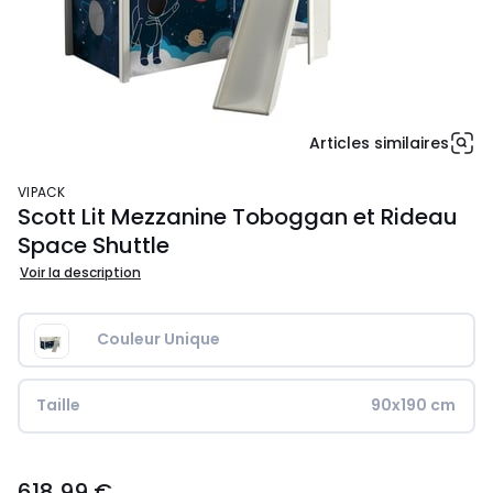
Articles similaires
VIPACK
Scott Lit Mezzanine Toboggan et Rideau
Space Shuttle
Voir la description
Couleur Unique
Taille
90x190 cm
618,99
618,99 €
€.