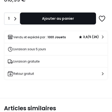
Quantité
1
Ajouter au panier
Ajoute
à
une
liste
3,6/5 (26)
Vendu et expédié par :
1001 Jouets
Livraison sous 5 jours
Livraison gratuite
Retour gratuit
Articles similaires