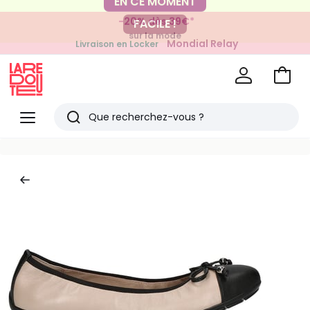
-20% dès 39€*
FACILE !
sur la mode
Mondial Relay
Livraison en Locker
pour vos petits articles
Voir
mon
La
panie
Redoute
Menu
Rechercher
Derniers
articles
vus