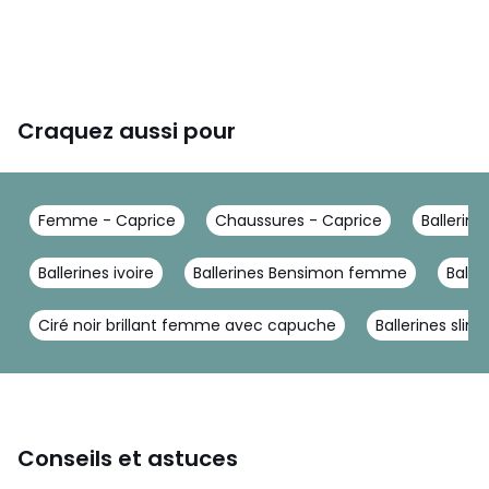
Craquez aussi pour
Femme - Caprice
Chaussures - Caprice
Ballerine
Ballerines ivoire
Ballerines Bensimon femme
Balle
Ciré noir brillant femme avec capuche
Ballerines slin
Conseils et astuces