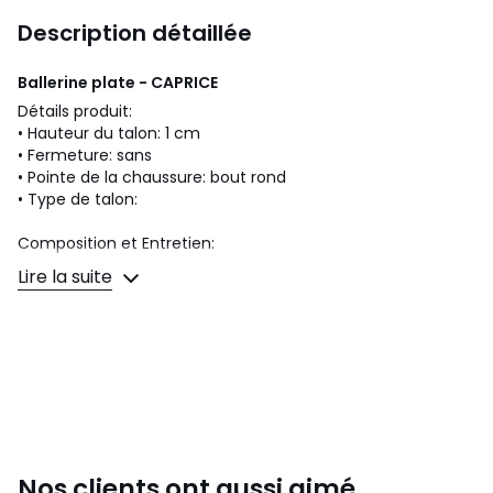
Description détaillée
Ballerine plate - CAPRICE
Détails produit:
• Hauteur du talon: 1 cm
• Fermeture: sans
• Pointe de la chaussure: bout rond
• Type de talon:
Composition et Entretien:
Lire la suite
Fiche produit relative aux qualités et caractéristiques
environnementales:
• Origine de fabrication (montage, finition): Bangladesh
• Le produit ne contient pas de matériaux recyclés
• Emballage est entièrement recyclable et réemployable
• Provence de piquage: Bangladesh
Couleurs
Beige Nude, Noir Zèbre
Nos clients ont aussi aimé
Tailles
36, 37, 38, 39, 41