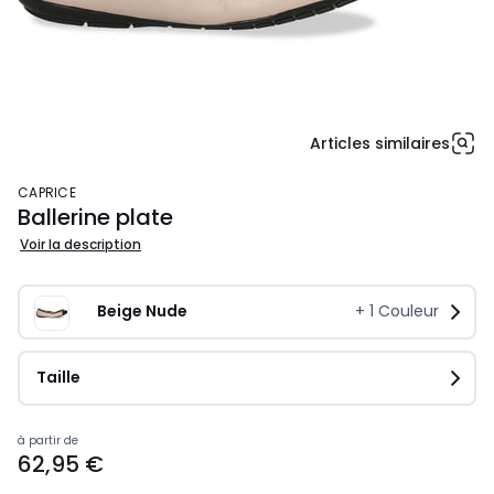
Articles similaires
CAPRICE
Ballerine plate
Voir la description
Beige Nude
+
1
Couleur
Taille
Prix
à partir de
62,95 €
à
partir