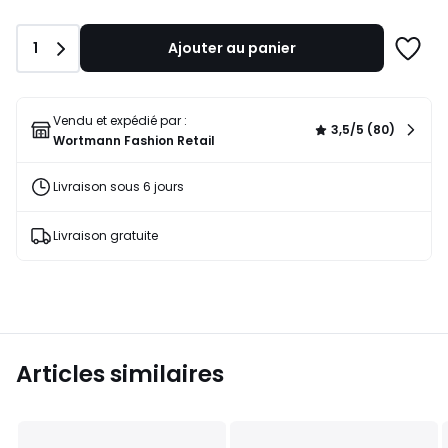
de
62,95
Quantité
1
Ajouter au panier
€.
Ajoute
à
une
liste
Vendu et expédié par :
3,5/5 (80)
Wortmann Fashion Retail
Livraison sous 6 jours
Livraison gratuite
Articles similaires