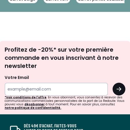
Inscription
Profitez de -20%* sur votre première
newsletter
commande en vous inscrivant à notre
newsletter
Votre Email
OK
*Voir conditions de l'offre
. En vous abonnant, vous consentez à recevoir des
communications commerciales personnalisées de la part de La Redoute. Vous
pouvez vous
désabonner
à tout moment. Pour en savoir plus, consultez
notre politique de confidentialité.
DÈS 49€ D’ACHAT, FAITES-VOUS