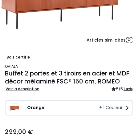
Articles similaires
Bois certifié
OVIALA
Buffet 2 portes et 3 tiroirs en acier et MDF
décor mélaminé FSC® 150 cm, ROMEO
Voir la description
5
/5
1 avis
Orange
+
1
Couleur
299,00
299,00 €
€.