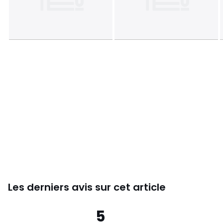
recherchent une solution de rangement à la fois élégante
et fonctionnelle.
Dimensions : Hauteur 75 cm, Profondeur 40 cm, Longueur
150 cm et Poids 25 kgs
Couleurs
Orange, Beige
Tailles
Taille Unique
Les derniers avis sur cet article
5