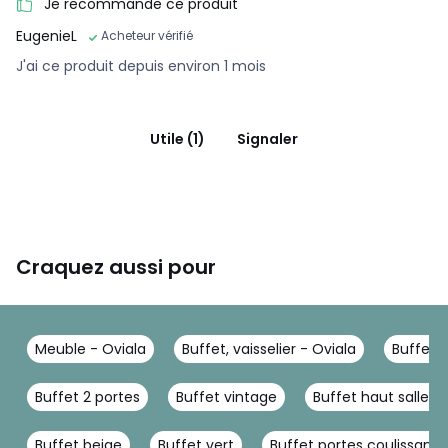
Je recommande ce produit
EugenieL
Acheteur vérifié
J'ai ce produit depuis environ 1 mois
Utile (1)
Signaler
Craquez aussi pour
Meuble - Oviala
Buffet, vaisselier - Oviala
Buffet -
Buffet 2 portes
Buffet vintage
Buffet haut salle 
Buffet beige
Buffet vert
Buffet portes coulissante