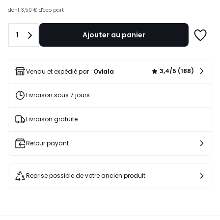
dont
3,50 €
d'éco part
Quantité
1
Ajouter au panier
Ajoute
à
une
liste
3,4/5 (188)
Vendu et expédié par :
Oviala
Livraison sous 7 jours
Livraison gratuite
Retour payant
Reprise possible de votre ancien produit