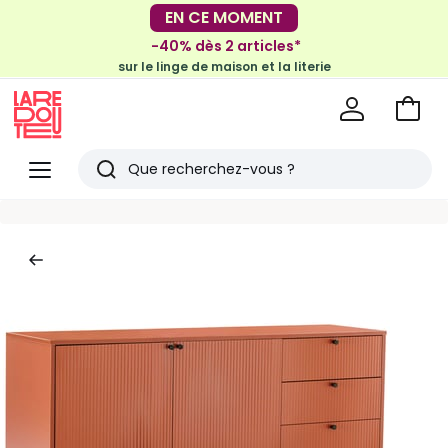
EN CE MOMENT
-30€ tous les 100€*
sur le meuble & la déco
-40% dès 2 articles*
sur le linge de maison et la literie
Voir
mon
La
panie
Redoute
Menu
Rechercher
Derniers
articles
vus