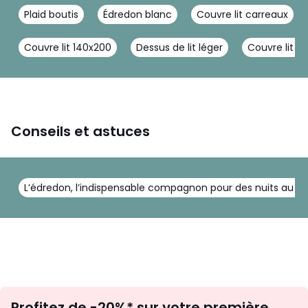
Plaid boutis
Édredon blanc
Couvre lit carreaux
Couvre lit 140x200
Dessus de lit léger
Couvre lit ro
Conseils et astuces
L’édredon, l’indispensable compagnon pour des nuits au c
Inscription
Profitez de -20%* sur votre première