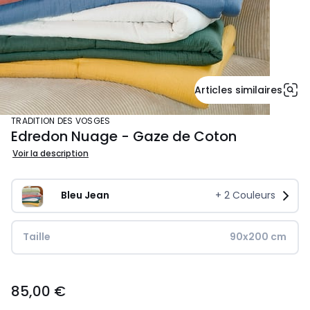
Articles similaires
TRADITION DES VOSGES
Edredon Nuage - Gaze de Coton
Voir la description
Bleu Jean
+
2
Couleurs
Taille
90x200 cm
85,00
85,00 €
€.