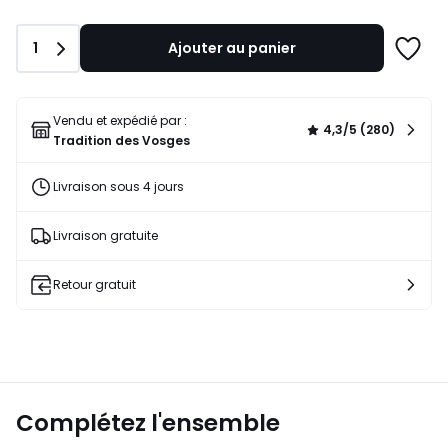
Quantité
1
Ajouter au panier
Ajoute
à
une
liste
Vendu et expédié par :
4,3/5 (280)
Tradition des Vosges
Livraison sous 4 jours
Livraison gratuite
Retour gratuit
Complétez l'ensemble