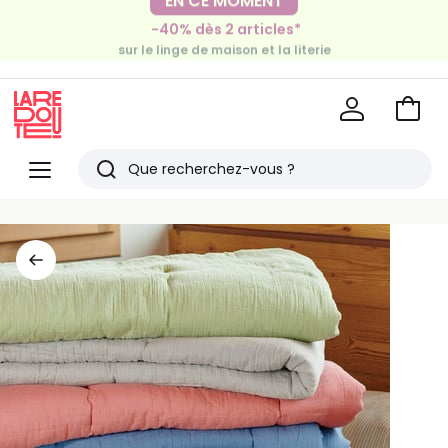
-30€ tous les 100€*
-40% dès 2 articles*
sur le meuble & la déco
sur le linge de maison et la literie
Voir
mon
La
panie
Redoute
Menu
Rechercher
Derniers
articles
vus