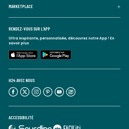
MARKETPLACE
RENDEZ-VOUS SUR L'APP
Ultra inspirante, personnalisée, découvrez notre App !
En
savoir plus
lien vers l'app store
lien vers google play
H24 AVEC NOUS
lien vers l'espace réseaux sociaux
lien vers l'espace réseaux sociaux
lien vers l'espace réseaux sociaux
lien vers l'espace réseaux sociaux
lien vers l'espace réseaux sociaux
lien vers le blog la redoute
ACCESSIBILITÉ
lien vers Sourdline
lien vers Faciliti