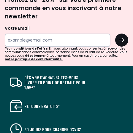
newsletter
commande en vous inscrivant à notre
newsletter
Votre Email
OK
*Voir conditions de l'offre
. En vous abonnant, vous consentez à recevoir des
communications commerciales personnalisées de la part de La Redoute. Vous
pouvez vous
désabonner
à tout moment. Pour en savoir plus, consultez
notre politique de confidentialité.
DÈS 49€ D’ACHAT, FAITES-VOUS
LIVRER EN POINT DE RETRAIT POUR
1,95€*
RETOURS GRATUITS*
30 JOURS POUR CHANGER D'AVIS*