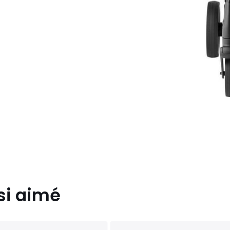
si aimé