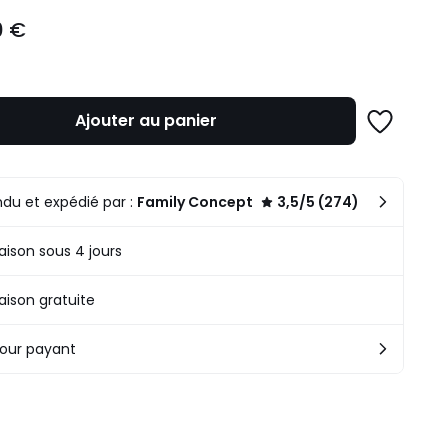
0 €
Ajouter au panier
Ajouter
à
une
liste
du et expédié par :
Family Concept
3,5/5 (274)
raison sous 4 jours
raison gratuite
our payant