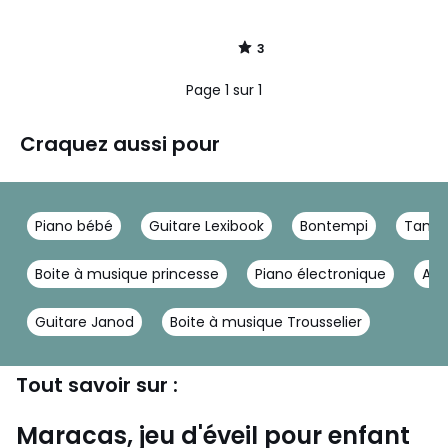
3
/
5
Page 1 sur 1
Craquez aussi pour
Piano bébé
Guitare Lexibook
Bontempi
Tambo
Boite à musique princesse
Piano électronique
An
Guitare Janod
Boite à musique Trousselier
Tout savoir sur :
Maracas, jeu d'éveil pour enfant