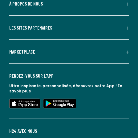
À PROPOS DE NOUS
LES SITES PARTENAIRES
MARKETPLACE
RENDEZ-VOUS SUR L'APP
Ultra inspirante, personnalisée, découvrez notre App !
En
savoir plus
lien vers l'app store
lien vers google play
H24 AVEC NOUS
lien vers l'espace réseaux sociaux
lien vers l'espace réseaux sociaux
lien vers l'espace réseaux sociaux
lien vers l'espace réseaux sociaux
lien vers l'espace réseaux sociaux
lien vers le blog la redoute