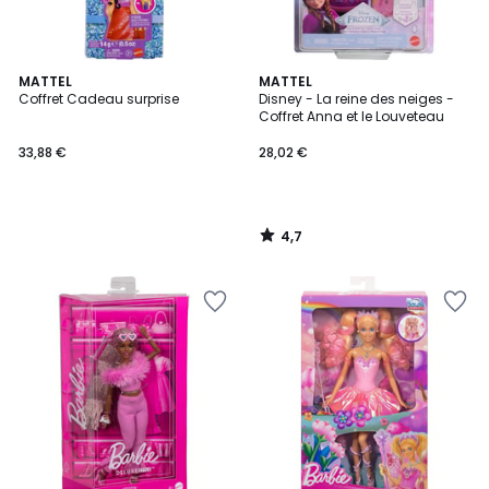
4,7
MATTEL
MATTEL
/ 5
Coffret Cadeau surprise
Disney - La reine des neiges -
Coffret Anna et le Louveteau
33,88 €
28,02 €
4,7
/
5