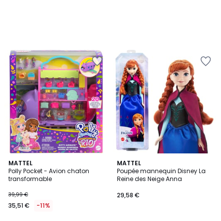
5
MATTEL
MATTEL
/
Polly Pocket - Avion chaton
Poupée mannequin Disney La
5
transformable
Reine des Neige Anna
39,99 €
29,58 €
35,51 €
-11%