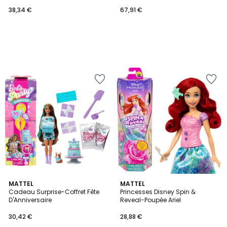
38,34 €
67,91 €
4,8
4,8
MATTEL
MATTEL
/ 5
/ 5
Cadeau Surprise-Coffret Fête
Princesses Disney Spin &
D'Anniversaire
Reveal-Poupée Ariel
30,42 €
28,88 €