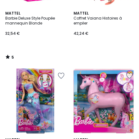
5
MATTEL
MATTEL
/
Barbie Deluxe Style Poupée
Coffret Vaiana Histoires à
5
mannequin Blonde
empiler
32,54 €
42,24 €
5
/
5