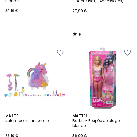
5
Blondes
Chanteuse (+ Accessoires) -
30 cm
30,19 €
27,99 €
5
/
5
4,8
MATTEL
MATTEL
/ 5
salon licorne arc en ciel
Barbie - Poupée de plage
blonde
73,10 €
36,00 €