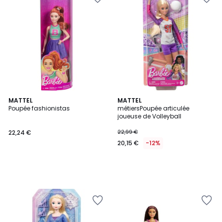
MATTEL
MATTEL
Poupée fashionistas
métiersPoupée articulée
joueuse de Volleyball
22,24 €
22,99 €
20,15 €
-12%