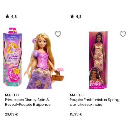
4,8
4,8
/
/
5
5
4,7
MATTEL
MATTEL
/ 5
Princesses Disney Spin &
Poupée Fashionistas Spring
Reveal-Poupée Raiponce
aux cheveux noirs
23,03 €
15,35 €