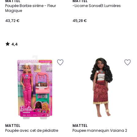
4,4
MATTEL
MATTEL
/ 5
Poupée Barbie sirène - Fleur
-Licorne SonseEt Lumières
Magique
43,72 €
45,28 €
4,4
/
5
MATTEL
MATTEL
Poupée avec cet de pédiatre
Poupee mannequin Vaiana 2