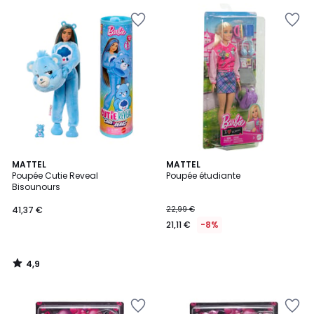
4,9
MATTEL
MATTEL
/ 5
Poupée Cutie Reveal
Poupée étudiante
Bisounours
41,37 €
22,99 €
21,11 €
-8%
4,9
/
5