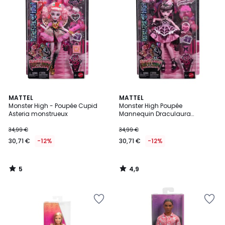
5
4,9
MATTEL
MATTEL
/
/ 5
Monster High - Poupée Cupid
Monster High Poupée
5
Asteria monstrueux
Mannequin Draculaura
Anniversaire
34,99 €
34,99 €
30,71 €
-12%
30,71 €
-12%
5
4,9
/
/
5
5