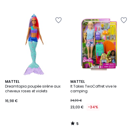
5
MATTEL
MATTEL
/
Dreamtopia poupée sirène aux
It Takes TwoCoffret vive le
5
cheveux roses et violets
camping
16,98 €
34,99 €
23,03 €
-34%
5
/
5