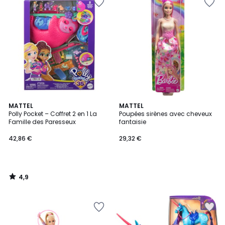
4,9
MATTEL
MATTEL
/ 5
Polly Pocket – Coffret 2 en 1 La
Poupées sirènes avec cheveux
Famille des Paresseux
fantaisie
42,86 €
29,32 €
4,9
/
5