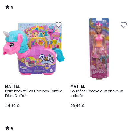
5
/
5
5
MATTEL
MATTEL
/
Polly Pocket-Les Licornes Font La
Poupées Licorne aux cheveux
5
Fête-Coffret
colorés
44,80 €
26,46 €
5
/