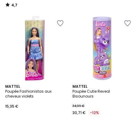
4,7
/
5
MATTEL
MATTEL
Poupée Fashionistas aux
Poupée Cutie Reveal
cheveux violets
Bisounours
15,35 €
34,99 €
30,71 €
-12%