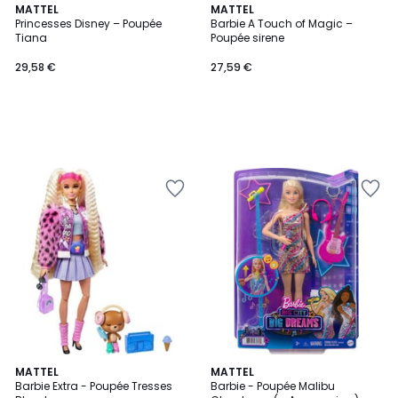
MATTEL
MATTEL
Princesses Disney – Poupée
Barbie A Touch of Magic –
Tiana
Poupée sirene
29,58 €
27,59 €
5
MATTEL
MATTEL
/
Barbie Extra - Poupée Tresses
Barbie - Poupée Malibu