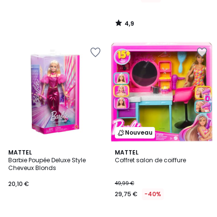
4,9
/
5
Nouveau
MATTEL
MATTEL
Barbie Poupée Deluxe Style
Coffret salon de coiffure
Cheveux Blonds
20,10 €
49,99 €
29,75 €
-40%