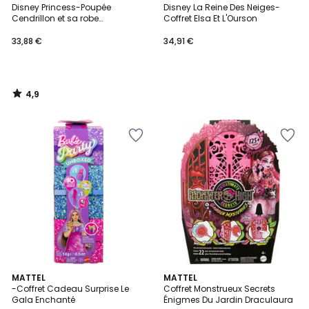
/ 5
Disney Princess-Poupée
Disney La Reine Des Neiges-
Cendrillon et sa robe
Coffret Elsa Et L'Ourson
enchantée
33,88 €
34,91 €
4,9
/
5
MATTEL
MATTEL
-Coffret Cadeau Surprise Le
Coffret Monstrueux Secrets
Gala Enchanté
Énigmes Du Jardin Draculaura