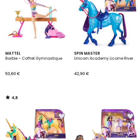
4,8
MATTEL
SPIN MASTER
/ 5
Barbie – Coffret Gymnastique
Unicorn Academy Licorne River
53,60 €
42,90 €
4,8
/
5