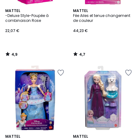
4,9
4,7
MATTEL
MATTEL
/ 5
/ 5
-Deluxe Style-Poupée à
Fée Ailes et tenue changement
combinaison Rose
de couleur
22,07 €
44,23 €
4,9
4,7
/
/
5
5
4,9
MATTEL
MATTEL