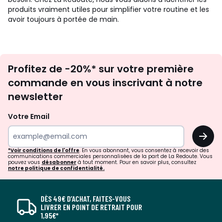
produits vraiment utiles pour simplifier votre routine et les
avoir toujours à portée de main.
Inscription
Profitez de -20%* sur votre première
newsletter
commande en vous inscrivant à notre
newsletter
Votre Email
OK
*Voir conditions de l'offre
. En vous abonnant, vous consentez à recevoir des
communications commerciales personnalisées de la part de La Redoute. Vous
pouvez vous
désabonner
à tout moment. Pour en savoir plus, consultez
notre politique de confidentialité.
DÈS 49€ D’ACHAT, FAITES-VOUS
LIVRER EN POINT DE RETRAIT POUR
1,95€*