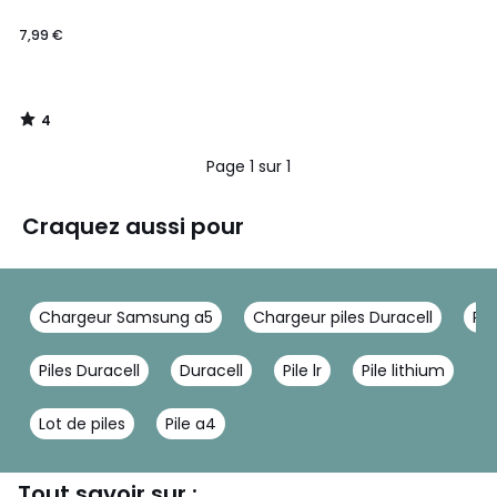
7,99 €
4
/
5
Page 1 sur 1
Craquez aussi pour
Chargeur Samsung a5
Chargeur piles Duracell
Pil
Piles Duracell
Duracell
Pile lr
Pile lithium
P
Lot de piles
Pile a4
Tout savoir sur :