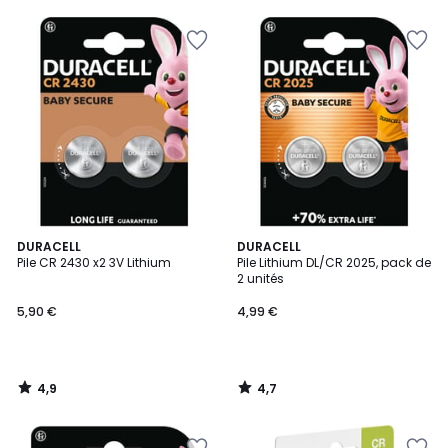
5
5
4,9
4,7
DURACELL
DURACELL
/ 5
/ 5
Pile CR 2430 x2 3V Lithium
Pile Lithium DL/CR 2025, pack de
2 unités
5,90 €
4,99 €
4,9
4,7
/
/
5
5