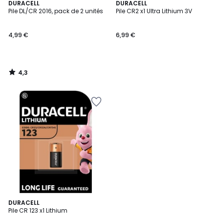
4,3
DURACELL
DURACELL
/ 5
Pile DL/CR 2016, pack de 2 unités
Pile CR2 x1 Ultra Lithium 3V
4,99 €
6,99 €
4,3
/
5
4
DURACELL
/
Pile CR 123 x1 Lithium
5