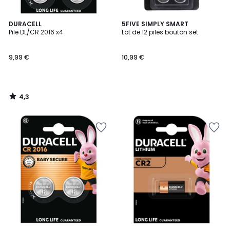
4,3
DURACELL
5FIVE SIMPLY SMART
/ 5
Pile DL/CR 2016 x4
Lot de 12 piles bouton set
9,99 €
10,99 €
4,3
/
5