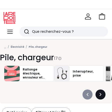
Voir
mon
La
panie
Redoute
Menu
Rechercher
Derniers
...
articles
Électricité
Pile, chargeur
Pile, chargeur
vus
17
Rallonge
Interrupteur,
électrique,
prise
enrouleur et
multiprise
Précédent
Suivan
-
-
défiler
défiler
à
à