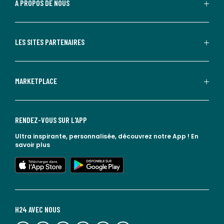
À PROPOS DE NOUS
LES SITES PARTENAIRES
MARKETPLACE
RENDEZ-VOUS SUR L'APP
Ultra inspirante, personnalisée, découvrez notre App !
En
savoir plus
lien vers l'app store
lien vers google play
H24 AVEC NOUS
lien vers l'espace réseaux sociaux
lien vers l'espace réseaux sociaux
lien vers l'espace réseaux sociaux
lien vers l'espace réseaux sociaux
lien vers l'espace réseaux sociaux
lien vers le blog la redoute