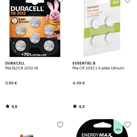
4,5
4,3
DURACELL
ESSENTIEL B
/ 5
/ 5
Pile DL/CR 2032 x6
Pile CR 2032 x 4 piles Lithium
11,99 €
4,49 €
4,5
4,3
/
/
5
5