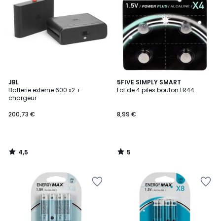
4,5
5
JBL
5FIVE SIMPLY SMART
/ 5
/
Batterie externe 600 x2 +
Lot de 4 piles bouton LR44
5
chargeur
200,73 €
8,99 €
4,5
5
/
/
5
5