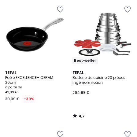
Best-seller
4,7
TEFAL
TEFAL
/ 5
Poêle EXCELLENCE+ CERAM
Batterie de cuisine 20 pièces
20cm
Ingénio Emotion
à partir de
42,99 €
264,99 €
30,09 €
-30%
4,7
/
5