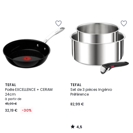
4,5
TEFAL
TEFAL
/ 5
Poêle EXCELLENCE + CERAM
Set de 3 pièces Ingénio
24cm
Préférence
à partir de
45,99 €
82,99 €
32,19 €
-30%
4,5
/