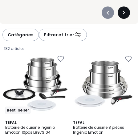
Précédent
Suivan
-
-
défiler
défiler
à
à
Catégories
Filtrer et trier
gauche
droite
182 articles
Best-seller
4,7
3,5
TEFAL
TEFAL
/ 5
/ 5
Batterie de cuisine Ingenio
Batterie de cuisine 8 pièces
Emotion 10pcs L897S104
Ingénio Emotion
79,99