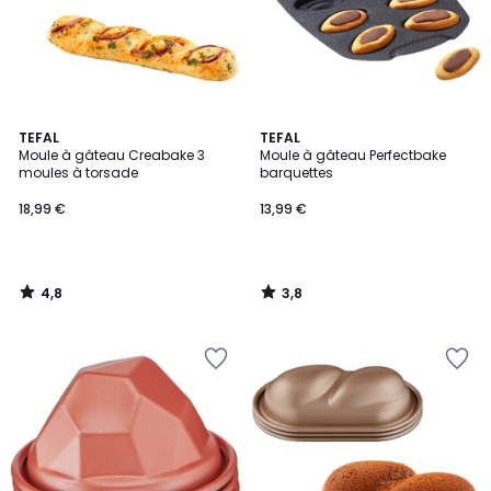
4,8
3,8
TEFAL
TEFAL
/ 5
/ 5
Moule à gâteau Creabake 3
Moule à gâteau Perfectbake
moules à torsade
barquettes
18,99 €
13,99 €
4,8
3,8
/
/
5
5