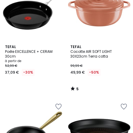
5
TEFAL
TEFAL
/
Poêle EXCELLENCE + CERAM
Cocotte AIR SOFT LIGHT
5
30cm
30X23cm Terra cotta
à partir de
52,99 €
99,99 €
37,09 €
-30%
49,99 €
-50%
5
/
5