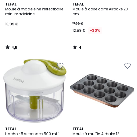
4,5
4
TEFAL
TEFAL
/ 5
/
Moule à madeleine Perfectbake
Moule à cake carré Airbake 23
5
mini madeleine
cm
13,99 €
17,99 €
12,59 €
-30%
4,5
4
/
/
5
5
4,6
5
TEFAL
TEFAL
/ 5
/
Hachoir 5 secondes 500 mL 1
Moule à muffin Airbake 12