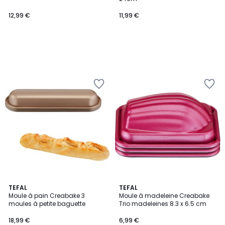
12,99 €
11,99 €
4,7
4,9
TEFAL
TEFAL
/ 5
/ 5
Moule à pain Creabake 3
Moule à madeleine Creabake
moules à petite baguette
Trio madeleines 8.3 x 6.5 cm
18,99 €
6,99 €