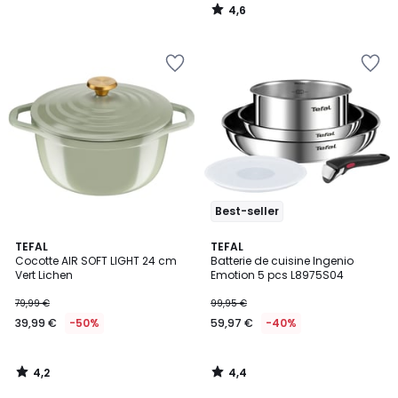
4,6
/
5
Best-seller
4,2
4,4
TEFAL
TEFAL
/ 5
/ 5
Cocotte AIR SOFT LIGHT 24 cm
Batterie de cuisine Ingenio
Vert Lichen
Emotion 5 pcs L8975S04
79,99 €
99,95 €
39,99 €
-50%
59,97 €
-40%
4,2
4,4
/
/
5
5