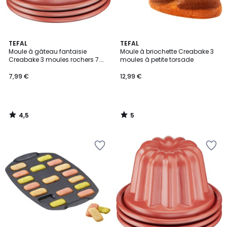
4,5
5
TEFAL
TEFAL
/ 5
/
Moule à gâteau fantaisie
Moule à briochette Creabake 3
5
Creabake 3 moules rochers 7.5
moules à petite torsade
cm
7,99 €
12,99 €
4,5
5
/
/
5
5