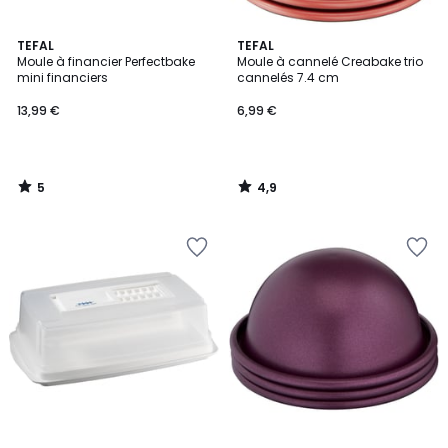
5
4,9
TEFAL
TEFAL
/
/ 5
Moule à financier Perfectbake
Moule à cannelé Creabake trio
5
mini financiers
cannelés 7.4 cm
13,99 €
6,99 €
5
4,9
/
/
5
5