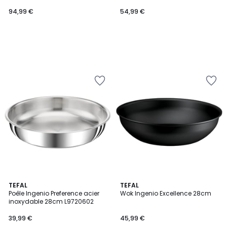
94,99 €
54,99 €
4
TEFAL
TEFAL
/
Poêle Ingenio Preference acier
Wok Ingenio Excellence 28cm
5
inoxydable 28cm L9720602
39,99 €
45,99 €