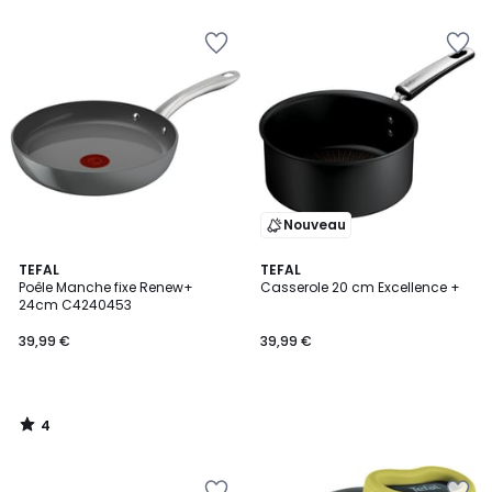
5
Nouveau
4
TEFAL
TEFAL
/
Poêle Manche fixe Renew+
Casserole 20 cm Excellence +
5
24cm C4240453
39,99 €
39,99 €
4
/
5