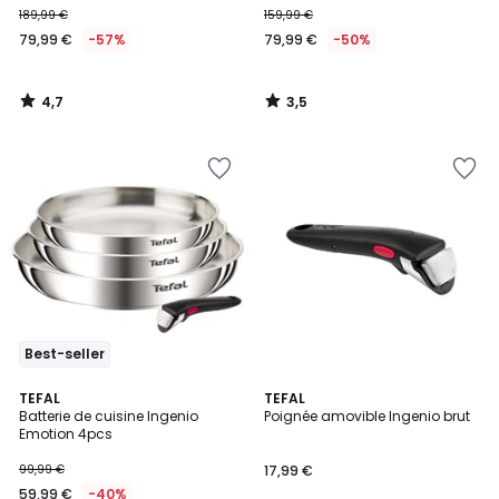
189,99 €
159,99 €
€
79,99 €
-57%
79,99 €
-50%
au
lieu
de
4,7
3,5
189,99
/
/
5
5
€
57%
de
réduction
appliquée.
Best-seller
2
TEFAL
TEFAL
/
Batterie de cuisine Ingenio
Poignée amovible Ingenio brut
5
Emotion 4pcs
99,99 €
17,99 €
59,99 €
-40%