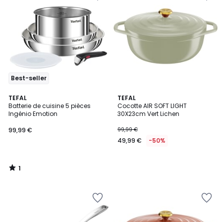
Best-seller
1
TEFAL
TEFAL
/
Batterie de cuisine 5 pièces
Cocotte AIR SOFT LIGHT
5
Ingénio Emotion
30X23cm Vert Lichen
99,99 €
99,99 €
49,99 €
-50%
1
/
5