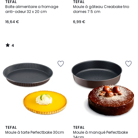
4
TEFAL
TEFAL
/
Boîte alimentaire a fromage
Moule à gâteau Creabake trio
5
anti-odeur 32 x 20 cm
domes 7.5 cm
16,64 €
6,99 €
4
/
5
TEFAL
TEFAL
Moule à tarte Perfectbake 30cm
Moule à manqué Perfectbake
24cm