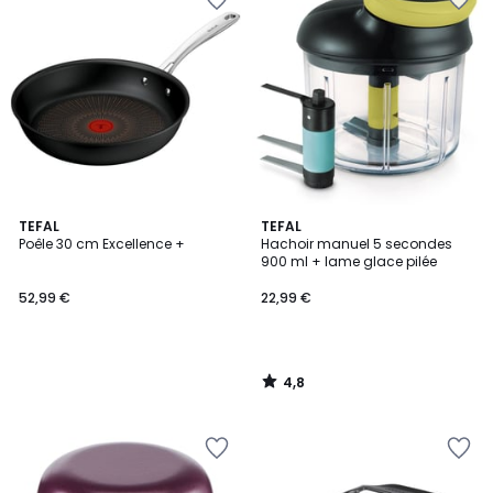
4,8
TEFAL
TEFAL
/ 5
Poêle 30 cm Excellence +
Hachoir manuel 5 secondes
900 ml + lame glace pilée
52,99 €
22,99 €
4,8
/
5