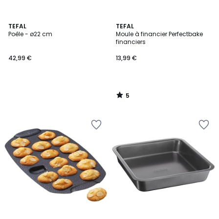
5
TEFAL
TEFAL
/
Poêle - ø22 cm
Moule à financier Perfectbake
5
financiers
42,99 €
13,99 €
5
/
5