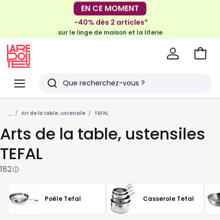
-40% dès 2 articles*
sur le linge de maison et la literie
EN CE MOMENT
-30€ tous les 100€*
sur le meuble & la déco
Voir
mon
La
panie
Redoute
Menu
Rechercher
Derniers
...
articles
Art de la table, ustensile
TEFAL
Arts de la table, ustensiles
vus
TEFAL
182
Poêle Tefal
Casserole Tefal