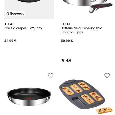
Nouveau
4,6
TEFAL
TEFAL
/ 5
Poêle à crêpes - ø27 cm
Batterie de cuisine Ingenio
Emotion 5 pcs
34,99 €
59,99 €
4,6
/
5