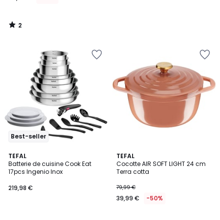
2
/
5
Best-seller
4,6
TEFAL
TEFAL
/ 5
Batterie de cuisine Cook Eat
Cocotte AIR SOFT LIGHT 24 cm
17pcs Ingenio Inox
Terra cotta
219,98 €
79,99 €
39,99 €
-50%