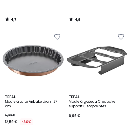
4,7
4,9
/
/
5
5
4,5
5
TEFAL
TEFAL
/ 5
/
Moule à tarte Airbake diam 27
Moule à gâteau Creabake
5
cm
support 6 empreintes
17,99 €
6,99 €
12,59 €
-30%