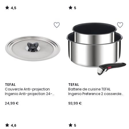
4,5
5
/
/
5
5
4,6
5
TEFAL
TEFAL
/ 5
/
Couvercle Anti-projection
Batterie de cuisine TEFAL
5
Ingenio Anti-projection 24-
Ingenio Preference 2 casseroles
30cm
16-20cm
24,99 €
93,99 €
4,6
5
/
/