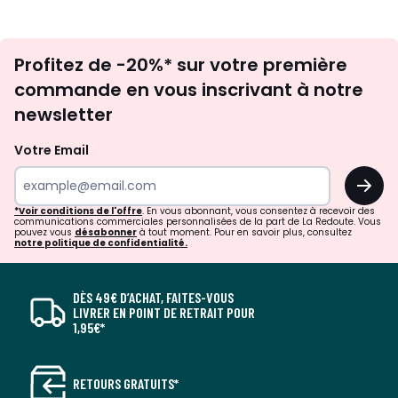
Inscription
Profitez de -20%* sur votre première
newsletter
commande en vous inscrivant à notre
newsletter
Votre Email
OK
*Voir conditions de l'offre
. En vous abonnant, vous consentez à recevoir des
communications commerciales personnalisées de la part de La Redoute. Vous
pouvez vous
désabonner
à tout moment. Pour en savoir plus, consultez
notre politique de confidentialité.
DÈS 49€ D’ACHAT, FAITES-VOUS
LIVRER EN POINT DE RETRAIT POUR
1,95€*
RETOURS GRATUITS*