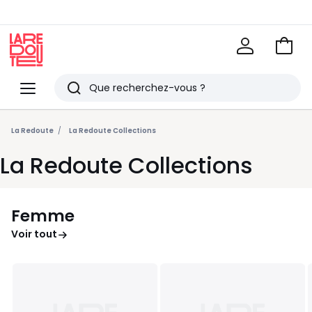
Voir
mon
La
panie
Redoute
Menu
Rechercher
Derniers
articles
La Redoute
La Redoute Collections
vus
La Redoute Collections
Femme
Voir tout