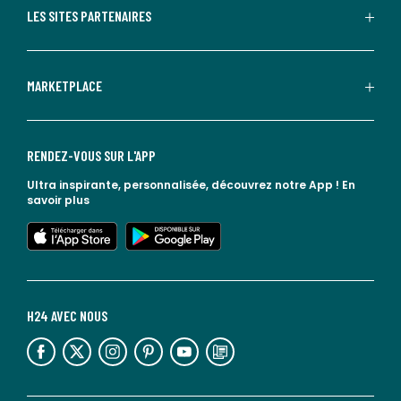
LES SITES PARTENAIRES
MARKETPLACE
RENDEZ-VOUS SUR L'APP
Ultra inspirante, personnalisée, découvrez notre App !
En
savoir plus
lien vers l'app store
lien vers google play
H24 AVEC NOUS
lien vers l'espace réseaux sociaux
lien vers l'espace réseaux sociaux
lien vers l'espace réseaux sociaux
lien vers l'espace réseaux sociaux
lien vers l'espace réseaux sociaux
lien vers le blog la redoute