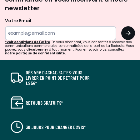
newsletter
Votre Email
OK
*Voir conditions de l'offre
. En vous abonnant, vous consentez à recevoir des
communications commerciales personnalisées de la part de La Redoute. Vous
pouvez vous
désabonner
à tout moment. Pour en savoir plus, consultez
notre politique de confidentialité.
DÈS 49€ D’ACHAT, FAITES-VOUS
LIVRER EN POINT DE RETRAIT POUR
1,95€*
RETOURS GRATUITS*
30 JOURS POUR CHANGER D'AVIS*