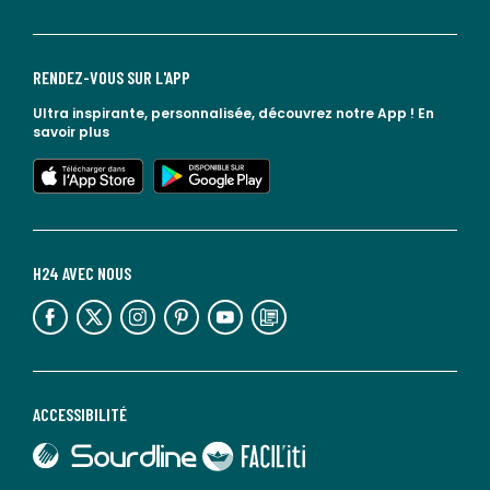
RENDEZ-VOUS SUR L'APP
Ultra inspirante, personnalisée, découvrez notre App !
En
savoir plus
lien vers l'app store
lien vers google play
H24 AVEC NOUS
lien vers l'espace réseaux sociaux
lien vers l'espace réseaux sociaux
lien vers l'espace réseaux sociaux
lien vers l'espace réseaux sociaux
lien vers l'espace réseaux sociaux
lien vers le blog la redoute
ACCESSIBILITÉ
lien vers Sourdline
lien vers Faciliti