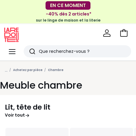
-30€ tous les 100€*
EN CE MOMENT
sur le meuble & la déco
-40% dès 2 articles*
sur le linge de maison et la literie
Voir
mon
La
panie
Redoute
Menu
Rechercher
Derniers
...
articles
Achetez par pièce
Chambre
vus
Meuble chambre
Lit, tête de lit
Voir tout