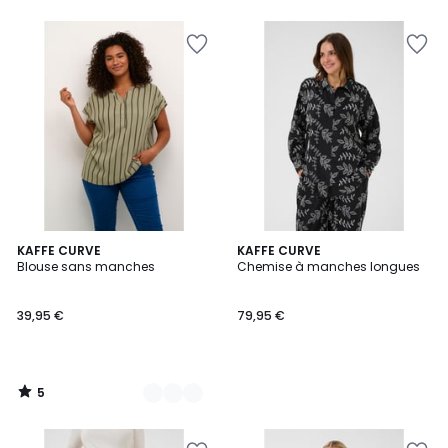
5
6
KAFFE CURVE
KAFFE CURVE
/
Blouse sans manches
Chemise à manches longues
Couleurs
5
39,95 €
79,95 €
5
/
5