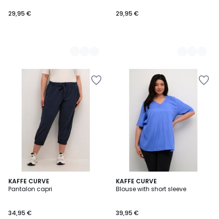
29,95 €
29,95 €
5
KAFFE CURVE
KAFFE CURVE
Pantalon capri
Blouse with short sleeve
Couleurs
34,95 €
39,95 €