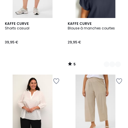
5
KAFFE CURVE
25
KAFFE CURVE
/
Shorts casual
Blouse à manches courtes
Couleurs
5
39,95 €
29,95 €
5
/
5