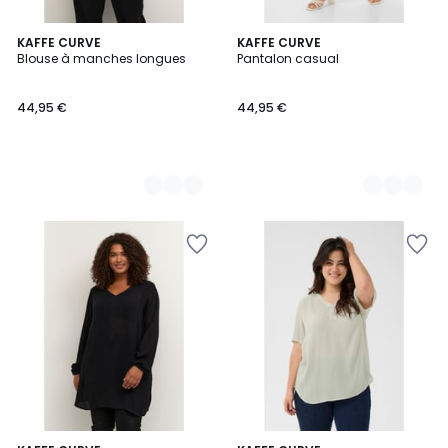
2
KAFFE CURVE
3
KAFFE CURVE
Blouse à manches longues
Pantalon casual
Couleurs
Couleurs
44,95 €
44,95 €