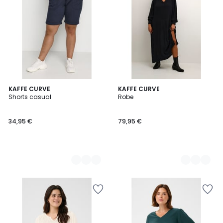
4
KAFFE CURVE
2
KAFFE CURVE
Shorts casual
Robe
Couleurs
Couleurs
34,95 €
79,95 €