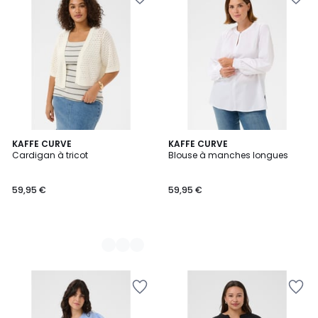
2
KAFFE CURVE
KAFFE CURVE
Cardigan à tricot
Blouse à manches longues
Couleurs
59,95 €
59,95 €