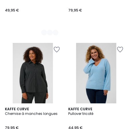
49,95 €
79,95 €
KAFFE CURVE
2
KAFFE CURVE
Chemise à manches longues
Pullover tricoté
Couleurs
79,95 €
44,95 €