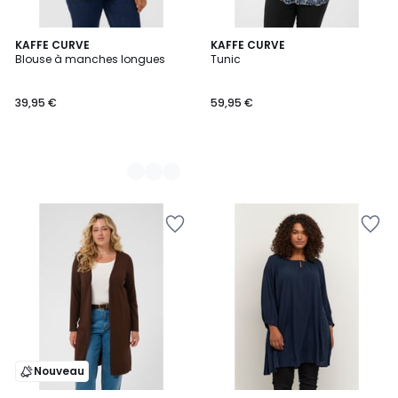
7
KAFFE CURVE
KAFFE CURVE
Blouse à manches longues
Tunic
Couleurs
39,95 €
59,95 €
Nouveau