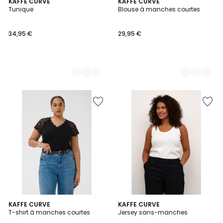
4
KAFFE CURVE
13
KAFFE CURVE
Tunique
Blouse à manches courtes
Couleurs
Couleurs
34,95 €
29,95 €
2
KAFFE CURVE
22
KAFFE CURVE
T-shirt à manches courtes
Jersey sans-manches
Couleurs
Couleurs