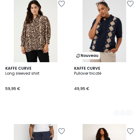
Nouveau
KAFFE CURVE
2
KAFFE CURVE
Long sleeved shirt
Pullover tricoté
Couleurs
59,95 €
49,95 €