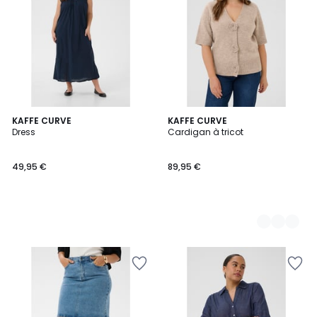
KAFFE CURVE
2
KAFFE CURVE
Dress
Cardigan à tricot
Couleurs
49,95 €
89,95 €