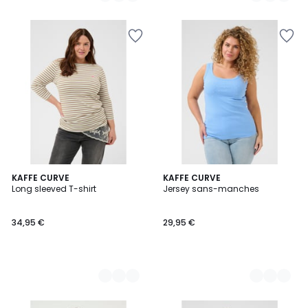
3
KAFFE CURVE
4
KAFFE CURVE
Long sleeved T-shirt
Jersey sans-manches
Couleurs
Couleurs
34,95 €
29,95 €