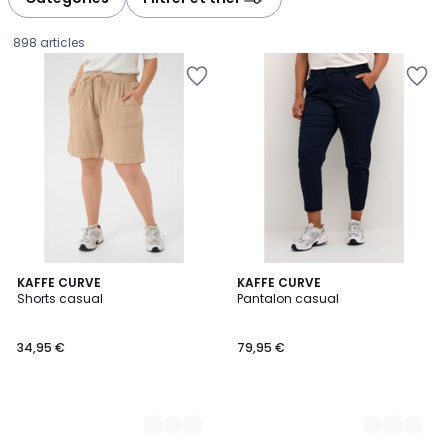
gauche
droite
898 articles
5
KAFFE CURVE
13
KAFFE CURVE
Shorts casual
Pantalon casual
Couleurs
Couleurs
34,95
34,95 €
79,95 €
€.