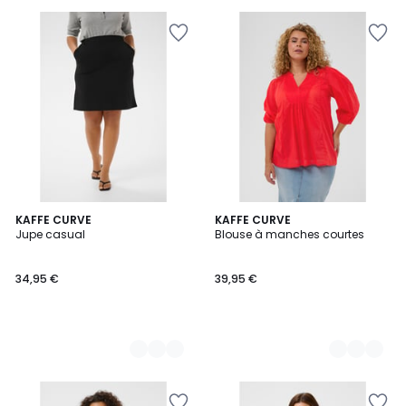
3
KAFFE CURVE
3
KAFFE CURVE
Jupe casual
Blouse à manches courtes
Couleurs
Couleurs
34,95 €
39,95 €