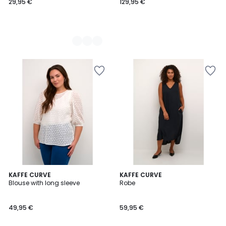
29,95 €
129,95 €
KAFFE CURVE
5
KAFFE CURVE
Blouse with long sleeve
Robe
Couleurs
49,95 €
59,95 €