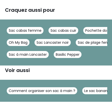
Craquez aussi pour
Sac cabas femme
Sac cabas cuir
Pochette doré
Oh My Bag
Sac Lancaster noir
Sac de plage fem
Sac à main Lancaster
Basilic Pepper
Voir aussi
Comment organiser son sac à main ?
Le sac banane, 