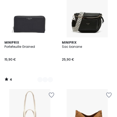
4
2
MINIPRIX
MINIPRIX
/
Portefeuille Grained
Sac banane
Couleurs
5
15,90 €
25,90 €
4
/
5