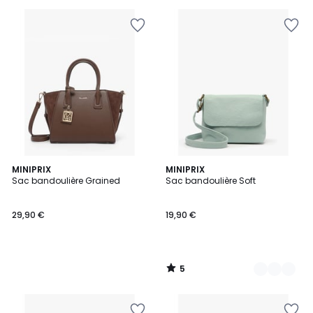
5
MINIPRIX
2
MINIPRIX
/
Sac bandoulière Grained
Sac bandoulière Soft
Couleurs
5
29,90 €
19,90 €
5
/
5