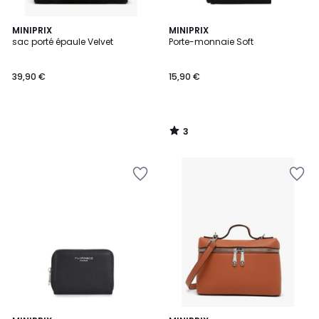
3
MINIPRIX
MINIPRIX
/
sac porté épaule Velvet
Porte-monnaie Soft
5
39,90 €
15,90 €
3
/
5