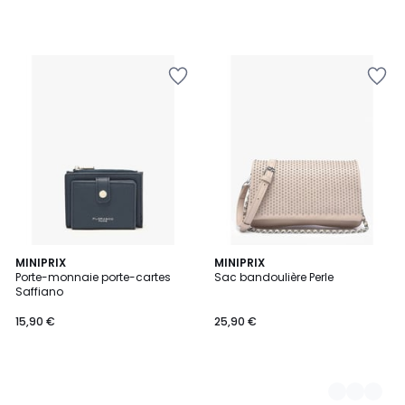
MINIPRIX
2
MINIPRIX
Porte-monnaie porte-cartes
Sac bandoulière Perle
Couleurs
Saffiano
15,90 €
25,90 €