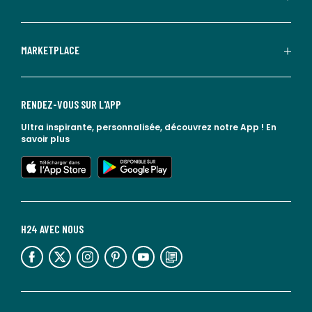
MARKETPLACE
RENDEZ-VOUS SUR L'APP
Ultra inspirante, personnalisée, découvrez notre App !
En
savoir plus
lien vers l'app store
lien vers google play
H24 AVEC NOUS
lien vers l'espace réseaux sociaux
lien vers l'espace réseaux sociaux
lien vers l'espace réseaux sociaux
lien vers l'espace réseaux sociaux
lien vers l'espace réseaux sociaux
lien vers le blog la redoute