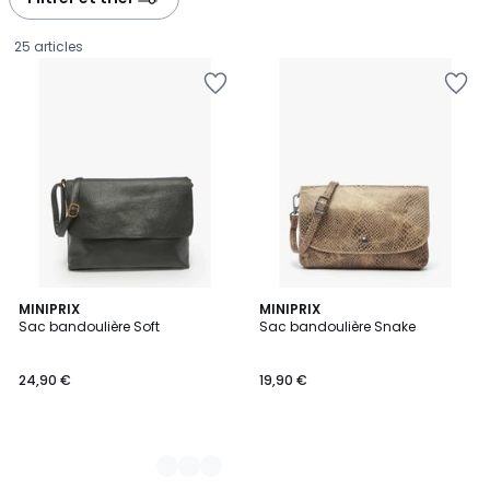
gauche
droite
25 articles
2
MINIPRIX
MINIPRIX
Sac bandoulière Soft
Sac bandoulière Snake
Couleurs
24,90
24,90 €
19,90 €
€.