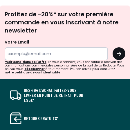
Inscription
Profitez de -20%* sur votre première
newsletter
commande en vous inscrivant à notre
newsletter
Votre Email
OK
*Voir conditions de l'offre
. En vous abonnant, vous consentez à recevoir des
communications commerciales personnalisées de la part de La Redoute. Vous
pouvez vous
désabonner
à tout moment. Pour en savoir plus, consultez
notre politique de confidentialité.
DÈS 49€ D’ACHAT, FAITES-VOUS
LIVRER EN POINT DE RETRAIT POUR
1,95€*
RETOURS GRATUITS*