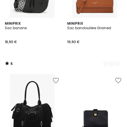
5
MINIPRIX
2
MINIPRIX
/
Sac banane
Sac bandoulière Grained
Couleurs
5
18,90 €
19,90 €
5
/
5