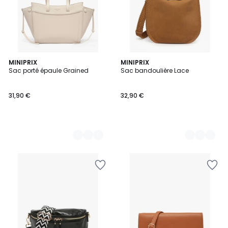
2
MINIPRIX
3
MINIPRIX
Sac porté épaule Grained
Sac bandoulière Lace
Couleurs
Couleurs
31,90 €
32,90 €