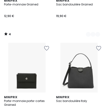
4
MINIPRIX
3
MINIPRIX
/
Porte-monnaie Grained
Sac bandoulière Grained
Couleurs
5
12,90 €
19,90 €
4
/
5
MINIPRIX
MINIPRIX
Porte-monnaie porte-cartes
Sac bandoulière Italy
Grained