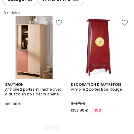
3 articles
3
SAUTHON
DECORATION D’AUTREFOIS
Armoire 2 portes et 1 niche avec
Armoire 2 portes Bois Rouge
Couleurs
claustra en bois décor chêne
389,00
Suave
389,00 €
1645,76 €
€.
1398,90 €
-15%