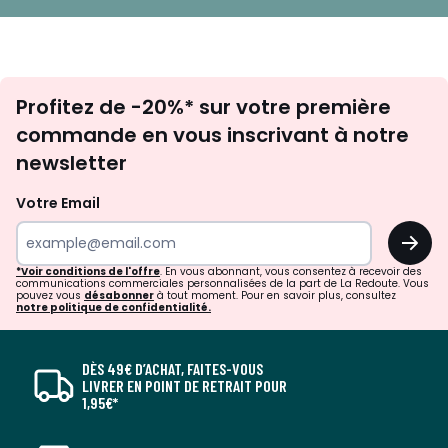
Inscription
Profitez de -20%* sur votre première
newsletter
commande en vous inscrivant à notre
newsletter
Votre Email
OK
*Voir conditions de l'offre
. En vous abonnant, vous consentez à recevoir des
communications commerciales personnalisées de la part de La Redoute. Vous
pouvez vous
désabonner
à tout moment. Pour en savoir plus, consultez
notre politique de confidentialité.
DÈS 49€ D’ACHAT, FAITES-VOUS
LIVRER EN POINT DE RETRAIT POUR
1,95€*