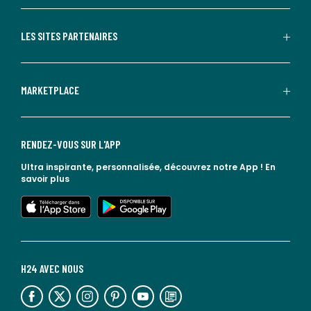
LES SITES PARTENAIRES
MARKETPLACE
RENDEZ-VOUS SUR L'APP
Ultra inspirante, personnalisée, découvrez notre App !
En
savoir plus
lien vers l'app store
lien vers google play
H24 AVEC NOUS
lien vers l'espace réseaux sociaux
lien vers l'espace réseaux sociaux
lien vers l'espace réseaux sociaux
lien vers l'espace réseaux sociaux
lien vers l'espace réseaux sociaux
lien vers le blog la redoute