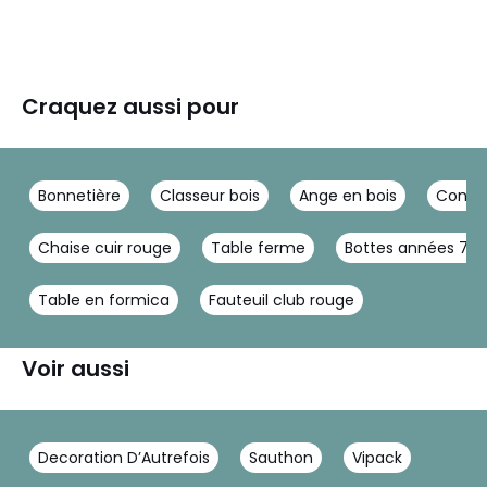
Craquez aussi pour
Bonnetière
Classeur bois
Ange en bois
Consol
Chaise cuir rouge
Table ferme
Bottes années 70
Table en formica
Fauteuil club rouge
Voir aussi
Decoration D’Autrefois
Sauthon
Vipack