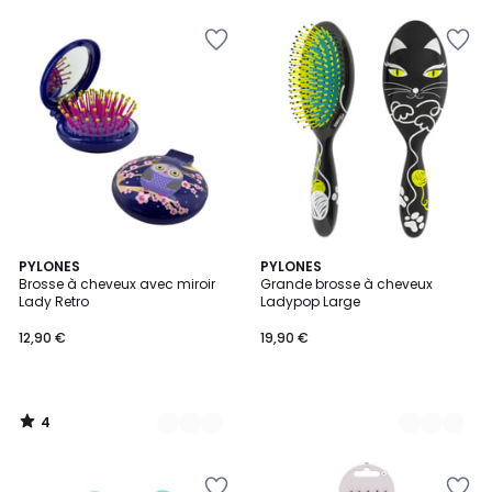
4
27
PYLONES
19
PYLONES
/
Brosse à cheveux avec miroir
Grande brosse à cheveux
Couleurs
Couleurs
5
Lady Retro
Ladypop Large
12,90 €
19,90 €
4
/
5