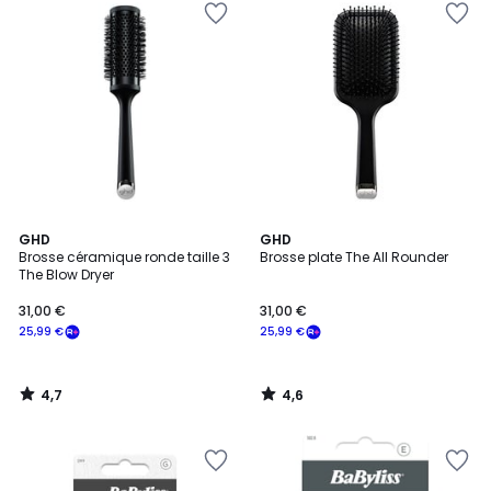
4,7
4,6
GHD
GHD
/ 5
/ 5
Brosse céramique ronde taille 3
Brosse plate The All Rounder
The Blow Dryer
31,00 €
31,00 €
25,99 €
25,99 €
4,7
4,6
/
/
5
5