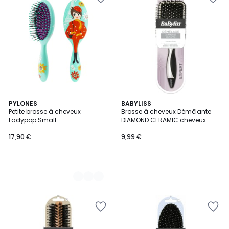
7
PYLONES
BABYLISS
Petite brosse à cheveux
Brosse à cheveux Démêlante
Couleurs
Ladypop Small
DIAMOND CERAMIC cheveux
épais
17,90 €
9,99 €