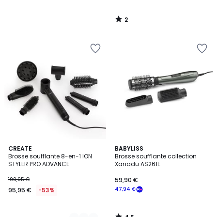
2
/
5
4,5
4
CREATE
BABYLISS
/ 5
Brosse soufflante 8-en-1 ION
Brosse soufflante collection
Couleurs
STYLER PRO ADVANCE
Xanadu AS261E
199,95 €
59,90 €
47,94 €
95,95 €
-53%