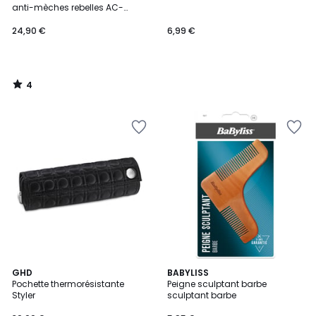
5
anti-mèches rebelles AC-
AS6550-FLY pour Air Wand
24,90 €
6,99 €
4
/
5
4,7
GHD
BABYLISS
/ 5
Pochette thermorésistante
Peigne sculptant barbe
Styler
sculptant barbe