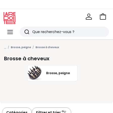
Voir
mon
La
panie
Redoute
Menu
Rechercher
Derniers
...
articles
Brosse, peigne
Brosse à cheveux
vus
Brosse à cheveux
Brosse, peigne
Catégories
Filtrer et trier