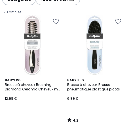
78 articles
4,2
BABYLISS
BABYLISS
/ 5
Brosse à cheveux Brushing
Brosse à cheveux Brosse
Diamond Ceramic Cheveux mi
pneumatique plastique picots
12,99
long à longs
12,99 €
6,99 €
€.
4,2
/
5