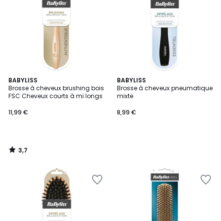
3,7
BABYLISS
BABYLISS
/ 5
Brosse à cheveux brushing bois
Brosse à cheveux pneumatique
FSC Cheveux courts à mi longs
mixte
11,99 €
8,99 €
3,7
/
5