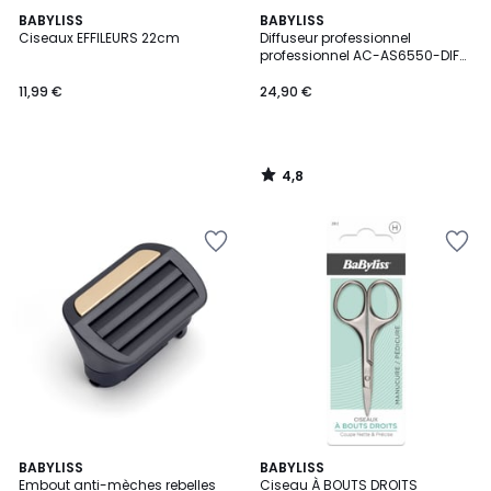
4,8
BABYLISS
BABYLISS
/ 5
Ciseaux EFFILEURS 22cm
Diffuseur professionnel
professionnel AC-AS6550-DIF
pour Air Wand
11,99 €
24,90 €
4,8
/
5
4
BABYLISS
BABYLISS
/
Embout anti-mèches rebelles
Ciseau À BOUTS DROITS