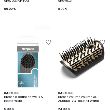
cheveux FLIP PLAY
chavette
59,00 €
8,20 €
BABYLISS
BABYLISS
Brosse à barbe cheveux &
Brosse volume voulme AC-
barbe mixte
AS6550-VOL pour Air Wand
5,99 €
24,90 €