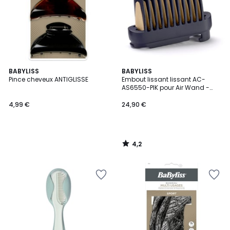
4,2
BABYLISS
BABYLISS
/ 5
Pince cheveux ANTIGLISSE
Embout lissant lissant AC-
AS6550-PIK pour Air Wand -
spécial cheveux bouclés
4,99 €
24,90 €
4,2
/
5