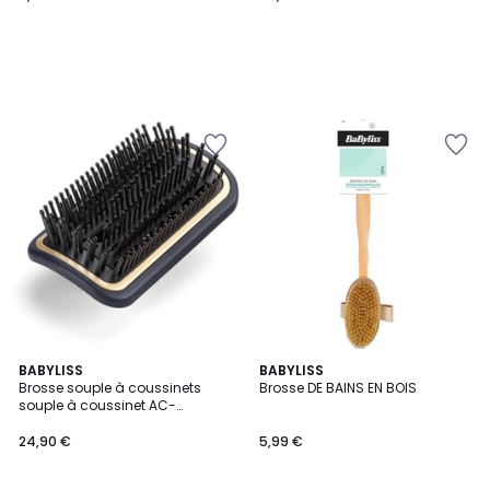
4,9
BABYLISS
BABYLISS
/ 5
Brosse souple à coussinets
Brosse DE BAINS EN BOIS
souple à coussinet AC-
AS6550-PAD pour Air Wand
24,90 €
5,99 €