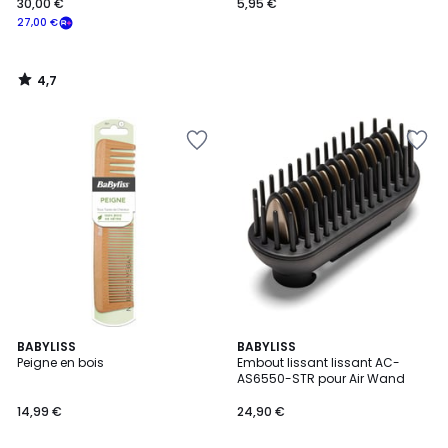
30,00 €
5,95 €
27,00 €
4,7
/
5
2
BABYLISS
BABYLISS
/
Peigne en bois
Embout lissant lissant AC-
5
AS6550-STR pour Air Wand
14,99 €
24,90 €