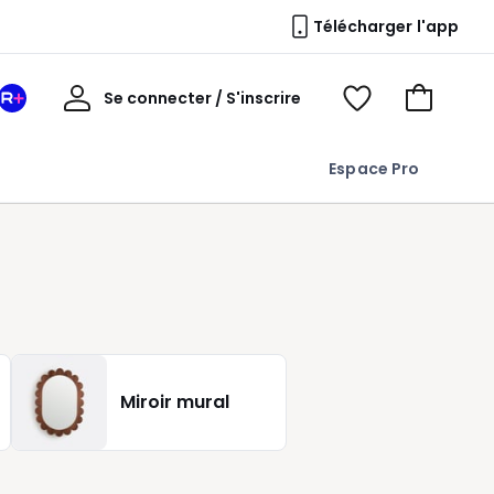
Télécharger l'app
Mon
Se connecter / S'inscrire
Mon
Voir
Voir
compte
espace
mes
mon
La
favoris
panier
Espace Pro
Redoute
+
Miroir mural