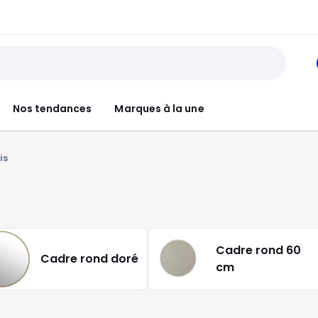
Nos tendances
Marques à la une
is
Cadre rond 60
Cadre rond doré
cm