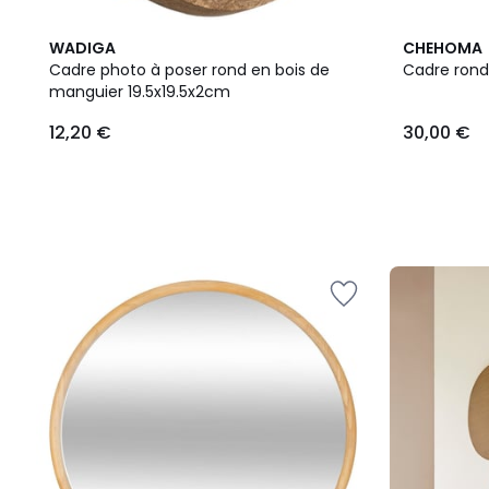
WADIGA
CHEHOMA
Cadre photo à poser rond en bois de
Cadre rond
manguier 19.5x19.5x2cm
12,20
12,20 €
30,00 €
€.