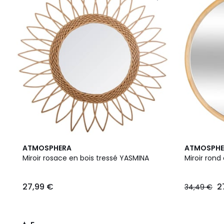
5
ATMOSPHERA
ATMOSPHE
/
Miroir rosace en bois tressé YASMINA
Miroir rond
5
27,99 €
2
34,49 €