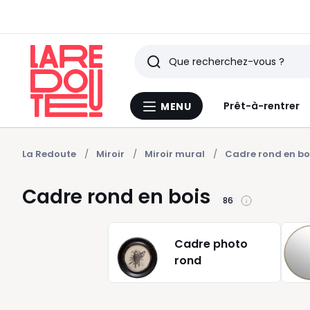
Rechercher
Derniers
Prêt-à-rentrer
MENU
Menu
articles
La
Redoute
vus
La Redoute
Miroir
Miroir mural
Cadre rond en bo
Cadre rond en bois
86
Cadre photo
rond