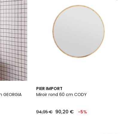
4
PIER IMPORT
Couleurs
cm GEORGIA
Miroir rond 60 cm CODY
90,20 €
94,95 €
-5%