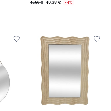
40,38 €
42,50 €
-4%