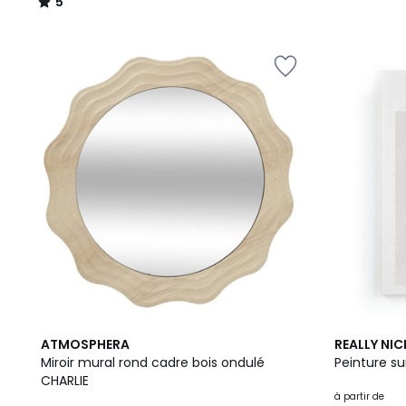
5
/
5
178
ATMOSPHERA
REALLY NIC
Couleurs
Miroir mural rond cadre bois ondulé
Peinture su
CHARLIE
à partir de