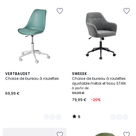
€
10%
de
réduction
appliquée.
5
4
VERTBAUDET
4
SWEEEK
/
Chaise de bureau à roulettes
Chaise de bureau à roulettes
Couleurs
Couleurs
5
ajustable métal et tissu STAN
à partir de
69,99 €
99,99 €
79,99 €
-20%
5
/
5