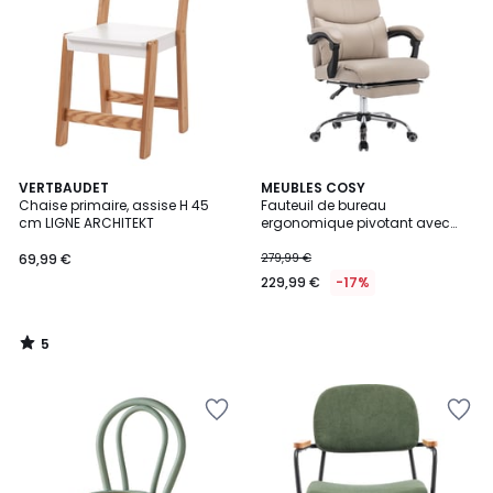
5
VERTBAUDET
MEUBLES COSY
/
Chaise primaire, assise H 45
Fauteuil de bureau
5
cm LIGNE ARCHITEKT
ergonomique pivotant avec
double soutien lombaire et
hauteur réglable, ABBOOTE
69,99 €
279,99 €
229,99 €
-17%
5
/
5