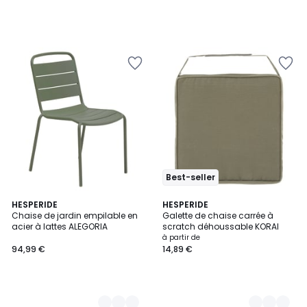
Best-seller
5
HESPERIDE
7
HESPERIDE
Chaise de jardin empilable en
Galette de chaise carrée à
Couleurs
Couleurs
acier à lattes ALEGORIA
scratch déhoussable KORAI
à partir de
94,99 €
14,89 €