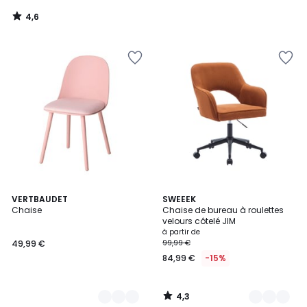
4,6
/
5
4,3
2
VERTBAUDET
4
SWEEEK
/ 5
Chaise
Chaise de bureau à roulettes
Couleurs
Couleurs
velours côtelé JIM
à partir de
49,99 €
99,99 €
84,99 €
-15%
4,3
/