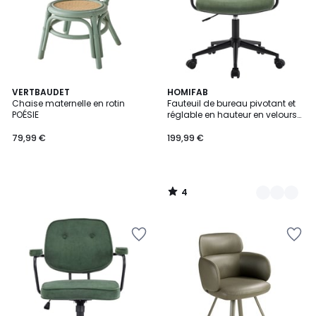
4
VERTBAUDET
2
HOMIFAB
/
Chaise maternelle en rotin
Fauteuil de bureau pivotant et
Couleurs
5
POÉSIE
réglable en hauteur en velours
côtelé - GIANNI
79,99 €
199,99 €
4
/
5