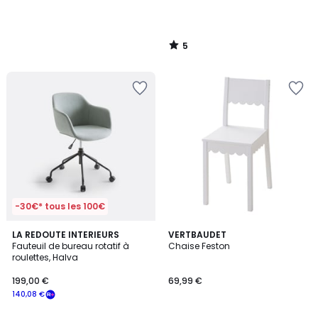
5
/
5
-30€* tous les 100€
4,6
LA REDOUTE INTERIEURS
VERTBAUDET
/ 5
Fauteuil de bureau rotatif à
Chaise Feston
roulettes, Halva
199,00 €
69,99 €
140,08 €