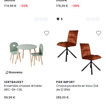
249,99 €
279,99 €
174,99 €
-30%
176,39 €
-38%
5
/
5
Nouveau
VERTBAUDET
6
PIER IMPORT
Ensemble chaises et table
Chaise pivotante en tissu (lot
Couleurs
ARC-EN-CIEL
de 2) IENA
99,99 €
289,00 €