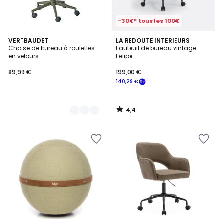
-30€* tous les 100€
4,4
3
VERTBAUDET
LA REDOUTE INTERIEURS
/ 5
Chaise de bureau à roulettes
Fauteuil de bureau vintage
Couleurs
en velours
Felipe
89,99 €
199,00 €
140,29 €
4,4
/
5