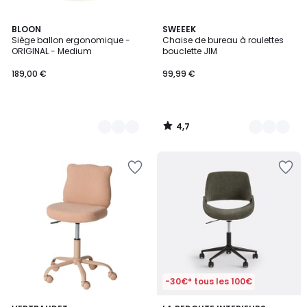
4,7
4
BLOON
4
SWEEEK
/ 5
Siège ballon ergonomique -
Chaise de bureau à roulettes
Couleurs
Couleurs
ORIGINAL - Medium
bouclette JIM
189,00 €
99,99 €
4,7
/
5
-30€* tous les 100€