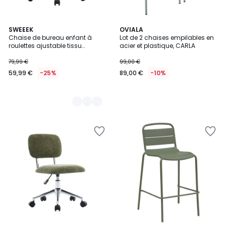
2
SWEEEK
OVIALA
Chaise de bureau enfant à
Lot de 2 chaises empilables en
Couleurs
roulettes ajustable tissu
acier et plastique, CARLA
chenille JIM KID
79,99 €
99,00 €
59,99 €
-25%
89,00 €
-10%