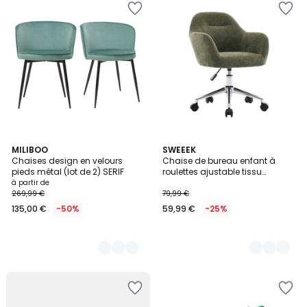
3
MILIBOO
2
SWEEEK
Chaises design en velours
Chaise de bureau enfant à
Couleurs
Couleurs
pieds métal (lot de 2) SERIF
roulettes ajustable tissu
chenille STAN KID
à partir de
269,99 €
79,99 €
135,00 €
-50%
59,99 €
-25%