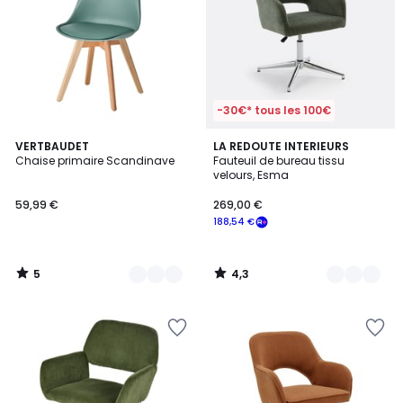
-30€* tous les 100€
5
4,3
3
VERTBAUDET
2
LA REDOUTE INTERIEURS
/
/ 5
Chaise primaire Scandinave
Fauteuil de bureau tissu
Couleurs
Couleurs
5
velours, Esma
59,99 €
269,00 €
188,54 €
5
4,3
/
/
5
5