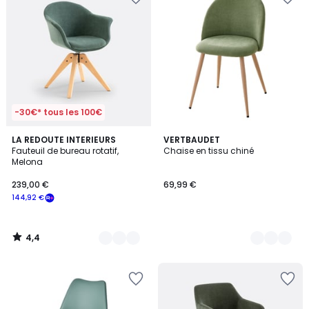
-30€* tous les 100€
4,4
4
LA REDOUTE INTERIEURS
2
VERTBAUDET
/ 5
Fauteuil de bureau rotatif,
Chaise en tissu chiné
Couleurs
Couleurs
Melona
239,00 €
69,99 €
144,92 €
4,4
/
5