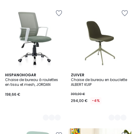
5
2
HISPANOHOGAR
2
ZUIVER
Chaise de bureau à roulettes
Chaise de bureau en bouclette
Couleurs
Couleurs
en tissu et mesh, JORDAN
ALBERT KUIP
198,66 €
309,00 €
294,00 €
-4%