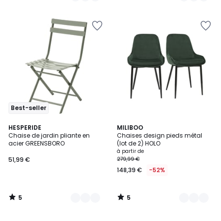
Best-seller
5
5
12
HESPERIDE
7
MILIBOO
/
/
Chaise de jardin pliante en
Chaises design pieds métal
Couleurs
Couleurs
5
5
acier GREENSBORO
(lot de 2) HOLO
à partir de
51,99 €
279,99 €
148,39 €
-52%
5
5
/
/
5
5