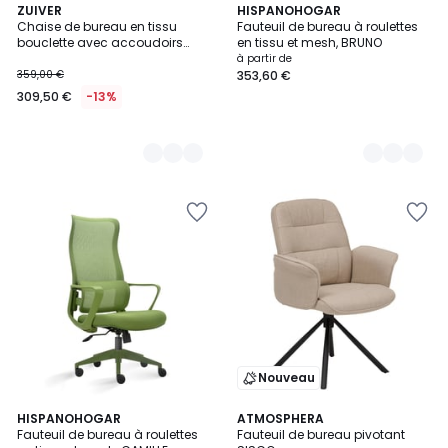
2
ZUIVER
3
HISPANOHOGAR
Chaise de bureau en tissu
Fauteuil de bureau à roulettes
Couleurs
Couleurs
bouclette avec accoudoirs
en tissu et mesh, BRUNO
pivotante à roulettes- ALBERT
à partir de
KUIP
359,00 €
353,60 €
309,50 €
-13%
Nouveau
6
HISPANOHOGAR
2
ATMOSPHERA
Fauteuil de bureau à roulettes
Fauteuil de bureau pivotant
Couleurs
Couleurs