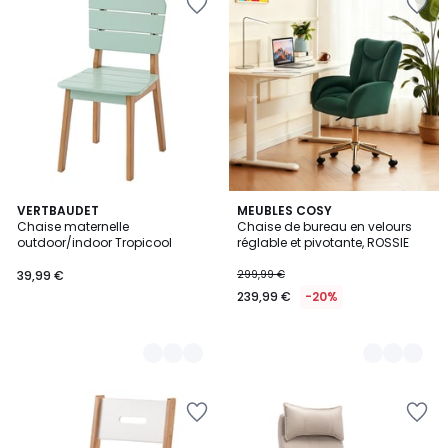
2
VERTBAUDET
3
MEUBLES COSY
Chaise maternelle
Chaise de bureau en velours
Couleurs
Couleurs
outdoor/indoor Tropicool
réglable et pivotante, ROSSIE
39,99 €
299,99 €
239,99 €
-20%