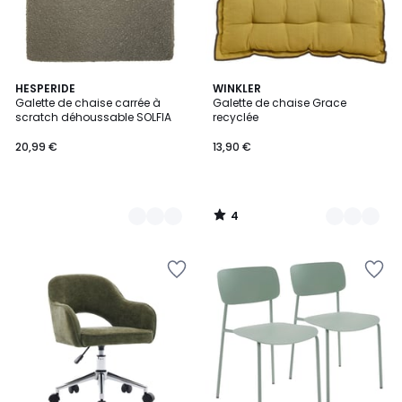
4
5
HESPERIDE
5
WINKLER
/
Galette de chaise carrée à
Galette de chaise Grace
Couleurs
Couleurs
5
scratch déhoussable SOLFIA
recyclée
20,99 €
13,90 €
4
/
5