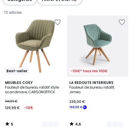
gauche
droite
72 articles
Best-seller
-30€* tous les 100€
5
4,6
4
MEUBLES COSY
3
LA REDOUTE INTERIEURS
/
/ 5
Fauteuil de bureau rotatif style
Fauteuil de bureau rotatif,
Couleurs
Couleurs
5
scandinave, CARSONOFFICE
Jimeo
129,99
144,99 €
239,00 €
€
168,08 €
129,99 €
-10%
au
lieu
de
5
4,6
144,99
/
/
5
5