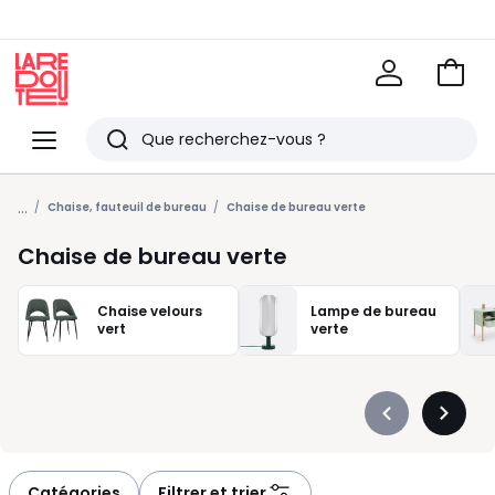
Voir
mon
La
panie
Redoute
Menu
Rechercher
Derniers
...
articles
Chaise, fauteuil de bureau
Chaise de bureau verte
vus
Chaise de bureau verte
Chaise velours
Lampe de bureau
vert
verte
Précédent
Suivan
-
-
défiler
défiler
à
à
Catégories
Filtrer et trier