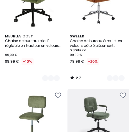
2,7
2
MEUBLES COSY
4
SWEEEK
/ 5
Chaise de bureau rotatif
Chaise de bureau à roulettes
Couleurs
Couleurs
réglable en hauteur en velours
velours côtelé piétement
côtelé, ROSS
chromé JIM
à partir de
99,99 €
99,99 €
89,99 €
-10%
79,99 €
-20%
2,7
/
5