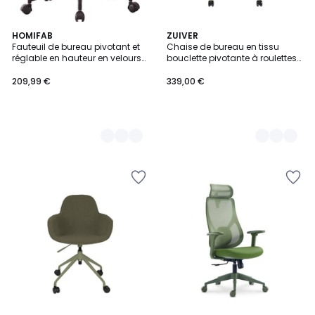
2
HOMIFAB
2
ZUIVER
Fauteuil de bureau pivotant et
Chaise de bureau en tissu
Couleurs
Couleurs
réglable en hauteur en velours
bouclette pivotante à roulettes-
côtelé - MARLO
ALBERT KUIP
209,99 €
339,00 €