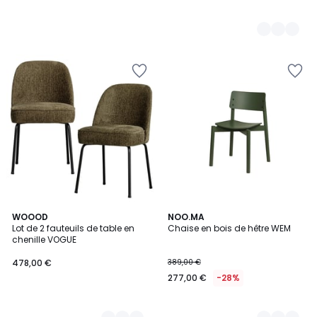
15
WOOOD
3
NOO.MA
Lot de 2 fauteuils de table en
Chaise en bois de hêtre WEM
Couleurs
Couleurs
chenille VOGUE
478,00 €
389,00 €
277,00 €
-28%