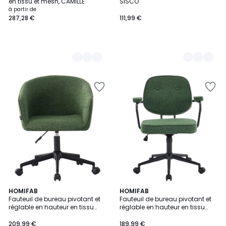
en tissu et mesh, CAMILLE
SISCO
à partir de
287,28 €
111,99 €
HOMIFAB
HOMIFAB
Fauteuil de bureau pivotant et
Fauteuil de bureau pivotant et
réglable en hauteur en tissu
réglable en hauteur en tissu
bouclé - MARLO
bouclé - ANN
209,99 €
189,99 €