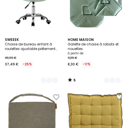
5
5
SWEEEK
6
HOME MAISON
/
Chaise de bureau enfant à
Galette de chaise à rabats et
Couleurs
Couleurs
5
roulettes ajustable piètement
nouettes
chromé MANEL
à partir de
49,99 €
9,36 €
37,49 €
-25%
8,30 €
-11%
5
/
5