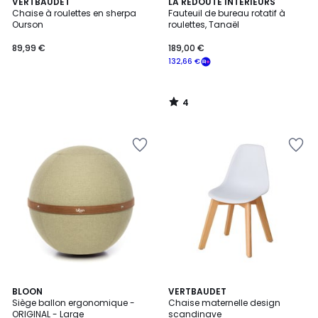
4
VERTBAUDET
LA REDOUTE INTERIEURS
/
Chaise à roulettes en sherpa
Fauteuil de bureau rotatif à
5
Ourson
roulettes, Tanaël
89,99 €
189,00 €
132,66 €
4
/
5
7
BLOON
2
VERTBAUDET
Siège ballon ergonomique -
Chaise maternelle design
Couleurs
Couleurs
ORIGINAL - Large
scandinave