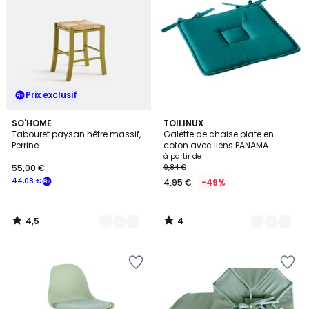
Prix exclusif
4,5
4
4
SO'HOME
17
TOILINUX
/ 5
/
Tabouret paysan hêtre massif,
Galette de chaise plate en
Couleurs
Couleurs
5
Perrine
coton avec liens PANAMA
à partir de
55,00 €
9,84 €
44,08 €
4,95 €
-49%
4,5
4
/
/
5
5