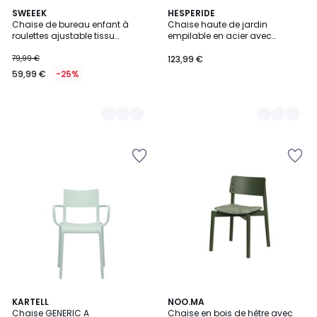
3
SWEEEK
4
HESPERIDE
Chaise de bureau enfant à
Chaise haute de jardin
Couleurs
Couleurs
roulettes ajustable tissu
empilable en acier avec
chenille AMORY KID
repose-pieds ALEGORIA
79,99 €
123,99 €
59,99 €
-25%
5
KARTELL
3
NOO.MA
Chaise GENERIC A
Chaise en bois de hêtre avec