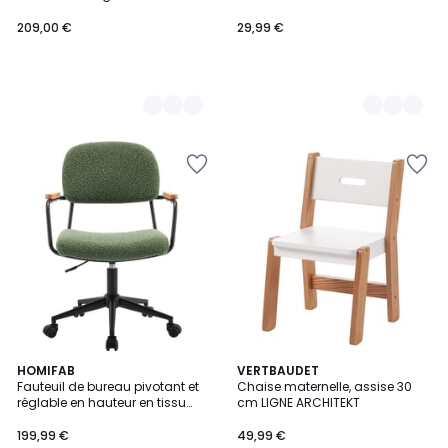
209,00 €
29,99 €
5
HOMIFAB
VERTBAUDET
/
Fauteuil de bureau pivotant et
Chaise maternelle, assise 30
5
réglable en hauteur en tissu
cm LIGNE ARCHITEKT
bouclé - GIANNI
199,99 €
49,99 €