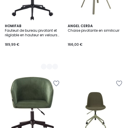
2
HOMIFAB
ANGEL CERDA
Fauteuil de bureau pivotant et
Chaise pivotante en similicuir
Couleurs
réglable en hauteur en velours
côtelé - ANN
189,99 €
166,00 €