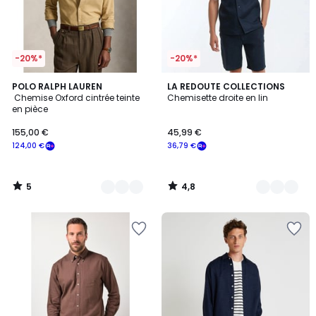
-20%*
-20%*
5
4,8
5
POLO RALPH LAUREN
2
LA REDOUTE COLLECTIONS
/
/ 5
Chemise Oxford cintrée teinte
Chemisette droite en lin
Couleurs
Couleurs
5
en pièce
155,00 €
45,99 €
124,00 €
36,79 €
5
4,8
/
/
5
5