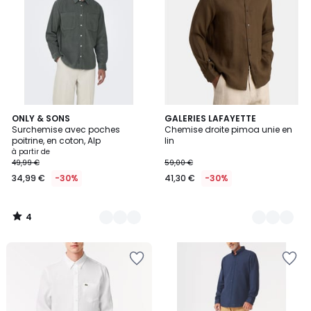
4
2
ONLY & SONS
5
GALERIES LAFAYETTE
/
Surchemise avec poches
Chemise droite pimoa unie en
Couleurs
Couleurs
5
poitrine, en coton, Alp
lin
à partir de
49,99 €
59,00 €
34,99 €
-30%
41,30 €
-30%
4
/
5