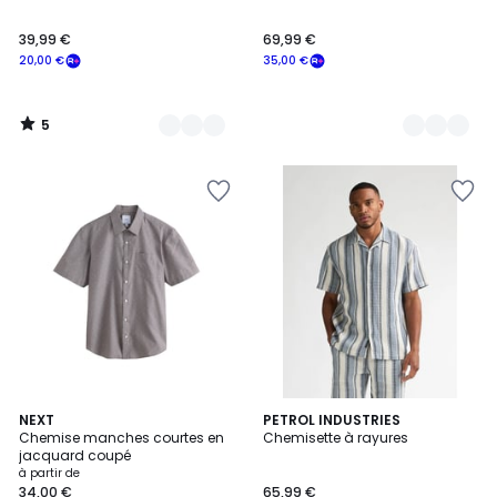
5
39,99 €
69,99 €
20,00 €
35,00 €
5
/
5
3
NEXT
2
PETROL INDUSTRIES
Chemise manches courtes en
Chemisette à rayures
Couleurs
Couleurs
jacquard coupé
à partir de
34,00 €
65,99 €