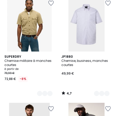
4,7
3
SUPERDRY
3
JP1880
/ 5
Chemise militaire à manches
Chemise, business, manches
Couleurs
Couleurs
courtes
courtes
à partir de
79,99 €
49,99 €
72,88 €
-8%
4,7
/
5