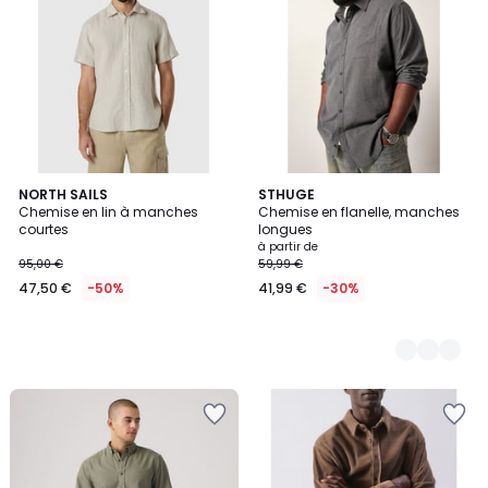
NORTH SAILS
2
STHUGE
Chemise en lin à manches
Chemise en flanelle, manches
Couleurs
courtes
longues
à partir de
95,00 €
59,99 €
47,50 €
-50%
41,99 €
-30%