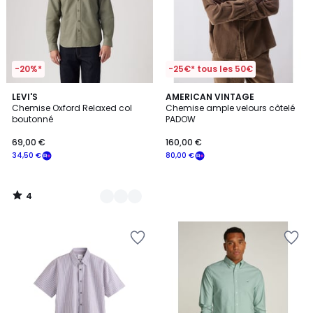
-20%*
-25€* tous les 50€
4
3
LEVI'S
AMERICAN VINTAGE
/
Chemise Oxford Relaxed col
Chemise ample velours côtelé
Couleurs
5
boutonné
PADOW
69,00 €
160,00 €
34,50 €
80,00 €
4
/
5