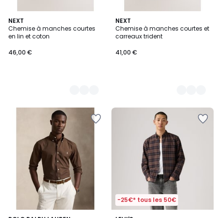
7
NEXT
3
NEXT
Chemise à manches courtes
Chemise à manches courtes et
Couleurs
Couleurs
en lin et coton
carreaux trident
46,00 €
41,00 €
-25€* tous les 50€