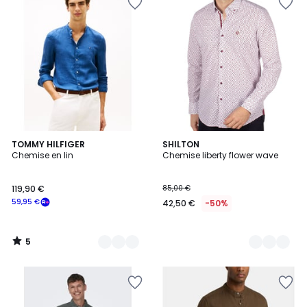
5
2
TOMMY HILFIGER
2
SHILTON
/
Chemise en lin
Chemise liberty flower wave
Couleurs
Couleurs
5
119,90 €
85,00 €
59,95 €
42,50 €
-50%
5
/
5