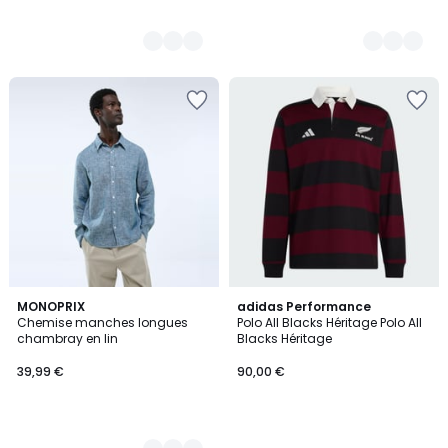
2
MONOPRIX
adidas Performance
Chemise manches longues
Polo All Blacks Héritage Polo All
Couleurs
chambray en lin
Blacks Héritage
39,99 €
90,00 €