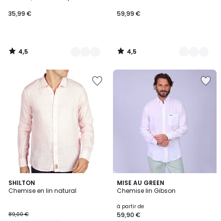
OEKO-TEX
35,99 €
59,99 €
4,5
4,5
/
/
5
5
5
SHILTON
7
MISE AU GREEN
Chemise en lin natural
Chemise lin Gibson
Couleurs
Couleurs
à partir de
89,00 €
59,90 €