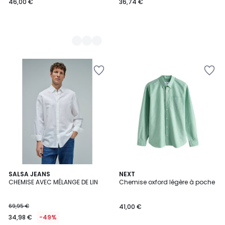
46,00 €
36,74 €
5
SALSA JEANS
7
NEXT
CHEMISE AVEC MÉLANGE DE LIN
Chemise oxford légère à poche
Couleurs
Couleurs
69,95 €
41,00 €
34,98 €
-49%