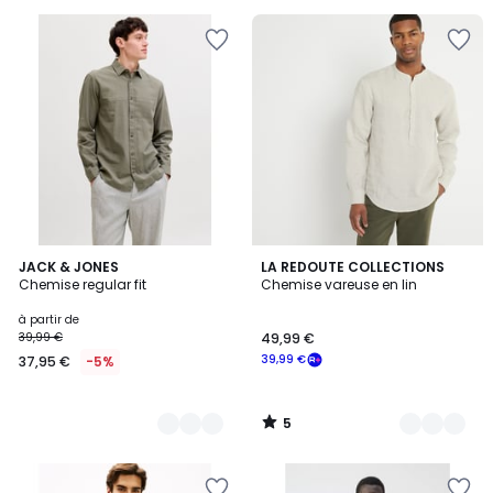
pour
payer
à
la
place
39,99
€.
5
6
JACK & JONES
3
LA REDOUTE COLLECTIONS
/
Chemise regular fit
Chemise vareuse en lin
Couleurs
Couleurs
5
à partir de
39,99 €
49,99 €
39,99 €
37,95 €
-5%
5
/
5