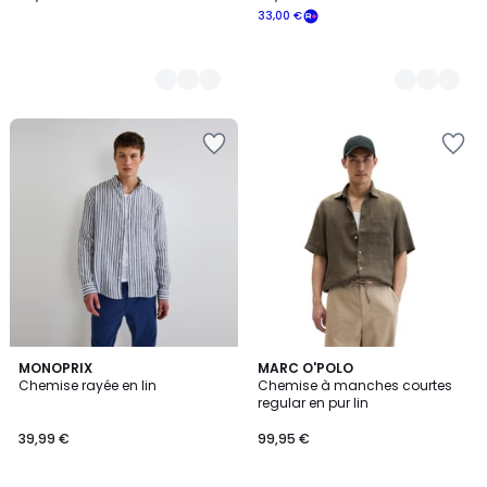
33,00 €
2
MONOPRIX
9
MARC O'POLO
Chemise rayée en lin
Chemise à manches courtes
Couleurs
Couleurs
regular en pur lin
39,99 €
99,95 €