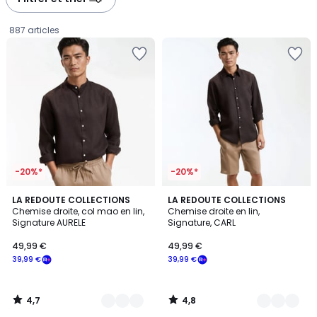
gauche
droite
887 articles
-20%*
-20%*
4,7
4,8
8
LA REDOUTE COLLECTIONS
5
LA REDOUTE COLLECTIONS
/ 5
/ 5
Chemise droite, col mao en lin,
Chemise droite en lin,
Couleurs
Couleurs
Signature AURELE
Signature, CARL
49,99
49,99 €
49,99 €
€
39,99 €
39,99 €
souscrivez
à
notre
4,7
4,8
programme
/
/
5
5