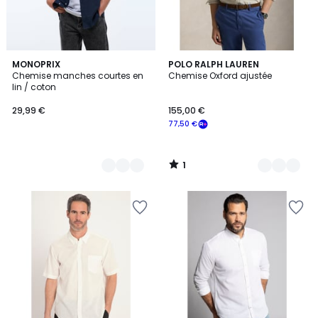
1
2
MONOPRIX
2
POLO RALPH LAUREN
/
Chemise manches courtes en
Chemise Oxford ajustée
Couleurs
Couleurs
5
lin / coton
29,99 €
155,00 €
77,50 €
1
/
5