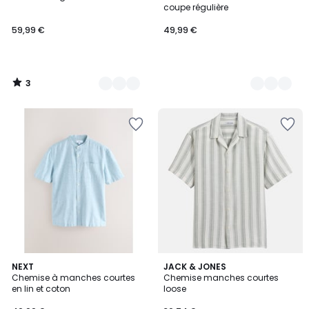
Couleurs
Couleurs
5
coupe régulière
59,99 €
49,99 €
3
/
5
5
NEXT
JACK & JONES
Chemise à manches courtes
Chemise manches courtes
Couleurs
en lin et coton
loose