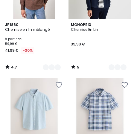
4,7
5
13
JP1880
9
MONOPRIX
/ 5
/
Chemise en lin mélangé
Chemise En Lin
Couleurs
Couleurs
5
à partir de
59,99 €
39,99 €
41,99 €
-30%
4,7
5
/
/
5
5