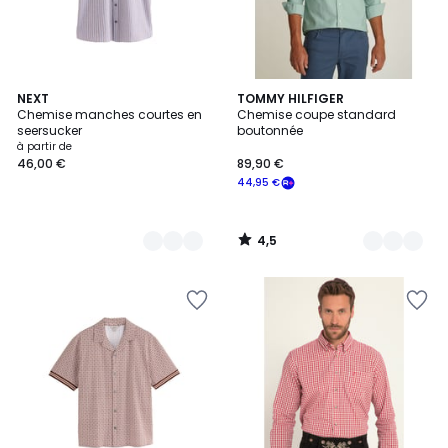
4,5
2
NEXT
2
TOMMY HILFIGER
/ 5
Chemise manches courtes en
Chemise coupe standard
Couleurs
Couleurs
seersucker
boutonnée
à partir de
46,00 €
89,90 €
44,95 €
4,5
/
5