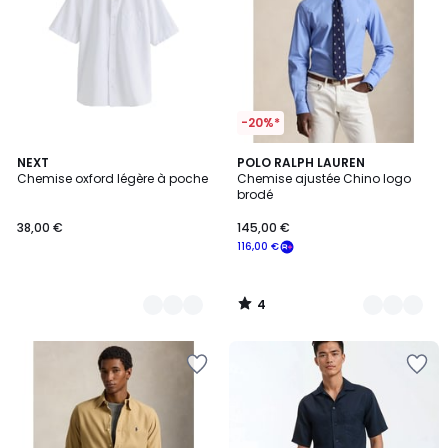
-20%*
4
3
NEXT
2
POLO RALPH LAUREN
/
Chemise oxford légère à poche
Chemise ajustée Chino logo
Couleurs
Couleurs
5
brodé
38,00 €
145,00 €
116,00 €
4
/
5