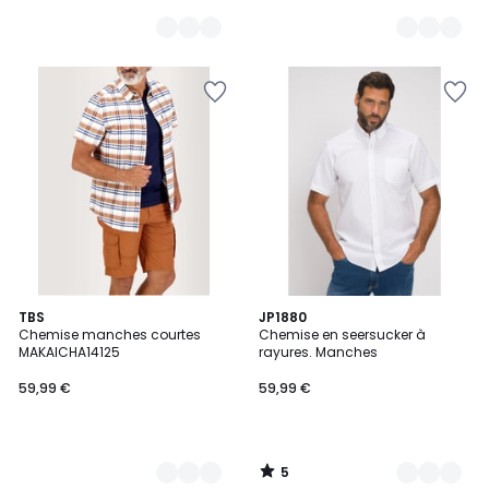
5
2
TBS
2
JP1880
/
Chemise manches courtes
Chemise en seersucker à
Couleurs
Couleurs
5
MAKAICHA14125
rayures. Manches
59,99 €
59,99 €
5
/