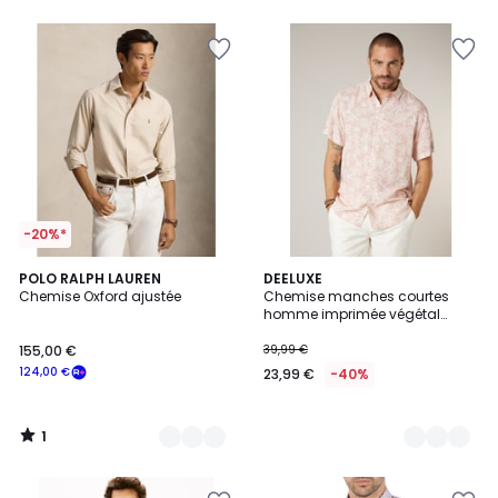
5
-20%*
1
4
POLO RALPH LAUREN
2
DEELUXE
/
Chemise Oxford ajustée
Chemise manches courtes
Couleurs
Couleurs
5
homme imprimée végétal
WILSON
155,00 €
39,99 €
124,00 €
23,99 €
-40%
1
/
5