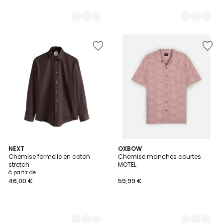
12
NEXT
2
OXBOW
Chemise formelle en coton
Chemise manches courtes
Couleurs
Couleurs
stretch
MOTEL
à partir de
46,00 €
59,99 €