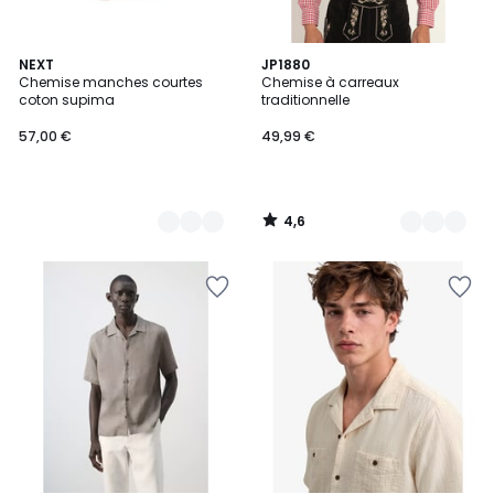
4,6
2
NEXT
6
JP1880
/ 5
Chemise manches courtes
Chemise à carreaux
Couleurs
Couleurs
coton supima
traditionnelle
57,00 €
49,99 €
4,6
/
5