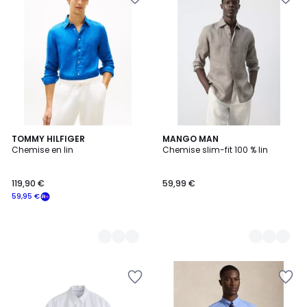
5
TOMMY HILFIGER
7
MANGO MAN
Chemise en lin
Chemise slim-fit 100 % lin
Couleurs
Couleurs
119,90 €
59,99 €
59,95 €