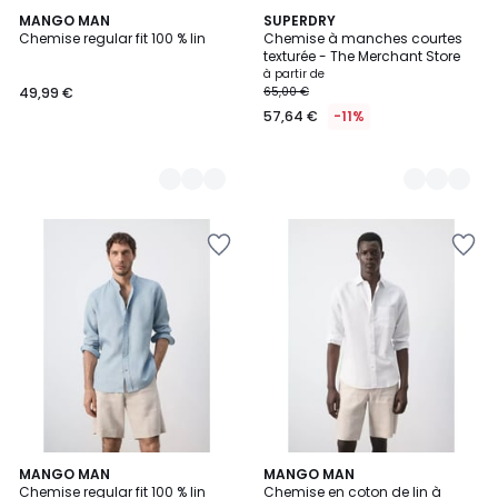
4
MANGO MAN
3
SUPERDRY
Chemise regular fit 100 % lin
Chemise à manches courtes
Couleurs
Couleurs
texturée - The Merchant Store
à partir de
49,99 €
65,00 €
57,64 €
-11%
3
4
MANGO MAN
4
MANGO MAN
/
Chemise regular fit 100 % lin
Chemise en coton de lin à