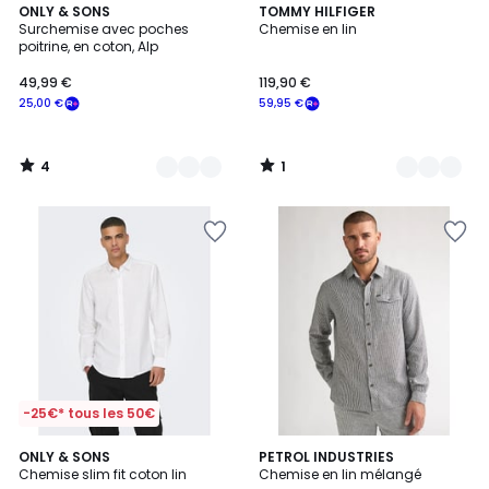
4
1
2
ONLY & SONS
4
TOMMY HILFIGER
/
/
Surchemise avec poches
Chemise en lin
Couleurs
Couleurs
5
5
poitrine, en coton, Alp
49,99 €
119,90 €
25,00 €
59,95 €
4
1
/
/
5
5
-25€* tous les 50€
5
4
ONLY & SONS
2
PETROL INDUSTRIES
/
Chemise slim fit coton lin
Chemise en lin mélangé
Couleurs
Couleurs