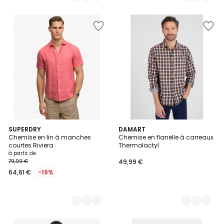
8
SUPERDRY
2
DAMART
Chemise en lin à manches
Chemise en flanelle à carreaux
Couleurs
Couleurs
courtes Riviera
Thermolactyl
à partir de
79,99 €
49,99 €
64,61 €
-19%