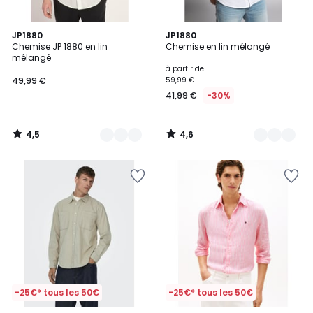
4,5
4,6
8
JP1880
12
JP1880
/ 5
/ 5
Chemise JP 1880 en lin
Chemise en lin mélangé
Couleurs
Couleurs
mélangé
à partir de
49,99 €
59,99 €
41,99 €
-30%
4,5
4,6
/
/
5
5
-25€* tous les 50€
-25€* tous les 50€