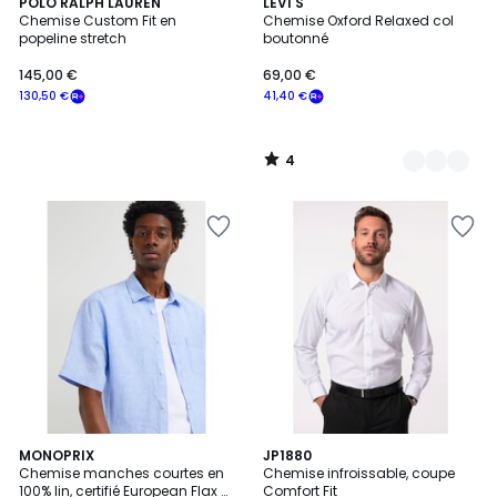
4
POLO RALPH LAUREN
5
LEVI'S
/
Chemise Custom Fit en
Chemise Oxford Relaxed col
Couleurs
5
popeline stretch
boutonné
145,00 €
69,00 €
130,50 €
41,40 €
4
/
5
4,5
4,5
5
MONOPRIX
7
JP1880
/ 5
/ 5
Chemise manches courtes en
Chemise infroissable, coupe
Couleurs
Couleurs
100% lin, certifié European Flax et
Comfort Fit