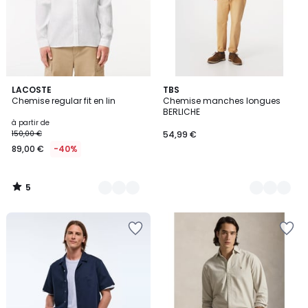
5
4
LACOSTE
5
TBS
/
Chemise regular fit en lin
Chemise manches longues
Couleurs
Couleurs
5
BERLICHE
à partir de
150,00 €
54,99 €
89,00 €
-40%
5
/
5