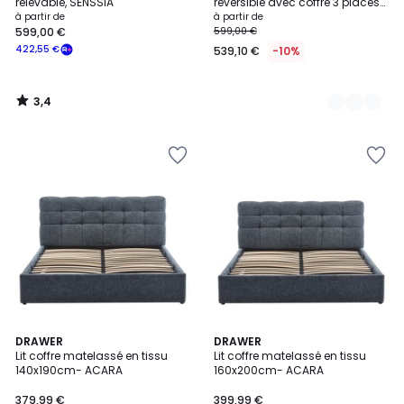
relevable, SENSSIA
réversible avec coffre 3 places
en tissu chenille et bois clair
à partir de
à partir de
ORSO
599,00 €
599,00 €
422,55 €
539,10 €
-10%
3,4
/
5
2
DRAWER
2
DRAWER
Lit coffre matelassé en tissu
Lit coffre matelassé en tissu
Couleurs
Couleurs
140x190cm- ACARA
160x200cm- ACARA
379,99 €
399,99 €