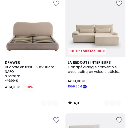
-30€* tous les 100€
4,3
2
DRAWER
7
LA REDOUTE INTERIEURS
/ 5
Lit coffre en tissu 160x200cm-
Canapé d'angle convertible
Couleurs
Couleurs
NAPO
avec coffre, en velours côtelé,
MAONA
à partir de
449,00 €
1499,00 €
1059,80 €
404,10 €
-10%
4,3
/
5