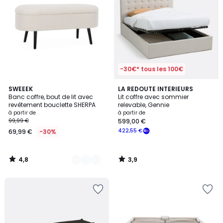
-30€* tous les 100€
4,8
3,9
4
SWEEEK
LA REDOUTE INTERIEURS
/ 5
/ 5
Banc coffre, bout de lit avec
Lit coffre avec sommier
Couleurs
revêtement bouclette SHERPA
relevable, Gennie
à partir de
à partir de
99,99 €
599,00 €
422,55 €
69,99 €
-30%
4,8
3,9
/
/
5
5