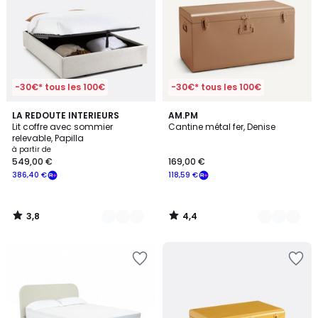
-30€* tous les 100€
-30€* tous les 100€
3,8
4,4
2
LA REDOUTE INTERIEURS
2
AM.PM
/ 5
/ 5
Lit coffre avec sommier
Cantine métal fer, Denise
Couleurs
Couleurs
relevable, Papilla
à partir de
549,00 €
169,00 €
386,40 €
118,59 €
3,8
4,4
/
/
5
5