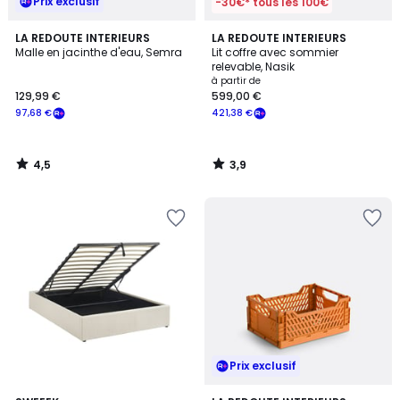
Prix exclusif
-30€* tous les 100€
4,5
3,9
LA REDOUTE INTERIEURS
LA REDOUTE INTERIEURS
/ 5
/ 5
Malle en jacinthe d'eau, Semra
Lit coffre avec sommier
relevable, Nasik
à partir de
129,99 €
599,00 €
97,68 €
421,38 €
4,5
3,9
/
/
5
5
Prix exclusif