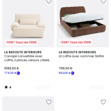
-30€* tous les 100€
-30€* tous les 100€
4
7
LA REDOUTE INTERIEURS
2
LA REDOUTE INTERIEURS
/
Canapé convertible avec
Lit coffre avec sommier, NURIA
Couleurs
Couleurs
5
coffre, 2 places, velours côtelé
moyennes côtes,MAONA
1099,00 €
799,00 €
774,25 €
562,55 €
4
/
5