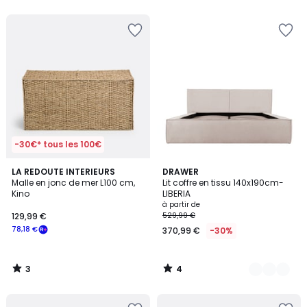
5
-30€* tous les 100€
3
4
LA REDOUTE INTERIEURS
2
DRAWER
/
/
Malle en jonc de mer L100 cm,
Lit coffre en tissu 140x190cm-
Couleurs
5
5
Kino
LIBERIA
à partir de
129,99 €
529,99 €
78,18 €
370,99 €
-30%
3
4
/
/
5
5