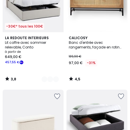
-30€* tous les 100€
3,8
4,5
2
LA REDOUTE INTERIEURS
CALICOSY
/ 5
/ 5
Lit coffre avec sommier
Banc d'entrée avec
Couleurs
relevable, Conto
rangements, façade en rotin
L100 cm - JAYA
à partir de
649,00 €
139,90 €
457,55 €
97,00 €
-31%
3,8
4,5
/
/
5
5