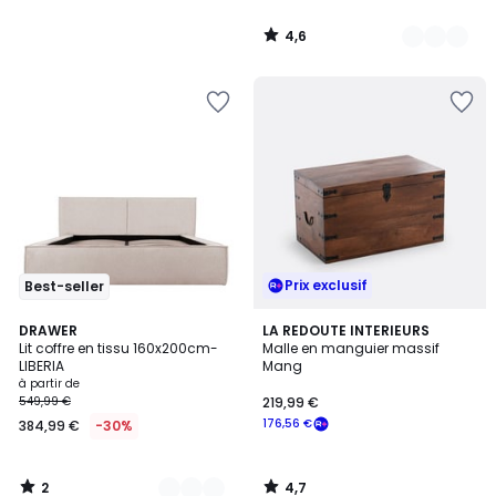
4,6
/
5
Prix exclusif
Best-seller
2
4,7
2
DRAWER
LA REDOUTE INTERIEURS
/
/ 5
Lit coffre en tissu 160x200cm-
Malle en manguier massif
Couleurs
5
LIBERIA
Mang
à partir de
549,99 €
219,99 €
176,56 €
384,99 €
-30%
2
4,7
/
/