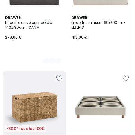
2
DRAWER
DRAWER
Lit coffre en velours côtelé
Lit coffre en tissu 160x200cm-
Couleurs
140x190cm- CAMA
LIBERIO
279,00 €
419,00 €
-30€* tous les 100€