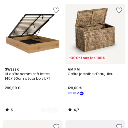
-30€* tous les 100€
5
4,7
2
SWEEEK
AM.PM
/
/ 5
Lit coffre sommier à lattes
Coffre jacinthe d'eau, Lilou
Couleurs
5
140x190cm décor bois LIFT
299,99 €
129,00 €
90,78 €
5
4,7
/
/
5
5