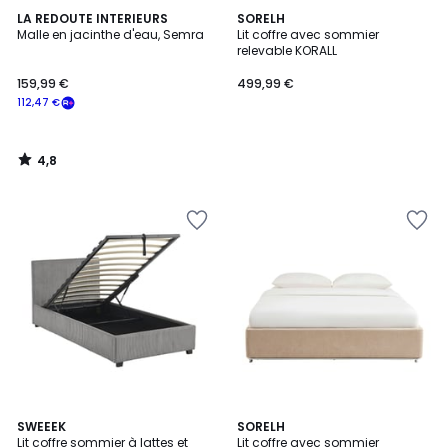
4,8
LA REDOUTE INTERIEURS
SORELH
/ 5
Malle en jacinthe d'eau, Semra
Lit coffre avec sommier
relevable KORALL
159,99 €
499,99 €
112,47 €
4,8
/
5
4,5
5
3
SWEEEK
SORELH
/ 5
/
Lit coffre sommier à lattes et
Lit coffre avec sommier