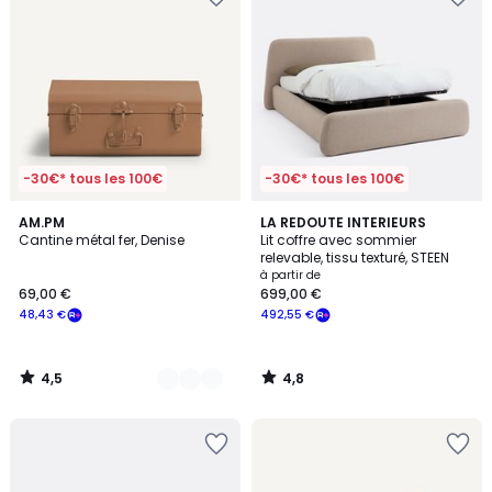
-30€* tous les 100€
-30€* tous les 100€
4,5
4,8
2
AM.PM
LA REDOUTE INTERIEURS
/ 5
/ 5
Cantine métal fer, Denise
Lit coffre avec sommier
Couleurs
relevable, tissu texturé, STEEN
à partir de
69,00 €
699,00 €
48,43 €
492,55 €
4,5
4,8
/
/
5
5