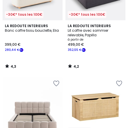
-30€* tous les 100€
-30€* tous les 100€
4,3
4,2
LA REDOUTE INTERIEURS
LA REDOUTE INTERIEURS
/ 5
/ 5
Banc coffre tissu bouclette, Elia
Lit coffre avec sommier
relevable, Papilla
à partir de
399,00 €
499,00 €
280,44 €
352,55 €
4,3
4,2
/
/
5
5