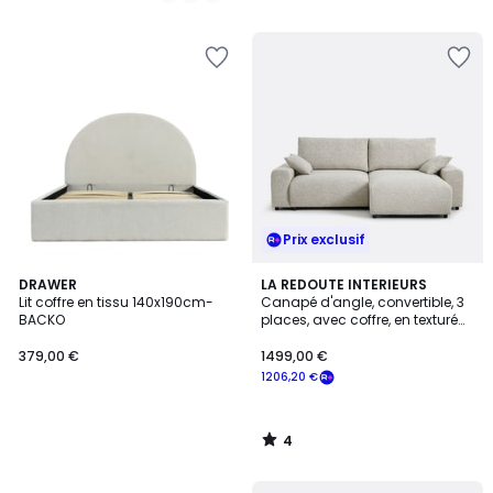
5
5
Prix exclusif
4
DRAWER
LA REDOUTE INTERIEURS
/
Lit coffre en tissu 140x190cm-
Canapé d'angle, convertible, 3
5
BACKO
places, avec coffre, en texturé
moucheté, GALENE
379,00 €
1499,00 €
1206,20 €
4
/
5