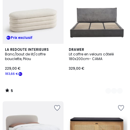
Prix exclusif
5
LA REDOUTE INTERIEURS
2
DRAWER
/
Banc/bout de lit/coffre
Lit coffre en velours côtelé
Couleurs
5
bouclette, Pilou
180x200cm- CAMA
229,00 €
329,00 €
183,66 €
5
/
5