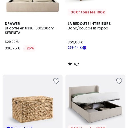
-30€* tous les 100€
4,7
DRAWER
LA REDOUTE INTERIEURS
/ 5
Lit coffre en tissu 160x200cm-
Banc/bout de lit Papoo
SERENITA
529,00 €
369,00 €
259,44 €
396,75 €
-25%
4,7
/
5