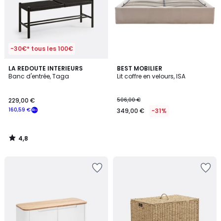
-30€* tous les 100€
4,8
LA REDOUTE INTERIEURS
BEST MOBILIER
/ 5
Banc d'entrée, Taga
Lit coffre en velours, ISA
229,00 €
506,00 €
160,59 €
349,00 €
-31%
4,8
/
5