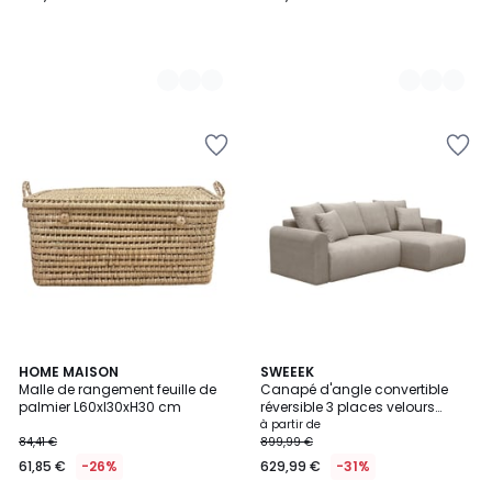
4,6
HOME MAISON
5
SWEEEK
/ 5
Malle de rangement feuille de
Canapé d'angle convertible
Couleurs
palmier L60xl30xH30 cm
réversible 3 places velours
côtelé avec coffre ALMO
à partir de
84,41 €
899,99 €
61,85 €
-26%
629,99 €
-31%