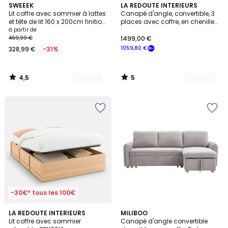
4,5
5
3
SWEEEK
3
LA REDOUTE INTERIEURS
/ 5
/
Lit coffre avec sommier à lattes
Canapé d'angle, convertible, 3
Couleurs
Couleurs
5
et tête de lit 160 x 200cm finition
places avec coffre, en chenille
bouclette CAMERON
flammée, GALENE
à partir de
469,99 €
1499,00 €
1059,80 €
328,99 €
-31%
4,5
5
/
/
5
5
-30€* tous les 100€
3,4
LA REDOUTE INTERIEURS
2
MILIBOO
/ 5
Lit coffre avec sommier
Canapé d'angle convertible
Couleurs