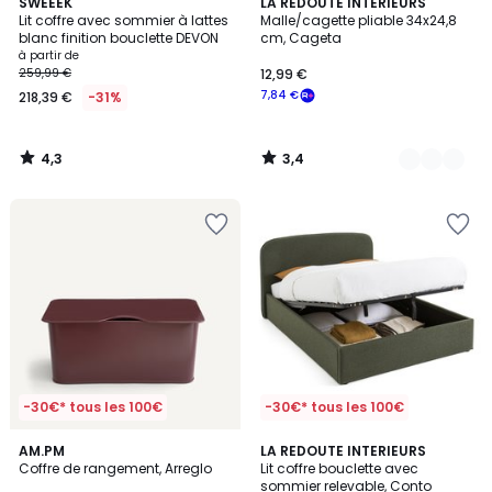
4,3
3,4
SWEEEK
5
LA REDOUTE INTERIEURS
/ 5
/ 5
Lit coffre avec sommier à lattes
Malle/cagette pliable 34x24,8
Couleurs
blanc finition bouclette DEVON
cm, Cageta
à partir de
259,99 €
12,99 €
7,84 €
218,39 €
-31%
4,3
3,4
/
/
5
5
-30€* tous les 100€
-30€* tous les 100€
3,9
3,9
5
AM.PM
2
LA REDOUTE INTERIEURS
/ 5
/ 5
Coffre de rangement, Arreglo
Lit coffre bouclette avec
Couleurs
Couleurs
sommier relevable, Conto