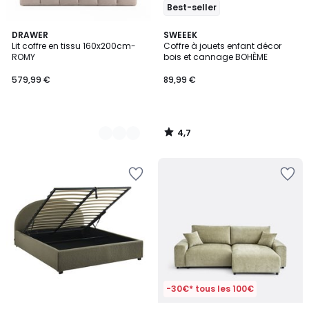
Best-seller
4,7
2
DRAWER
SWEEEK
/ 5
Lit coffre en tissu 160x200cm-
Coffre à jouets enfant décor
Couleurs
ROMY
bois et cannage BOHÈME
579,99 €
89,99 €
4,7
/
5
-30€* tous les 100€