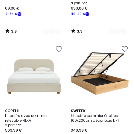
à partir de
69,00 €
699,00 €
41,74 €
491,40 €
3,9
3,9
/
/
5
5
3
4
SORELH
2
SWEEEK
/
Lit coffre avec sommier
Lit coffre sommier à lattes
Couleurs
Couleurs
5
relevable PILKA
160x200cm décor bois LIFT
à partir de
569,99 €
349,99 €