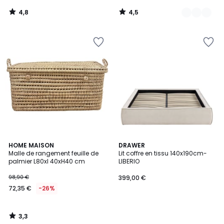
4,8
4,5
/
/
5
5
3,3
HOME MAISON
DRAWER
/ 5
Malle de rangement feuille de
Lit coffre en tissu 140x190cm-
palmier L80xl 40xH40 cm
LIBERIO
98,90 €
399,00 €
72,35 €
-26%
3,3
/