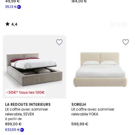
49,99 €
184,00 €
35,13 €
4,4
/
5
-30€* tous les 100€
4,3
2
LA REDOUTE INTERIEURS
2
SORELH
/ 5
Lit coffre avec sommier
Lit coffre avec sommier
Couleurs
Couleurs
relevable, SEVEN
relevable YOKA
à partir de
899,00 €
599,99 €
632,55 €