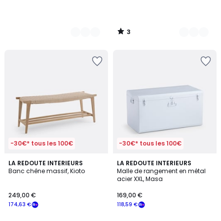
3
/
5
-30€* tous les 100€
-30€* tous les 100€
4,8
4,5
LA REDOUTE INTERIEURS
5
LA REDOUTE INTERIEURS
/ 5
/ 5
Banc chêne massif, Kioto
Malle de rangement en métal
Couleurs
acier XXL, Masa
249,00 €
169,00 €
174,63 €
118,59 €