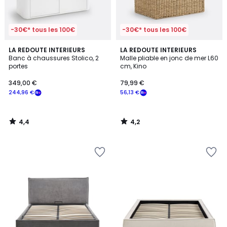
-30€* tous les 100€
-30€* tous les 100€
4,4
4,2
LA REDOUTE INTERIEURS
LA REDOUTE INTERIEURS
/ 5
/ 5
Banc à chaussures Stolico, 2
Malle pliable en jonc de mer L60
portes
cm, Kino
349,00 €
79,99 €
244,96 €
56,13 €
4,4
4,2
/
/
5
5