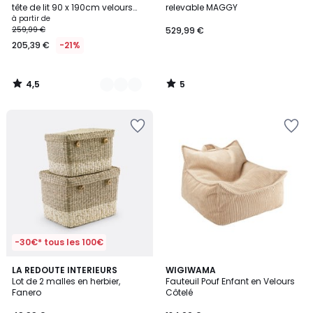
Couleurs
5
tête de lit 90 x 190cm velours
relevable MAGGY
côtelé (grosse côte) AVALON
à partir de
259,99 €
529,99 €
205,39 €
-21%
4,5
5
/
/
5
5
-30€* tous les 100€
4,4
LA REDOUTE INTERIEURS
6
WIGIWAMA
/ 5
Lot de 2 malles en herbier,
Fauteuil Pouf Enfant en Velours
Couleurs
Fanero
Côtelé