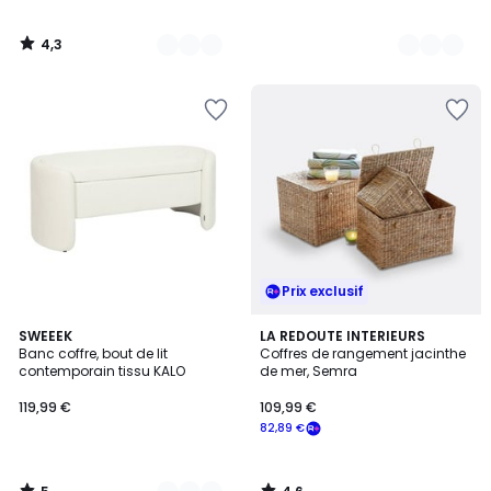
4,3
/
5
Prix exclusif
5
4,6
4
SWEEEK
LA REDOUTE INTERIEURS
/
/ 5
Banc coffre, bout de lit
Coffres de rangement jacinthe
Couleurs
5
contemporain tissu KALO
de mer, Semra
119,99 €
109,99 €
82,89 €