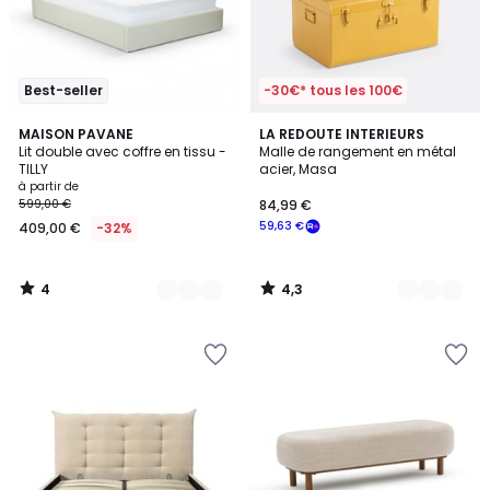
Best-seller
-30€* tous les 100€
4
4,3
3
MAISON PAVANE
4
LA REDOUTE INTERIEURS
/
/ 5
Lit double avec coffre en tissu -
Malle de rangement en métal
Couleurs
Couleurs
5
TILLY
acier, Masa
à partir de
599,00 €
84,99 €
59,63 €
409,00 €
-32%
4
4,3
/
/
5
5