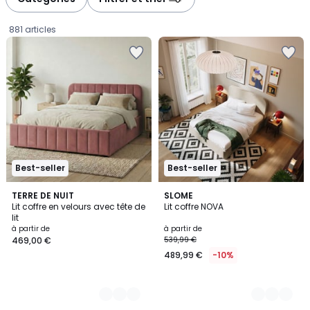
gauche
droite
881 articles
Best-seller
Best-seller
4
TERRE DE NUIT
3
SLOME
Lit coffre en velours avec tête de
Lit coffre NOVA
Couleurs
Couleurs
lit
Prix
à partir de
à partir de
469,00 €
539,99 €
à
489,99 €
-10%
partir
de
469,00
€.